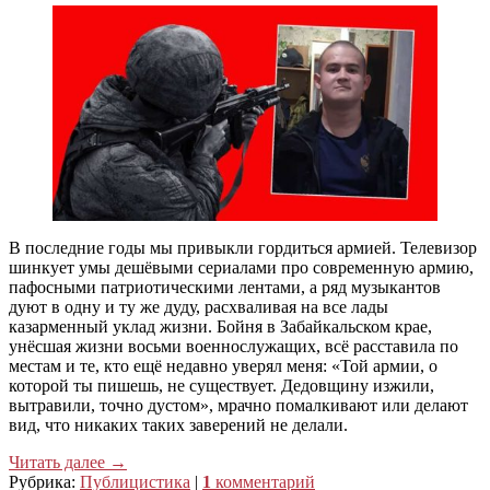
В последние годы мы привыкли гордиться армией. Телевизор
шинкует умы дешёвыми сериалами про современную армию,
пафосными патриотическими лентами, а ряд музыкантов
дуют в одну и ту же дуду, расхваливая на все лады
казарменный уклад жизни. Бойня в Забайкальском крае,
унёсшая жизни восьми военнослужащих, всё расставила по
местам и те, кто ещё недавно уверял меня: «Той армии, о
которой ты пишешь, не существует. Дедовщину изжили,
вытравили, точно дустом», мрачно помалкивают или делают
вид, что никаких таких заверений не делали.
Читать далее
→
Рубрика:
Публицистика
|
1
комментарий