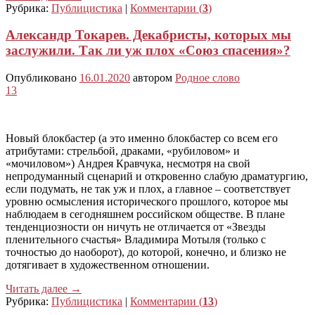
Рубрика:
Публицистика
|
Комментарии (
3
)
Александр Токарев. Декабристы, которых мы
заслужили. Так ли уж плох «Союз спасения»?
Опубликовано
16.01.2020
автором
Родное слово
13
Новый блокбастер (а это именно блокбастер со всем его
атрибутами: стрельбой, драками, «рубиловом» и
«мочиловом») Андрея Кравчука, несмотря на свой
непродуманный сценарий и откровенно слабую драматургию,
если подумать, не так уж и плох, а главное – соответствует
уровню осмысления исторического прошлого, которое мы
наблюдаем в сегодняшнем российском обществе. В плане
тенденциозности он ничуть не отличается от «Звезды
пленительного счастья» Владимира Мотыля (только с
точностью до наоборот), до которой, конечно, и близко не
дотягивает в художественном отношении.
Читать далее
→
Рубрика:
Публицистика
|
Комментарии (
13
)