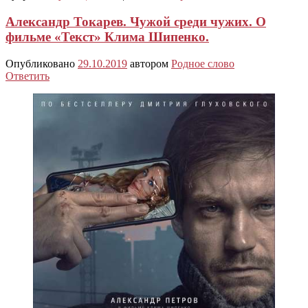
Александр Токарев. Чужой среди чужих. О
фильме «Текст» Клима Шипенко.
Опубликовано
29.10.2019
автором
Родное слово
Ответить