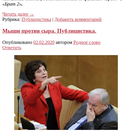
«Брат 2»
.
Читать далее
→
Рубрика:
Публицистика
|
Добавить комментарий
Мыши против сыра. Публицистика.
Опубликовано
02.02.2020
автором
Родное слово
Ответить