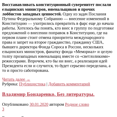
Восстанавливать конституционный суверенитет послали
ельцинских министров, ювенальщиков и прочих
лоббистов западных ценностей.
Одну из задач Послания
Путина Федеральному Собранию — внесение изменений в
Конституцию — ухитрились превратить в фарс еще до начала
работы. Хотелось бы понять, кто внес в группу по подготовке
предложений о внесении поправок в Конституцию, где на
первом плане стоит отмена приоритета международного
права и запрет на второе гражданство, гражданку США,
бывшего директора Фонда Сороса в России, нескольких
ельцинских министров, фанатку фонда «Мемориал» и целую
толпу прозападных ювенальщиц вместе со «светлоликими»
режиссерами. Впрочем, кто бы ни внес, а реализация идей
Президента если и случится, то будет серьезно переделана, а
то и просто саботирована.
Читать далее
→
Рубрика:
Публицистика
|
Добавить комментарий
Владимир Бондаренко. Без литературы.
Опубликовано
30.01.2020
автором
Родное слово
3