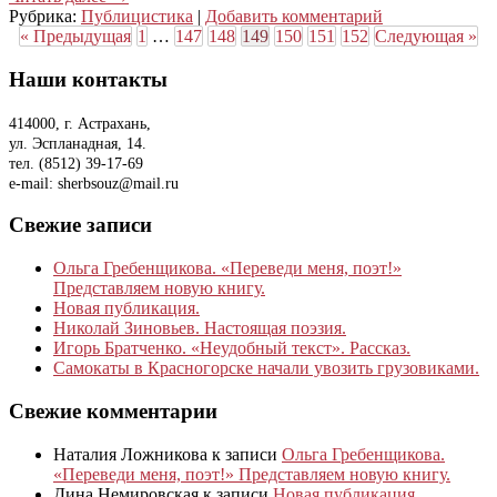
Рубрика:
Публицистика
|
Добавить комментарий
« Предыдущая
1
…
147
148
149
150
151
152
Следующая »
Наши контакты
414000, г. Астрахань,
ул. Эспланадная, 14.
тел. (8512) 39-17-69
e-mail: sherbsouz@mail.ru
Свежие записи
Ольга Гребенщикова. «Переведи меня, поэт!»
Представляем новую книгу.
Новая публикация.
Николай Зиновьев. Настоящая поэзия.
Игорь Братченко. «Неудобный текст». Рассказ.
Самокаты в Красногорске начали увозить грузовиками.
Свежие комментарии
Наталия Ложникова
к записи
Ольга Гребенщикова.
«Переведи меня, поэт!» Представляем новую книгу.
Дина Немировская
к записи
Новая публикация.