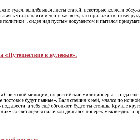
тужно гудел, выплёвывая листы статей, некоторые коллеги обсуж
таясь что-то найти и чертыхая всех, кто приложил к этому руку.
е политики», сидел над пустым документом и пытался придумать
а «Путешествие в нулевые».
ия Советской милиции, но российские милиционеры – тогда ещё
 все постовые будут пьяные». Валя спешил к ней, мчался по ночно
 под двести, а тебя ещё обгоняют, будто ты стоишь. Крутые круг
ишник» со светящейся палочкой двигался поперёк межзвёздного п
ский рассказ.