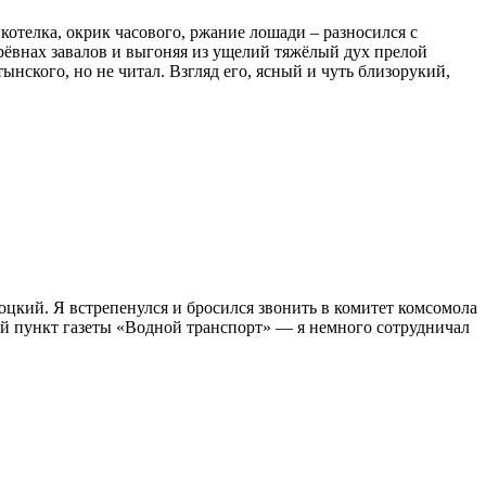
 котелка, окрик часового, ржание лошади – разносился с
брёвнах завалов и выгоняя из ущелий тяжёлый дух прелой
ынского, но не читал. Взгляд его, ясный и чуть близорукий,
цкий. Я встрепенулся и бросился звонить в комитет комсомола
ий пункт газеты «Водной транспорт» — я немного сотрудничал