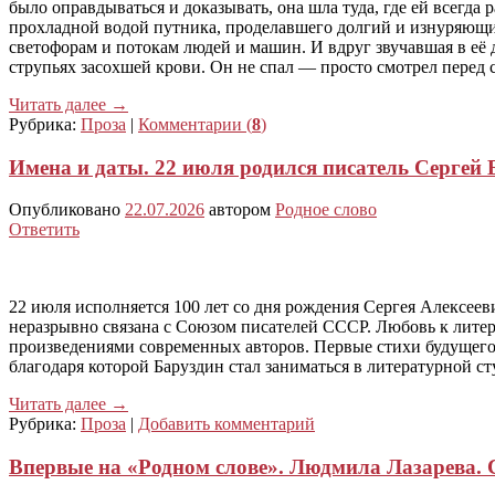
было оправдываться и доказывать, она шла туда, где ей всегд
прохладной водой путника, проделавшего долгий и изнуряющий 
светофорам и потокам людей и машин. И вдруг звучавшая в её
струпьях засохшей крови. Он не спал — просто смотрел перед 
Читать далее
→
Рубрика:
Проза
|
Комментарии (
8
)
Имена и даты. 22 июля родился писатель Сергей Б
Опубликовано
22.07.2026
автором
Родное слово
Ответить
22 июля исполняется 100 лет со дня рождения Сергея Алексееви
неразрывно связана с Союзом писателей СССР. Любовь к литера
произведениями современных авторов. Первые стихи будущего 
благодаря которой Баруздин стал заниматься в литературной с
Читать далее
→
Рубрика:
Проза
|
Добавить комментарий
Впервые на «Родном слове». Людмила Лазарева. 