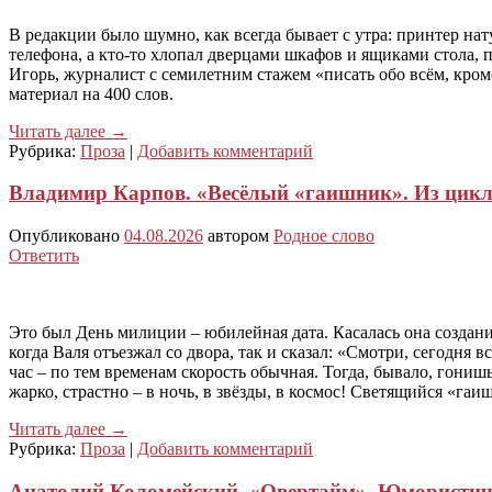
В редакции было шумно, как всегда бывает с утра: принтер на
телефона, а кто-то хлопал дверцами шкафов и ящиками стола, пы
Игорь, журналист с семилетним стажем «писать обо всём, кром
материал на 400 слов.
Читать далее
→
Рубрика:
Проза
|
Добавить комментарий
Владимир Карпов. «Весёлый «гаишник». Из цикл
Опубликовано
04.08.2026
автором
Родное слово
Ответить
Это был День милиции – юбилейная дата. Касалась она создан
когда Валя отъезжал со двора, так и сказал: «Смотри, сегодня
час – по тем временам скорость обычная. Тогда, бывало, гонишь
жарко, страстно – в ночь, в звёзды, в космос! Светящийся «га
Читать далее
→
Рубрика:
Проза
|
Добавить комментарий
Анатолий Коломейский. «Овертайм». Юмористиче