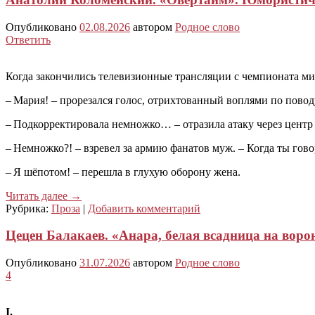
Опубликовано
02.08.2026
автором
Родное слово
Ответить
Когда закончились телевизионные трансляции с чемпионата мир
– Мария! – прорезался голос, отрихтованный воплями по повод
– Подкорректировала немножко… – отразила атаку через центр 
– Немножко?! – взревел за армию фанатов муж. – Когда ты гово
– Я шёпотом! – перешла в глухую оборону жена.
Читать далее
→
Рубрика:
Проза
|
Добавить комментарий
Цецен Балакаев. «Анара, белая всадница на ворон
Опубликовано
31.07.2026
автором
Родное слово
4
I.