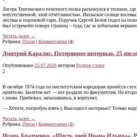
Лагерь Тенгинского пехотного полка раскинулся в теснине, где 
неестественной, злой отчётливостью. Июльское солнце восемьс
листвы и пороховой гари. Поручик Сергей Белов сидел на поход
был устремлён поверх страниц – туда, где за зубчатыми верши
Читать далее
→
Рубрика:
Проза
|
Комментарии (
4
)
Дмитрий Каралис. Потерянное интервью. 25 июл
Опубликовано
25.07.2026
автором
Родное слово
2
В октябре 1974 года по институтским коридорам пронёсся слу
приятелю. Билетов нет — все раздали по факультетам. На вто
с ними. Прибежал, запыхавшись, в корпункт.
— Хотите, попробую взять у Высоцкого интервью? Только надо
Читать далее
→
Рубрика:
Проза
|
Комментарии (
2
)
Игорь Братченко. «Шесть дней Ивана Ильича». Р