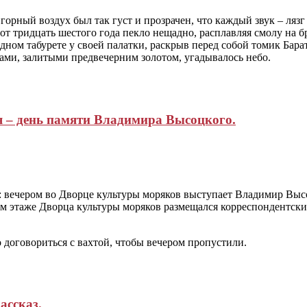
горный воздух был так густ и прозрачен, что каждый звук – лязг
от тридцать шестого года пекло нещадно, расплавляя смолу на 
ном табурете у своей палатки, раскрыв перед собой томик Барат
нами, залитыми предвечерним золотом, угадывалось небо.
я – день памяти Владимира Высоцкого.
х: вечером во Дворце культуры моряков выступает Владимир Высо
ром этаже Дворца культуры моряков размещался корреспондентск
 договориться с вахтой, чтобы вечером пропустили.
ассказ.