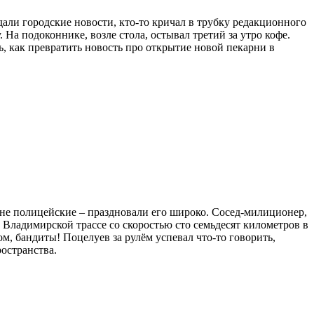
дали городские новости, кто-то кричал в трубку редакционного
 На подоконнике, возле стола, остывал третий за утро кофе.
, как превратить новость про открытие новой пекарни в
 не полицейские – праздновали его широко. Сосед-милиционер,
й Владимирской трассе со скоростью сто семьдесят километров в
ом, бандиты! Поцелуев за рулём успевал что-то говорить,
ространства.