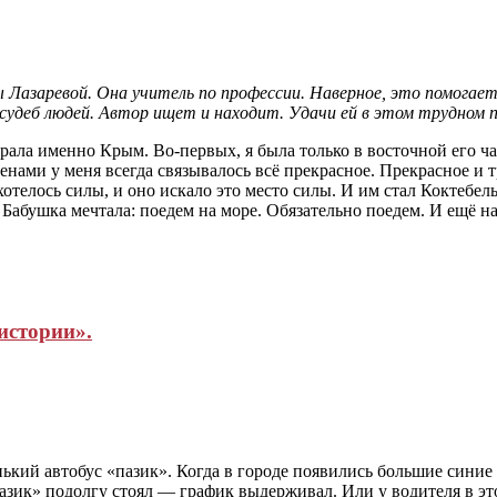
 Лазаревой. Она учитель по профессии. Наверное, это помогае
 судеб людей. Автор ищет и находит. Удачи ей в этом трудном п
брала именно Крым. Во-первых, я была только в восточной его ча
нами у меня всегда связывалось всё прекрасное. Прекрасное и тр
телось силы, и оно искало это место силы. И им стал Коктебель
 Бабушка мечтала: поедем на море. Обязательно поедем. И ещё 
истории».
кий автобус «пазик». Когда в городе появились большие синие 
зик» подолгу стоял — график выдерживал. Или у водителя в это 