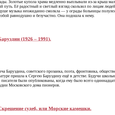
а рады. Золотые купола храма медленно выплывали из-за крыш ма
путь. Её радостный и светлый взгляд скользил по лицам людей и
 душе музыка неожиданно смолкла — у ограды больницы полулеж
собой равнодушно и безучастно. Она подошла к нему.
аруздин (1926 – 1991).
ча Баруздина, советского прозаика, поэта, фронтовика, обществе
туре пришла к Сергею Баруздину ещё в детстве. Будучи школьни
писателя были опубликованы, когда ему было всего одиннадцать
тудии Московского дома пионеров.
Скрещение судеб, или Морские камешки.