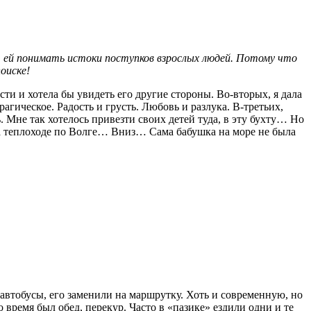
т ей понимать истоки поступков взрослых людей. Потому что
оиске!
сти и хотела бы увидеть его другие стороны. Во-вторых, я дала
агическое. Радость и грусть. Любовь и разлука. В-третьих,
. Мне так хотелось привезти своих детей туда, в эту бухту… Но
на теплоходе по Волге… Вниз… Сама бабушка на море не была
автобусы, его заменили на маршрутку. Хоть и современную, но
время был обед, перекур. Часто в «пазике» ездили одни и те