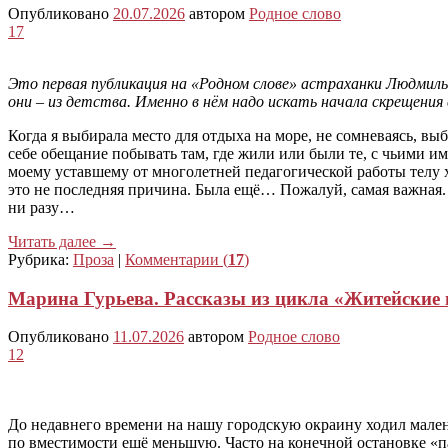
Опубликовано
20.07.2026
автором
Родное слово
17
Это первая публикация на «Родном слове» астраханки Людмилы
они – из детства. Именно в нём надо искать начала скрещения
Когда я выбирала место для отдыха на море, не сомневаясь, вы
себе обещание побывать там, где жили или были те, с чьими име
моему уставшему от многолетней педагогической работы телу хо
это не последняя причина. Была ещё… Пожалуй, самая важная.
ни разу…
Читать далее
→
Рубрика:
Проза
|
Комментарии (
17
)
Марина Гурьева. Рассказы из цикла «Житейские 
Опубликовано
11.07.2026
автором
Родное слово
12
До недавнего времени на нашу городскую окраину ходил малень
по вместимости ещё меньшую. Часто на конечной остановке «па