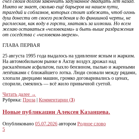
счёл своим долгом закончить задуманное двадцать лет назад.
Никто не знает, сколько ещё барьеров на нашем пути,
трагедий и соблазнов, которых стоит избежать, чтоб огонь
душ донести от своего рождения и до финишной черты, не
расплескав, как воду в горсти, хватаясь за иллюзии. Но всем
желаю оставаться «человеками» и быть выше раздражения
от соседства с «человеком-зверем».
ГЛАВА ПЕРВАЯ
25 августа 1995 года выдалось на удивление ясным и жарким.
На автомобильном рынке в Актау воздух дрожал над
раскалённым асфальтом, пахло бензином, пылью и жареными
лепёшками с ближайшего лотка. Люди сновали между рядами,
хлопали дверцами машин, громко договаривались о ценах,
спорили, смеялись — всё жило привычной суетой.
Читать далее
→
Рубрика:
Проза
|
Комментарии (
3
)
Новые публикации Алексея Казанцева.
Опубликовано
05.07.2026
автором
Родное слово
5