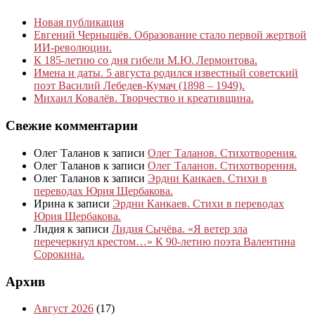
Новая публикация
Евгений Чернышёв. Образование стало первой жертвой
ИИ-революции.
К 185‑летию со дня гибели М.Ю. Лермонтова.
Имена и даты. 5 августа родился известный советский
поэт Василий Лебедев-Кумач (1898 – 1949).
Михаил Ковалёв. Творчество и креативщина.
Свежие комментарии
Олег Таланов
к записи
Олег Таланов. Стихотворения.
Олег Таланов
к записи
Олег Таланов. Стихотворения.
Олег Таланов
к записи
Эрдни Канкаев. Стихи в
переводах Юрия Щербакова.
Ирина
к записи
Эрдни Канкаев. Стихи в переводах
Юрия Щербакова.
Лидия
к записи
Лидия Сычёва. «Я ветер зла
перечеркнул крестом…» К 90-летию поэта Валентина
Сорокина.
Архив
Август 2026
(17)