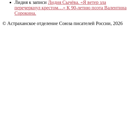
Лидия
к записи
Лидия Сычёва. «Я ветер зла
перечеркнул крестом…» К 90-летию поэта Валентина
Сорокина.
© Астраханское отделение Союза писателей России, 2026