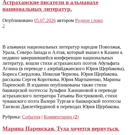
Астраханские писатели в альманахе
национальных литератур.
Опубликовано
05.07.2026
автором
Родное слово
2
В альманах национальных литератур народов Поволжья,
Урала, Северо-Запада и Алтая, который вышел в Казани к
недавно завершившейся конференции национальных
литератур, вошли стихи астраханских поэтов Абульфата
Аглина (в переводе с азербайджанского Юрия Щербакова),
Бориса Свердлова, Николая Чернова, Юрия Щербакова,
рассказы Сергея Короткова, Юрия Мартыненко, Марины
Паренской. В издании опубликованы также стихи
башкирской поэтессы Зульфии Ханнановой в переводе
астраханского литератора Татьяны Востриковой, стихи
чувашского поэта Валери Тургая и башкирской поэтессы
Танзили Давлетбердиной в переводах Юрия Щербакова.
Рубрика:
События
|
Комментарии (
2
)
Марина Паренская. Туда хочется вернуться.