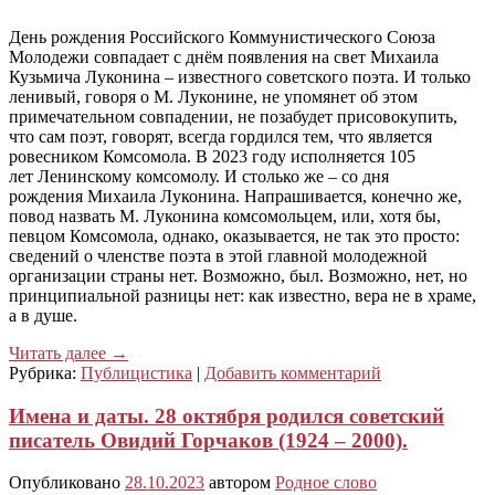
День рождения Российского Коммунистического Союза
Молодежи совпадает с днём появления на свет Михаила
Кузьмича Луконина – известного советского поэта. И только
ленивый, говоря о М. Луконине, не упомянет об этом
примечательном совпадении, не позабудет присовокупить,
что сам поэт, говорят, всегда гордился тем, что является
ровесником Комсомола. В 2023 году исполняется 105
лет Ленинскому комсомолу. И столько же – со дня
рождения Михаила Луконина. Напрашивается, конечно же,
повод назвать М. Луконина комсомольцем, или, хотя бы,
певцом Комсомола, однако, оказывается, не так это просто:
сведений о членстве поэта в этой главной молодежной
организации страны нет. Возможно, был. Возможно, нет, но
принципиальной разницы нет: как известно, вера не в храме,
а в душе.
Читать далее
→
Рубрика:
Публицистика
|
Добавить комментарий
Имена и даты. 28 октября родился советский
писатель Овидий Горчаков (1924 – 2000).
Опубликовано
28.10.2023
автором
Родное слово