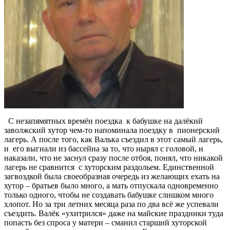
С незапямятных времён поездка к бабушке на далёкий
заволжский хутор чем-то напоминала поездку в пионерский
лагерь. А после того, как Валька съездил в этот самый лагерь,
и его выгнали из бассейна за то, что нырял с головой, и
наказали, что не заснул сразу после отбоя, понял, что никакой
лагерь не сравнится с хуторским раздольем. Единственной
загвоздкой была своеобразная очередь из желающих ехать на
хутор – братьев было много, а мать отпускала одновременно
только одного, чтобы не создавать бабушке слишком много
хлопот. Но за три летних месяца раза по два всё же успевали
съездить. Валёк «ухитрился» даже на майские праздники туда
попасть без спроса у матери – сманил старший хуторской