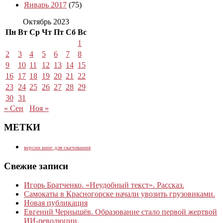
Январь 2017
(75)
Октябрь 2023
Пн
Вт
Ср
Чт
Пт
Сб
Вс
1
2
3
4
5
6
7
8
9
10
11
12
13
14
15
16
17
18
19
20
21
22
23
24
25
26
27
28
29
30
31
« Сен
Ноя »
МЕТКИ
версии книг для скачивания
Свежие записи
Игорь Братченко. «Неудобный текст». Рассказ.
Самокаты в Красногорске начали увозить грузовиками.
Новая публикация
Евгений Чернышёв. Образование стало первой жертвой
ИИ-революции.