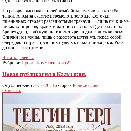
О, как же война цеплялась за жизнь!
На раз-два выгнала с полей комбайны, пустив жать хлеба
танки. А тем за счастье перемолоть золотые косточки
пшеничных стеблей разлапистыми траками — лишь бы к зиме
никаких пирогов, краюх и батонов на столе. Где не хватало
бронечудищ, в лёгкую, на три-четыре, поджигались колосья.
Спички не нужны, лишь с разворота шугануть перед собой
очередью из трассирующих пуль: коси, коса, пока роса. Роса
долой — коса домой.
Читать далее
→
Рубрика:
Проза
|
Комментарии (
2
)
Новая публикация в Калмыкии.
Опубликовано
30.10.2023
автором
Родное слово
Ответить