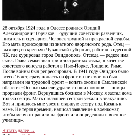
28 октября 1924 года в Одессе родился Овидий
Александрович Горчаков – будущий советский разведчик,
писатель и сценарист. Человек трудной и прекрасной судьбы.
Его мать происходила из знатного дворянского рода. Отец —
выходец из крестьян Чувашской губернии, работал в одесской
ЧК, где курировал город Овидиополь. Отсюда — редкое имя
сына. Глава семьи знал три иностранных языка, в качестве
советского консула работал в Нью-Йорке, Лондоне, Риме.
После войны был репрессирован. В 1941 году Овидию было
всего 16 лет, сразу попасть на фронт он не смог, но был
направлен на трудовой фронт – копать окопы в Смоленской
области: «Осенью мы еле удрали с наших окопов — немцы
прорвали фронт. Вернувшись босиком в Москву, я застал дома
только сестру. Мать с младшей сестрой уехали в эвакуацию.
Вот и пришлось мне увезти старшую сестру под Казань к
маме. Не теряя времени, написал заявление в военкомат,
чтобы меня отправили на фронт или определили в военное
училище».
Читать далее
→