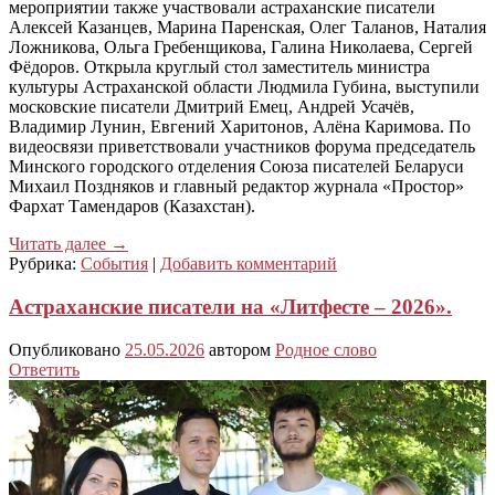
мероприятии также участвовали астраханские писатели
Алексей Казанцев, Марина Паренская, Олег Таланов, Наталия
Ложникова, Ольга Гребенщикова, Галина Николаева, Сергей
Фёдоров. Открыла круглый стол заместитель министра
культуры Астраханской области Людмила Губина, выступили
московские писатели Дмитрий Емец, Андрей Усачёв,
Владимир Лунин, Евгений Харитонов, Алёна Каримова. По
видеосвязи приветствовали участников форума председатель
Минского городского отделения Союза писателей Беларуси
Михаил Поздняков и главный редактор журнала «Простор»
Фархат Тамендаров (Казахстан).
Читать далее
→
Рубрика:
События
|
Добавить комментарий
Астраханские писатели на «Литфесте – 2026».
Опубликовано
25.05.2026
автором
Родное слово
Ответить