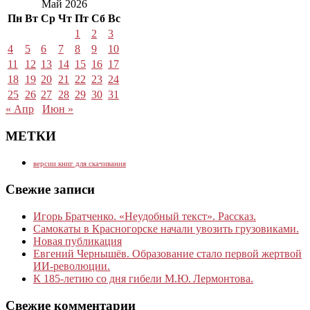
Май 2026
Пн
Вт
Ср
Чт
Пт
Сб
Вс
1
2
3
4
5
6
7
8
9
10
11
12
13
14
15
16
17
18
19
20
21
22
23
24
25
26
27
28
29
30
31
« Апр
Июн »
МЕТКИ
версии книг для скачивания
Свежие записи
Игорь Братченко. «Неудобный текст». Рассказ.
Самокаты в Красногорске начали увозить грузовиками.
Новая публикация
Евгений Чернышёв. Образование стало первой жертвой
ИИ-революции.
К 185‑летию со дня гибели М.Ю. Лермонтова.
Свежие комментарии