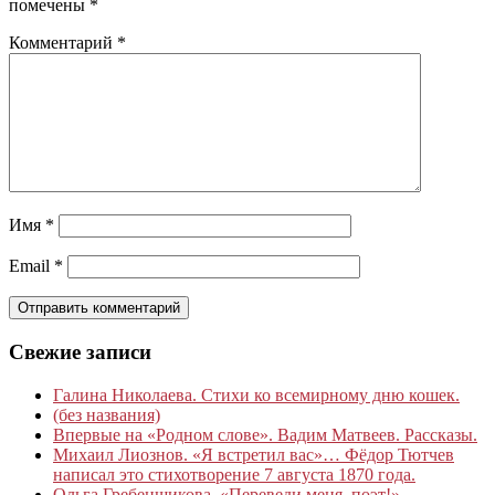
помечены
*
Комментарий
*
Имя
*
Email
*
Свежие записи
Галина Николаева. Стихи ко всемирному дню кошек.
(без названия)
Впервые на «Родном слове». Вадим Матвеев. Рассказы.
Михаил Лиознов. «Я встретил вас»… Фёдор Тютчев
написал это стихотворение 7 августа 1870 года.
Ольга Гребенщикова. «Переведи меня, поэт!»