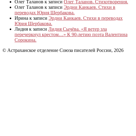
Олег Таланов
к записи
Олег Таланов. Стихотворения.
Олег Таланов
к записи
Эрдни Канкаев. Стихи в
переводах Юрия Щербакова.
Ирина
к записи
Эрдни Канкаев. Стихи в переводах
Юрия Щербакова.
Лидия
к записи
Лидия Сычёва. «Я ветер зла
перечеркнул крестом…» К 90-летию поэта Валентина
Сорокина.
© Астраханское отделение Союза писателей России, 2026