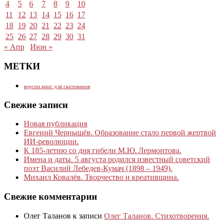
4
5
6
7
8
9
10
11
12
13
14
15
16
17
18
19
20
21
22
23
24
25
26
27
28
29
30
31
« Апр
Июн »
МЕТКИ
версии книг для скачивания
Свежие записи
Новая публикация
Евгений Чернышёв. Образование стало первой жертвой
ИИ-революции.
К 185‑летию со дня гибели М.Ю. Лермонтова.
Имена и даты. 5 августа родился известный советский
поэт Василий Лебедев-Кумач (1898 – 1949).
Михаил Ковалёв. Творчество и креативщина.
Свежие комментарии
Олег Таланов
к записи
Олег Таланов. Стихотворения.