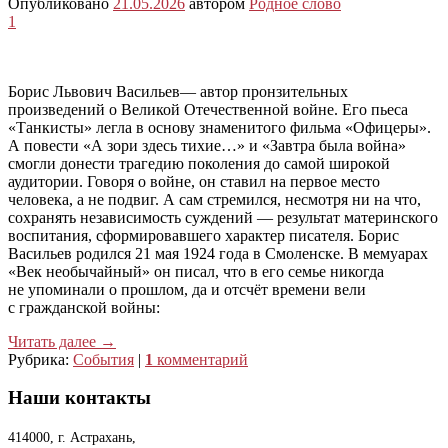
Опубликовано
21.05.2026
автором
Родное слово
1
Борис Львович Васильев— автор пронзительных
произведений о Великой Отечественной войне. Его пьеса
«Танкисты» легла в основу знаменитого фильма «Офицеры».
А повести «А зори здесь тихие…» и «Завтра была война»
смогли донести трагедию поколения до самой широкой
аудитории. Говоря о войне, он ставил на первое место
человека, а не подвиг. А сам стремился, несмотря ни на что,
сохранять независимость суждений — результат материнского
воспитания, сформировавшего характер писателя. Борис
Васильев родился 21 мая 1924 года в Смоленске. В мемуарах
«Век необычайный» он писал, что в его семье никогда
не упоминали о прошлом, да и отсчёт времени вели
с гражданской войны:
Читать далее
→
Рубрика:
События
|
1
комментарий
Наши контакты
414000, г. Астрахань,