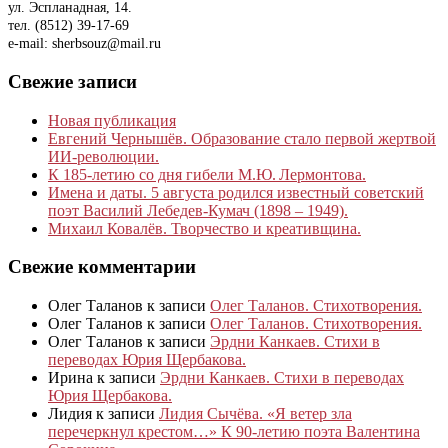
ул. Эспланадная, 14.
тел. (8512) 39-17-69
e-mail: sherbsouz@mail.ru
Свежие записи
Новая публикация
Евгений Чернышёв. Образование стало первой жертвой
ИИ-революции.
К 185‑летию со дня гибели М.Ю. Лермонтова.
Имена и даты. 5 августа родился известный советский
поэт Василий Лебедев-Кумач (1898 – 1949).
Михаил Ковалёв. Творчество и креативщина.
Свежие комментарии
Олег Таланов
к записи
Олег Таланов. Стихотворения.
Олег Таланов
к записи
Олег Таланов. Стихотворения.
Олег Таланов
к записи
Эрдни Канкаев. Стихи в
переводах Юрия Щербакова.
Ирина
к записи
Эрдни Канкаев. Стихи в переводах
Юрия Щербакова.
Лидия
к записи
Лидия Сычёва. «Я ветер зла
перечеркнул крестом…» К 90-летию поэта Валентина