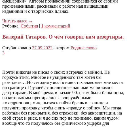
смешарики». Авторы познакомили собравшихся со своими
произведениями, рассказали о работе над вышедшими
изданиями и о творческих планах.
Читать далее
→
Рубрика:
События
|
1
комментарий
Валерий Татаров. О чём говорят нам дезертиры.
Опубликовано
27.09.2022
автором
Родное слово
3
Почти никогда не писал о своих встречах с войной. Не
горжусь этим. Многое из увиденного там хотел бы
развидеть… Но сегодня узнал в новостях знакомые мне места
на границе с Грузией, заполненные нашими машинами с
дезертирами. В моё время, в начале 90-х, там были блокпосты,
на которых мы препирались с вооружёнными
«мхедрионовцами», пытаясь найти брешь в границе и
получить проходку, чтобы снять «правду о войне». Мы тогда
работали без прикрытия, без страховки, без аккредитации, на
свой страх и риск, и я до сих пор не понимаю, каким чудом
вообще что-то получалось без физического ущерба для