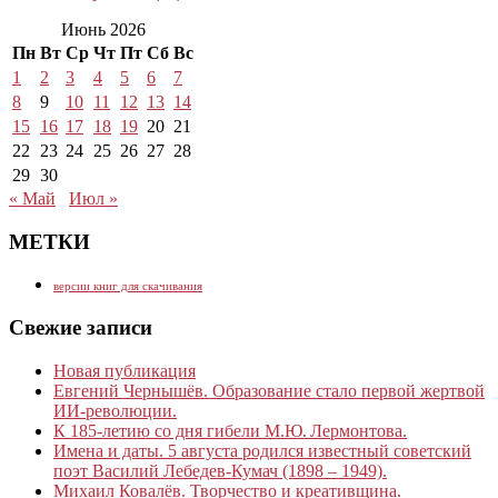
Июнь 2026
Пн
Вт
Ср
Чт
Пт
Сб
Вс
1
2
3
4
5
6
7
8
9
10
11
12
13
14
15
16
17
18
19
20
21
22
23
24
25
26
27
28
29
30
« Май
Июл »
МЕТКИ
версии книг для скачивания
Свежие записи
Новая публикация
Евгений Чернышёв. Образование стало первой жертвой
ИИ-революции.
К 185‑летию со дня гибели М.Ю. Лермонтова.
Имена и даты. 5 августа родился известный советский
поэт Василий Лебедев-Кумач (1898 – 1949).
Михаил Ковалёв. Творчество и креативщина.