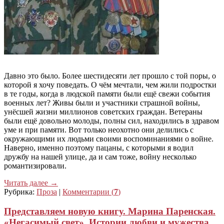
Давно это было. Более шестидесяти лет прошло с той поры, о
которой я хочу поведать. О чём мечтали, чем жили подростки
в те годы, когда в людской памяти были ещё свежи события
военных лет? Живы были и участники страшной войны,
унёсшей жизни миллионов советских граждан. Ветераны
были ещё довольно молоды, полны сил, находились в здравом
уме и при памяти. Вот только неохотно они делились с
окружающими их людьми своими воспоминаниями о войне.
Наверно, именно поэтому пацаны, с которыми я водил
дружбу на нашей улице, да и сам тоже, войну несколько
романтизировали.
Читать далее
→
Рубрика:
Проза
|
Комментарии (
7
)
Представляем новую книгу. Марина Паренская.
«Негасимый свет». Истории любви и мужества.