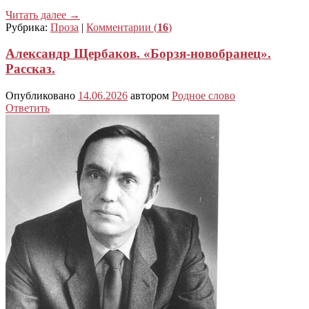
Читать далее
→
Рубрика:
Проза
|
Комментарии (
16
)
Александр Щербаков. «Борзя-новобранец».
Рассказ.
Опубликовано
14.06.2026
автором
Родное слово
Ответить