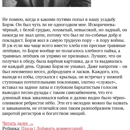
Не помню, когда и какими путями попал в нашу усадьбу
Борзя. Он был чуть ли не одногодком мне. Искоричнева-
чёрный, с белой грудью, лохматый, невысокий, но ладный, он
никогда не знал цепи, потому что был не по-собачьи добр и
покладист. Борзя жил в самую трудную пору – в пору войны.
И уж если мы чаще всего вместо хлеба ели пресные травяные
лепёшки, то Борзе вообще не полагалось хлебного пайка, а
травяных лепёшек он упрямо не признавал. Лучшее, что он
получал к обеду, была варёная картошка, да и та выдавалась
не каждый день. Однако Борзя не унывал. Даже напротив – он
был неизменно весел, добродушен и ласков. Каждого, кто,
выходя из избы, спускался с крыльца, он встречал у нижней
ступеньки почтительными поклонами, охотно «служил»,
вставал на задние лапы и глубоким бархатистым голосом
выводил песни-рулады с таким самозабвением, что его
длинный язык заваливался набок и далеко видно было чёрно-
оливковое ребристое нёбо. Эти его мелодии можно бы назвать
и завыванием, не отличайся они таким разнообразием тонов,
широтой регистров и богатством эмоций.
Читать далее
→
Рубрика:
Проза
|
Добавить комментарий