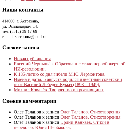
Наши контакты
414000, г. Астрахань,
ул. Эспланадная, 14.
тел. (8512) 39-17-69
e-mail: sherbsouz@mail.ru
Свежие записи
Новая публикация
Евгений Чернышёв. Образование стало первой жертвой
ИИ-революции.
К 185‑летию со дня гибели М.Ю. Лермонтова.
Имена и даты. 5 августа родился известный советский
поэт Василий Лебедев-Кумач (1898 – 1949).
Михаил Ковалёв. Творчество и креативщина.
Свежие комментарии
Олег Таланов
к записи
Олег Таланов. Стихотворения.
Олег Таланов
к записи
Олег Таланов. Стихотворения.
Олег Таланов
к записи
Эрдни Канкаев. Стихи в
переводах Юрия Щербакова.