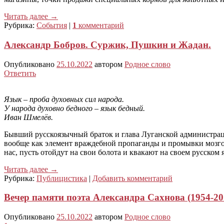
Читать далее
→
Рубрика:
События
|
1
комментарий
Александр Бобров. Суржик, Пушкин и Жадан.
Опубликовано
25.10.2022
автором
Родное слово
Ответить
Язык – проба духовных сил народа.
У народа духовно бедного – язык бедный.
Иван Шмелёв.
Бывший русскоязычный браток и глава Луганской администрац
вообще как элемент враждебной пропаганды и промывки мозгов
нас, пусть отойдут на свои болота и квакают на своем русском
Читать далее
→
Рубрика:
Публицистика
|
Добавить комментарий
Вечер памяти поэта Александра Сахнова (1954-20
Опубликовано
25.10.2022
автором
Родное слово