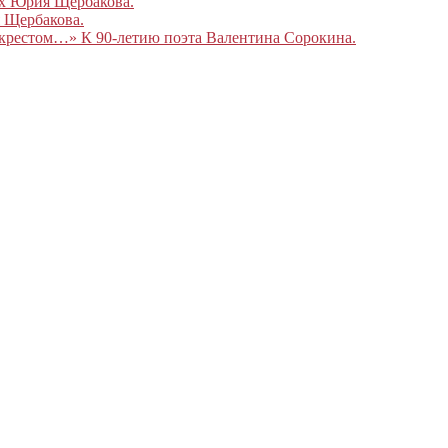
ах Юрия Щербакова.
 Щербакова.
 крестом…» К 90-летию поэта Валентина Сорокина.