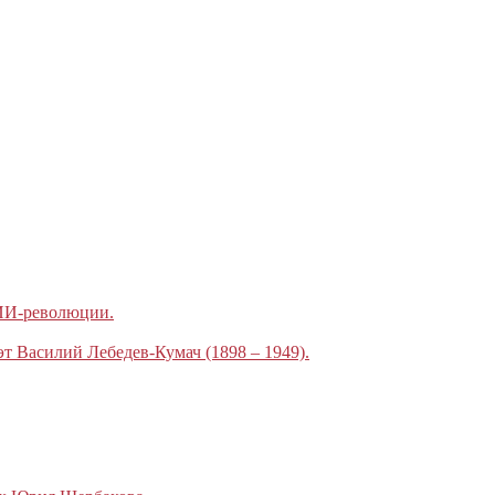
 ИИ-революции.
эт Василий Лебедев-Кумач (1898 – 1949).