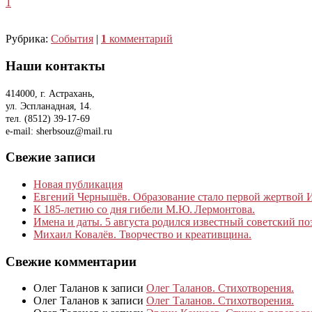
1
Рубрика:
События
|
1
комментарий
Наши контакты
414000, г. Астрахань,
ул. Эспланадная, 14.
тел. (8512) 39-17-69
e-mail: sherbsouz@mail.ru
Свежие записи
Новая публикация
Евгений Чернышёв. Образование стало первой жертвой
К 185‑летию со дня гибели М.Ю. Лермонтова.
Имена и даты. 5 августа родился известный советский по
Михаил Ковалёв. Творчество и креативщина.
Свежие комментарии
Олег Таланов
к записи
Олег Таланов. Стихотворения.
Олег Таланов
к записи
Олег Таланов. Стихотворения.