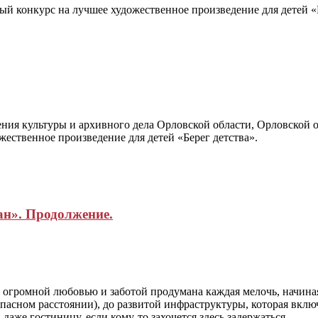
ный конкурс на лучшее художественное произведение для детей 
я культуры и архивного дела Орловской области, Орловской о
ественное произведение для детей «Берег детства».
ан». Продолжение.
 с огромной любовью и заботой продумана каждая мелочь, начина
пасном расстоянии), до развитой инфраструктуры, которая включ
аже гостиницу, если кому-то захочется здесь задержаться.