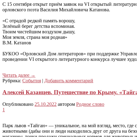
C 15 сентября открыт приём заявок на VI открытый литератур
орловского поэта Василия Михайловича Катанова.
«С отрадой редкой память ворошу,
Зелёный берег детства вспоминая.
Твоим чистейшим воздухом дышу,
Моя земля, страна моя родная»
В.М. Катанов
БУКОО «Орловский Дом литераторов» при поддержке Управлени
проведении VI открытого литературного конкурса лучшее худож
Читать далее
→
Рубрика:
События
|
Добавить комментарий
Алексей Казанцев. Путешествие по Крыму. «Тайг
Опубликовано
25.10.2022
автором
Родное слово
1
Парк львов «Тайган» — уникальное, на мой взгляд, место, где
животными (дабы они и люди находились друг от друга на безо
магазины, точки продажи специальных кормов для животных и д