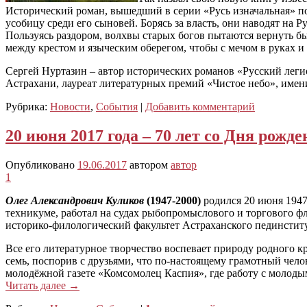
Исторический роман, вышедший в серии «Русь изначальная» пов
усобицу среди его сыновей. Борясь за власть, они наводят на 
Пользуясь раздором, волхвы старых богов пытаются вернуть бы
между крестом и языческим оберегом, чтобы с мечом в руках 
Сергей Нуртазин – автор исторических романов «Русский леги
Астрахани, лауреат литературных премий «Чистое небо», име
Рубрика:
Новости
,
События
|
Добавить комментарий
20 июня 2017 года – 70 лет со Дня рожд
Опубликовано
19.06.2017
автором
автор
1
Олег Александрович Куликов
(1947-2000)
родился 20 июня 194
техникуме, работал на судах рыбопромыслового и торгового фл
историко-филологический факультет Астраханского пединстит
Все его литературное творчество воспевает природу родного кра
семь, поспорив с друзьями, что по-настоящему грамотный чело
молодёжной газете «Комсомолец Каспия», где работу с молоды
Читать далее
→