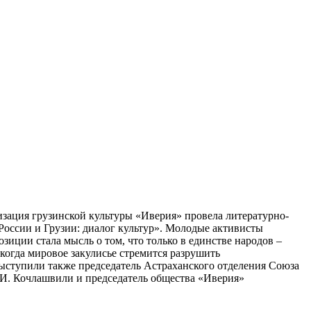
изация грузинской культуры «Иверия» провела литературно-
оссии и Грузии: диалог культур». Молодые активисты
зиции стала мысль о том, что только в единстве народов –
когда мировое закулисье стремится разрушить
ыступили также председатель Астраханского отделения Союза
И. Кочлашвили и председатель общества «Иверия»