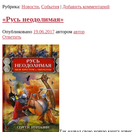
Рубрика:
Новости
,
События
|
Добавить комментарий
«Русь неодолимая»
Опубликовано
19.06.2017
автором
автор
Ответить
Так назвал свою новую книгу извес