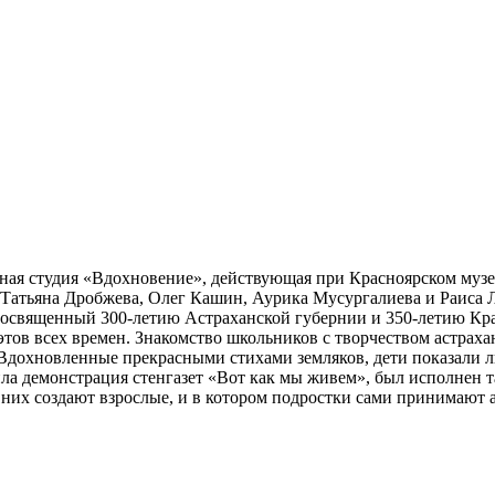
ная студия «Вдохновение», действующая при Красноярском муз
Татьяна Дробжева, Олег Кашин, Аурика Мусургалиева и Раиса Л
посвященный 300-летию Астраханской губернии и 350-летию Кра
этов всех времен. Знакомство школьников с творчеством астраха
 Вдохновленные прекрасными стихами земляков, дети показали 
дила демонстрация стенгазет «Вот как мы живем», был исполнен 
 них создают взрослые, и в котором подростки сами принимают а