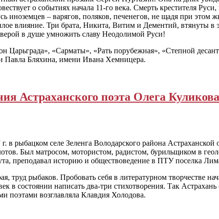
ествует о событиях начала 11-го века. Смерть крестителя Руси
Русь иноземцев – варягов, поляков, печенегов, не щадя при этом 
лое влияние. Три брата, Никита, Витим и Дементий, втянуты в э
и верой в душе умножить славу Неодолимой Руси!
он Царьграда», «Сарматы», «Рать порубежная», «Степной десант
ни Павла Бляхина, имени Ивана Хемницера.
ения Астраханского поэта Олега Куликов
7 г. в рыбацком селе Зеленга Володарского района Астраханско
отов. Был матросом, мотористом, радистом, бурильщиком в геоло
ута, преподавал историю и обществоведение в ПТУ поселка Лим
я, труд рыбаков. Пробовать себя в литературном творчестве нача
век в состоянии написать два-три стихотворения. Так Астрахань
ми поэтами возглавляла Клавдия Холодова.