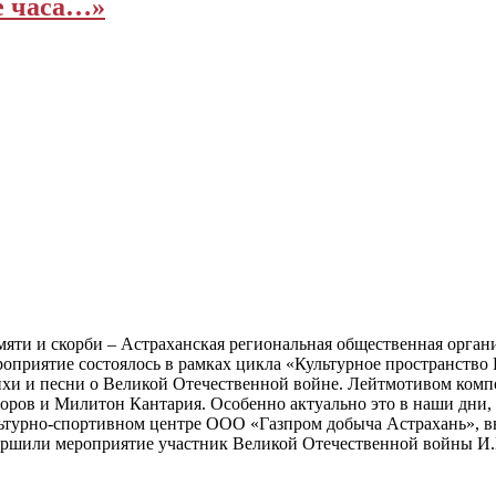
е часа…»
амяти и скорби – Астраханская региональная общественная орган
иятие состоялось в рамках цикла «Культурное пространство Р
тихи и песни о Великой Отечественной войне. Лейтмотивом компо
оров и Милитон Кантария. Особенно актуально это в наши дни, 
ьтурно-спортивном центре ООО «Газпром добыча Астрахань», в
ершили мероприятие участник Великой Отечественной войны И.