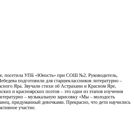
ее, посетила УПБ «Юность» при СОШ №2. Руководитель,
ебедева подготовили для старшеклассников литературно –
сного Яра. Звучали стихи об Астрахани и Красном Яре,
нских и красноярских поэтов – это один из этапов изучения
литературно – музыкальную зарисовку «Мы – молодость
танец, придуманный девочками. Прекрасно, что дети научились
ктивное участие.