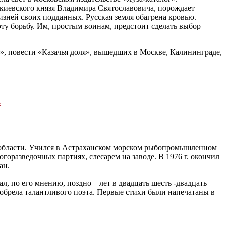
, киевского князя Владимира Святославовича, порождает
жизней своих подданных. Русская земля обагрена кровью.
ту борьбу. Им, простым воинам, предстоит сделать выбор
», повести «Казачья доля», вышедших в Москве, Калининграде,
а
й области. Учился в Астраханском морском рыбопромышленном
горазведочных партиях, слесарем на заводе. В 1976 г. окончил
ан.
л, по его мнению, поздно – лет в двадцать шесть -двадцать
 обрела талантливого поэта. Первые стихи были напечатаны в