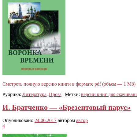
Смотреть полную версию книги в формате pdf (объем — 1 Мб)
Рубрика:
Литература
,
Проза
|
Метки:
версии книг для скачиван
И. Братченко — «Брезентовый парус»
Опубликовано
24.06.2017
автором
автор
4