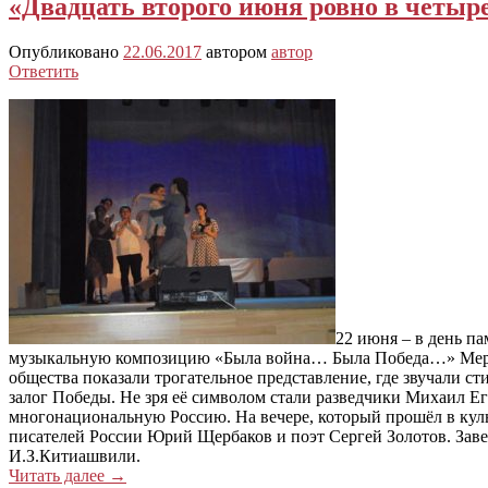
«Двадцать второго июня ровно в четыр
Опубликовано
22.06.2017
автором
автор
Ответить
22 июня – в день п
музыкальную композицию «Была война… Была Победа…» Меропр
общества показали трогательное представление, где звучали с
залог Победы. Не зря её символом стали разведчики Михаил Ег
многонациональную Россию. На вечере, который прошёл в кул
писателей России Юрий Щербаков и поэт Сергей Золотов. Зав
И.З.Китиашвили.
Читать далее
→