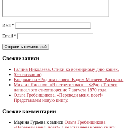
Имя
*
Email
*
Свежие записи
Галина Николаева. Стихи ко всемирному дню кошек.
(без названия)
Впервые на «Родном слове». Вадим Матвеев. Рассказы.
Михаил Лиознов. «Я встретил вас»… Фёдор Тютчев
написал это стихотворение 7 августа 1870 года.
Ольга Гребенщикова. «Переведи меня, поэт!»
Представляем новую книгу.
Свежие комментарии
Марина Гурьева
к записи
Ольга Гребенщикова.
«Переведи меня, поэт!» Представляем новую книгу.