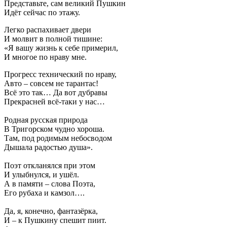
Представьте, сам великий Пушкин
Идёт сейчас по этажу.
Легко распахивает двери
И молвит в полной тишине:
«Я вашу жизнь к себе примерил,
И многое по нраву мне.
Прогресс технический по нраву,
Авто – совсем не тарантас!
Всё это так… Да вот дубравы
Прекрасней всë-таки у нас…
Родная русская природа
В Тригорском чудно хороша.
Там, под родимым небосводом
Дышала радостью душа».
Поэт откланялся при этом
И улыбнулся, и ушёл.
А в памяти – слова Поэта,
Его рубаха и камзол….
Да, я, конечно, фантазëрка,
И – к Пушкину спешит пиит.