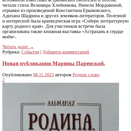
читали стихи Велимира Хлебникова, Нинели Мордовиной,
отрывки из произведений Константина Ерымовского,
Адихана Шадрина и других земляков-литераторов. Полезной
и интересной была краеведческая игра «Собери литературную
карту родного края». Для участников встречи была
организована также книжная выставка «Астрахань в сердце
моём».
Читать далее
→
Рубрика:
События
|
Добавить комментарий
Новая публикация Марины Паренской.
Опубликовано
08.11.2023
автором
Родное слово
2