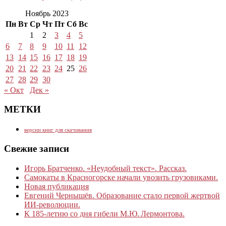
Ноябрь 2023
Пн
Вт
Ср
Чт
Пт
Сб
Вс
1
2
3
4
5
6
7
8
9
10
11
12
13
14
15
16
17
18
19
20
21
22
23
24
25
26
27
28
29
30
« Окт
Дек »
МЕТКИ
версии книг для скачивания
Свежие записи
Игорь Братченко. «Неудобный текст». Рассказ.
Самокаты в Красногорске начали увозить грузовиками.
Новая публикация
Евгений Чернышёв. Образование стало первой жертвой
ИИ-революции.
К 185‑летию со дня гибели М.Ю. Лермонтова.