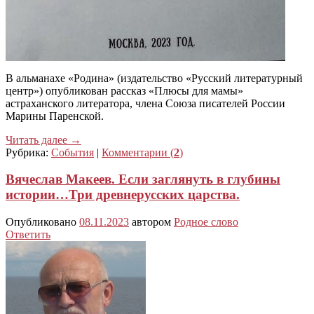
В альманахе «Родина» (издательство «Русский литературный
центр») опубликован рассказ «Плюсы для мамы»
астраханского литератора, члена Союза писателей России
Марины Паренской.
Читать далее
→
Рубрика:
События
|
Комментарии (
2
)
Вячеслав Макеев. Если заглянуть в глубины
истории…Три древнерусских царства.
Опубликовано
08.11.2023
автором
Родное слово
Ответить