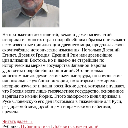
На протяжении десятилетий, веков и даже тысячелетий
историки из многих стран подробнейшим образом описывают
всем известные цивилизации древнего мира, продолжая свои
скрупулёзные исторические изыскания. Не только Древний
Египет, Древняя Греция, Древний Рим или древнейшие
цивилизации Востока, но и далеко не старейшие по
историческим меркам государства Западной Европы
удостоены подробнейших описаний. Это не только
многотомные академические научные труды, но и вузовские
или школьные учебники истории, по которым всемирную
историю изучают и наши российские дети, которым внушают,
что Россия всего лишь тысячелетнее государство, основанное
варягом по имени Рюрик. Этого заморского князя призвал в
Русь Словенскую его дед Гостомысл в тяжелейшие для Руси,
раздираемой междоусобицами и вражескими набегами,
времена.
Читать далее
→
Рубрика:
Публицистика
|
Добавить комментарий