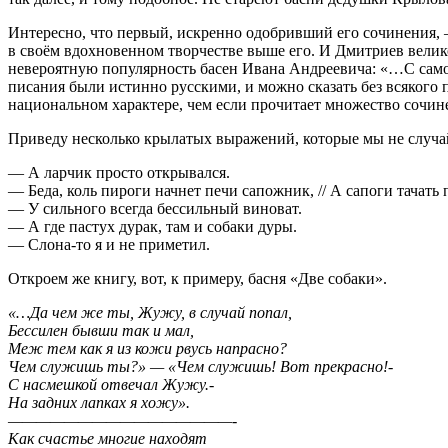
Интересно, что первый, искренно одобривший его сочинения, 
в своём вдохновенном творчестве выше его. И Дмитриев велик
невероятную популярность басен Ивана Андреевича: «…С самог
писания были истинно русскими, и можно сказать без всякого 
национальном характере, чем если прочитает множество сочин
Приведу несколько крылатых выражений, которые мы не случа
— А ларчик просто открывался.
— Беда, коль пироги начнет печи сапожник, // А сапоги тачать
— У сильного всегда бессильный виноват.
— А где пастух дурак, там и собаки дуры.
— Слона-то я и не приметил.
Откроем же книгу, вот, к примеру, басня «Две собаки».
«…Да чем же ты, Жужу, в случай попал,
Бессилен бывши так и мал,
Меж тем как я из кожи рвусь напрасно?
Чем служишь ты?» — «Чем служишь! Вот прекрасно!-
С насмешкой отвечал Жужу.-
На задних лапках я хожу».
————————————————-
Как счастье многие находят