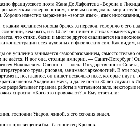
басню французского поэта Жана Де Лафонтена «Ворона и Лисица»
 ритмическим совершенством, трезвым взглядом на мир и глубоки
 Хорошо известно выражение «эзопов язык», язык иносказания,
, с каким желанием юноша брался за перевод, говорило о его на
о сомнений, кем быть, и в 14 лет он пишет в стихах комическую
тается, что стихи, басни и многое другое сваливается на вдохн
века концентрации всех духовных и физических сил. Как видим, 
годы он усиленно занимается самообразованием, самостоятельно 
 не даётся. И вот она, столица империи, — Санкт-Петербург! Он
Алексея Николаевича Оленина — члена Государственного Совета
итературного труда, рисовал, занимался археологией. В эти г
амент, но, главное, он пишет несколько пьес, которые идут в т
ирается членом Академии Наук, и далее почти 30 лет служит в 
же разрабатывает правила работы в читальном зале, некоторые 
охожих спросил: «Кого это провожают?..» Ему ответили:
я, господин Уваров, живой, я его сегодня видел.
дного просвещения был баснописец Крылов.