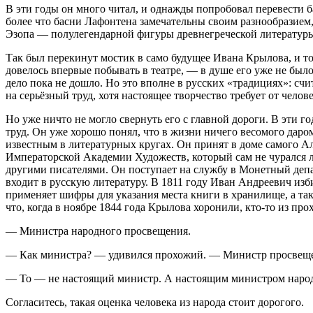
В эти годы он много читал, и однажды попробовал перевести 
более что басни Лафонтена замечательны своим разнообразием,
Эзопа — полулегендарной фигуры древнегреческой литературы.
Так был перекинут мостик в само будущее Ивана Крылова, и то
довелось впервые побывать в театре, — в душе его уже не был
дело пока не дошло. Но это вполне в русских «традициях»: счи
на серьёзный труд, хотя настоящее творчество требует от чело
Но уже ничто не могло свернуть его с главной дороги. В эти 
труд. Он уже хорошо понял, что в жизни ничего весомого даром
известным в литературных кругах. Он принят в доме самого 
Императорской Академии Художеств, который сам не чурался л
другими писателями. Он поступает на службу в Монетный департ
входит в русскую литературу. В 1811 году Иван Андреевич изб
применяет шифры для указания места книги в хранилище, а так
что, когда в ноябре 1844 года Крылова хоронили, кто-то из пр
— Министра народного просвещения.
— Как министра? — удивился прохожий. — Министр просвещени
— То — не настоящий министр. А настоящим министром наро
Согласитесь, такая оценка человека из народа стоит дорогого.