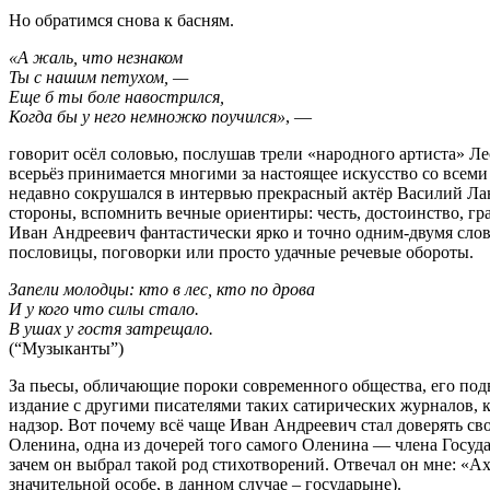
Но обратимся снова к басням.
«А жаль, что незнаком
Ты с нашим петухом, —
Еще б ты боле навострился,
Когда бы у него немножко поучился»
, —
говорит осёл соловью, послушав трели «народного артиста» Ле
всерьёз принимается многими за настоящее искусство со всем
недавно сокрушался в интервью прекрасный актёр Василий Лан
стороны, вспомнить вечные ориентиры: честь, достоинство, гра
Иван Андреевич фантастически ярко и точно одним-двумя слова
пословицы, поговорки или просто удачные речевые обороты.
Запели молодцы: кто в лес, кто по дрова
И у кого что силы стало.
В ушах у гостя затрещало.
(“Музыканты”)
За пьесы, обличающие пороки современного общества, его под
издание с другими писателями таких сатирических журналов,
надзор. Вот почему всё чаще Иван Андреевич стал доверять св
Оленина, одна из дочерей того самого Оленина — члена Государ
зачем он выбрал такой род стихотворений. Отвечал он мне: «Ах
значительной особе, в данном случае – государыне).