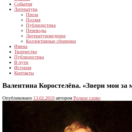
События
Литература
Проза
Поэзия
Публицистика
Переводы
Литературоведение
Коллективные сборники
Имена
Творчество
Публицистика
В пути
История
Контакты
Валентина Коростелёва. «Звери мои за м
Опубликовано
13.02.2019
автором
Родное слово