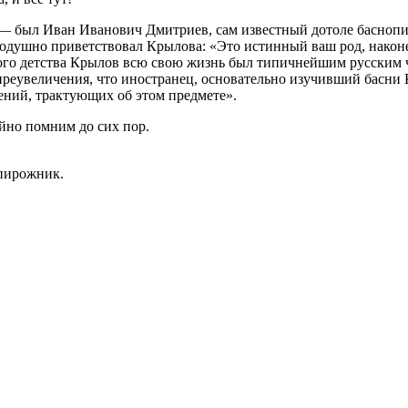
— был Иван Иванович Дмитриев, сам известный дотоле баснопис
одушно приветствовал Крылова: «Это истинный ваш род, наконе
о детства Крылов всю свою жизнь был типичнейшим русским чел
преувеличения, что иностранец, основательно изучивший басни К
ений, трактующих об этом предмете».
йно помним до сих пор.
 пирожник.