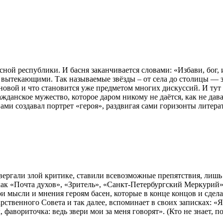
сной республики. И басня заканчивается словами: «Избави, бог, 
и вытекающими. Так называемые звёзды – от села до столицы — 
овой и что становится уже предметом многих дискуссий. И тут 
жданское мужество, которое даром никому не даётся, как не дав
ми создавал портрет «героя», раздвигая сами горизонты литерат
вергали злой критике, ставили всевозможные препятствия, лиш
 как «Почта духов», «Зритель», «Санкт-Петербургский Меркури
ои мысли и мнения героям басен, которые в конце концов и сде
ственного Совета и так далее, вспоминает в своих записках: «Я 
, фавориточка: ведь звери мои за меня говорят». (Кто не знает, 