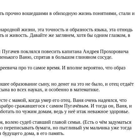
 есть прочно вошедшими в обиходную жизнь понятиями, стали и
ародной жизни, эта точность и образность языка, эта отнюдь
 и живость. Давайте же заглянем, хотя бы одним глазком, в
ян Пугачев поклялся повесить капитана Андрея Прохоровича
ленького Ваню, спрятав в большом глиняном сосуде.
евича про то самое время. И вполне вероятно, что образ
е образование сыну, но денег на это не было, и отец отдаёт
ына во всех науках, и особенно в математике.
е с мамой, когда умер его отец. Ваня очень надеялся, что
храбро сражавшегося с самим Пугачёвым. И тогда он, Ваня, и
ботать по чужим домам, ведь у неё итак неважное здоровье.
м, волею судеб ставший главой семьи. (Есть о чём задуматься
о переписывать бумаги, но пытливый ум мальчика уже тогда
 будущего дома, в его память.