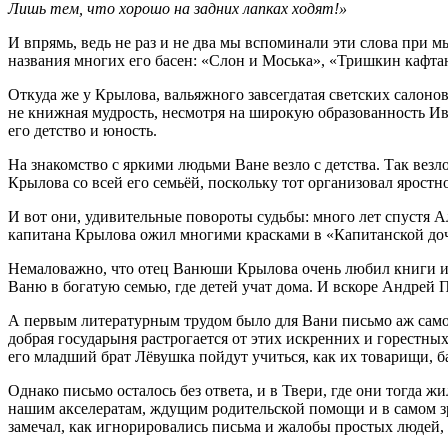
Лишь тем, что хорошо на задних лапках ходят!»
И впрямь, ведь не раз и не два мы вспоминали эти слова при 
названия многих его басен: «Слон и Моська», «Тришкин кафтан
Откуда же у Крылова, вальяжного завсегдатая светских салоно
не книжная мудрость, несмотря на широкую образованность Ива
его детство и юность.
На знакомство с яркими людьми Ване везло с детства. Так вез
Крылова со всей его семьёй, поскольку тот организовал ярост
И вот они, удивительные повороты судьбы: много лет спустя 
капитана Крылова ожил многими красками в «Капитанской до
Немаловажно, что отец Ванюши Крылова очень любил книги и по
Ваню в богатую семью, где детей учат дома. И вскоре Андрей П
А первым литературным трудом было для Вани письмо аж самой 
добрая государыня растрогается от этих искренних и горестных
его младший брат Лёвушка пойдут учиться, как их товарищи, ба
Однако письмо осталось без ответа, и в Твери, где они тогда ж
нашим акселератам, ждущим родительской помощи и в самом зр
замечал, как игнорировались письма и жалобы простых людей, 