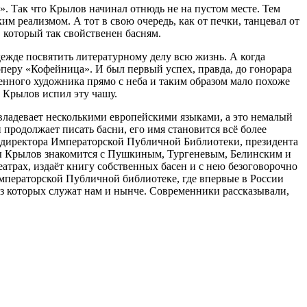
. Так что Крылов начинал отнюдь не на пустом месте. Тем
м реализмом. А тот в свою очередь, как от печки, танцевал от
 который так свойственен басням.
дежде посвятить литературному делу всю жизнь. А когда
 оперу «Кофейница». И был первый успех, правда, до гонорара
овенного художника прямо с неба и таким образом мало похоже
и Крылов испил эту чашу.
овладевает несколькими европейскими языками, а это немалый
 продолжает писать басни, его имя становится всё более
, директора Императорской Публичной Библиотеки, президента
оды Крылов знакомится с Пушкиным, Тургеневым, Белинским и
еатрах, издаёт книгу собственных басен и с нею безоговорочно
Императорской Публичной библиотеке, где впервые в России
из которых служат нам и нынче. Современники рассказывали,