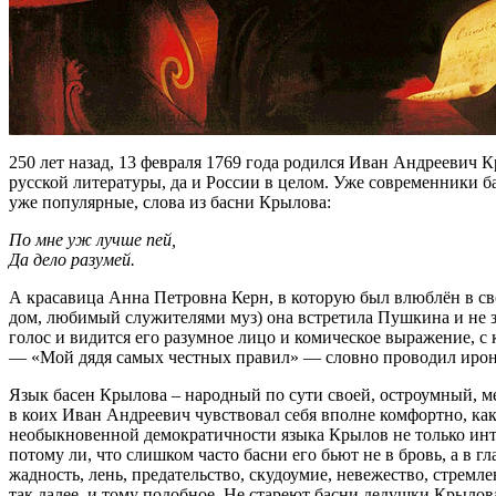
250 лет назад, 13 февраля 1769 года родился Иван Андреевич 
русской литературы, да и России в целом. Уже современники ба
уже популярные, слова из басни Крылова:
По мне уж лучше пей,
Да дело разумей.
А красавица Анна Петровна Керн, в которую был влюблён в св
дом, любимый служителями муз) она встретила Пушкина и не з
голос и видится его разумное лицо и комическое выражение, 
— «Мой дядя самых честных правил» — словно проводил иронич
Язык басен Крылова – народный по сути своей, остроумный, мет
в коих Иван Андреевич чувствовал себя вполне комфортно, как
необыкновенной демократичности языка Крылов не только интер
потому ли, что слишком часто басни его бьют не в бровь, а в г
жадность, лень, предательство, скудоумие, невежество, стремл
так далее, и тому подобное. Не стареют басни дедушки Крылова,