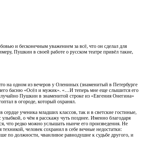
бовью и бесконечным уважением за всё, что он сделал для
меру, Пушкин в своей работе о русском театре привёл такие,
что на одном из вечеров у Олениных (знаменитый в Петербурге
вшего басню «Осёл и мужик». «…И теперь мне еще слышится его
е случайно Пушкин в знаменитой строке из «Евгения Онегина»
оптал в огороде, который охранял.
в сердце ученика младших классов, так и в светские гостиные,
 улыбкой, о чём я расскажу чуть позднее. Именно благодаря
ся, что редко можно услышать нынче его произведения. Не
бя техникой, человек сохранил в себе вечные недостатки:
ыше по должности, чванливое равнодушие к судьбе другого, и