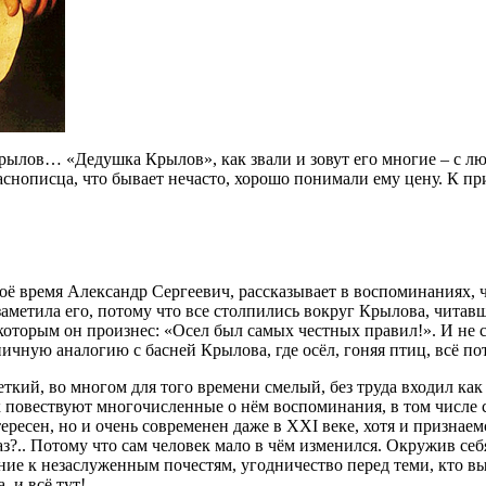
Крылов… «Дедушка Крылов», как звали и зовут его многие – с лю
снописца, что бывает нечасто, хорошо понимали ему цену. К при
оё время Александр Сергеевич, рассказывает в воспоминаниях, 
аметила его, потому что все столпились вокруг Крылова, чита
с которым он произнес: «Осел был самых честных правил!». И н
ную аналогию с басней Крылова, где осёл, гоняя птиц, всё пот
кий, во многом для того времени смелый, без труда входил как 
 повествуют многочисленные о нём воспоминания, в том числе с
есен, но и очень современен даже в XXI веке, хотя и признаем
лаз?.. Потому что сам человек мало в чём изменился. Окружив се
ение к незаслуженным почестям, угодничество перед теми, кто в
 и всё тут!