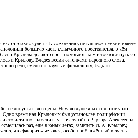
и нас от этаких судей». К сожалению, петушиное пенье и нынче
заполонили большую часть культурного пространства, о чём
басни Крылова делают своё – помогают на многое взглянуть со
алось и Крылову. Владея всеми оттенками народного слова,
урной речи, смело пользуясь и фольклором, будь то
ь бы не допустить до сцены. Немало душевных сил отнимало
й». Одно время над Крыловым был установлен полицейский
лали его истинно знаменитым. Не случайно Варвара Алексеевна
осмелилась раз, еще в юных летах, заметить И. А. Крылову,
поясню, что фаворит – человек, особо приближённый к очень