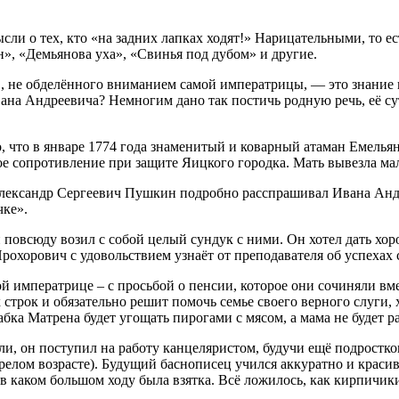
мысли о тех, кто «на задних лапках ходят!» Нарицательными, то
», «Демьянова уха», «Свинья под дубом» и другие.
в, не обделённого вниманием самой императрицы, — это знание н
на Андреевича? Немногим дано так постичь родную речь, её суть
ло, что в январе 1774 года знаменитый и коварный атаман Емель
ное сопротивление при защите Яицкого городка. Мать вывезла ма
Александр Сергеевич Пушкин подробно расспрашивал Ивана Андре
чке».
всюду возил с собой целый сундук с ними. Он хотел дать хороше
рохорович с удовольствием узнаёт от преподавателя об успехах с
императрице – с просьбой о пенсии, которое они сочиняли вмест
 строк и обязательно решит помочь семье своего верного слуги, 
бка Матрена будет угощать пирогами с мясом, а мама не будет ра
или, он поступил на работу канцеляристом, будучи ещё подростко
елом возрасте). Будущий баснописец учился аккуратно и красив
в каком большом ходу была взятка. Всё ложилось, как кирпичики