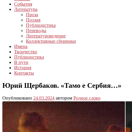
События
Литература
Проза
Поэзия
Публицистика
Переводы
Литературоведение
Коллективные сборники
Имена
Творчество
Публицистика
В пути
История
Контакты
Юрий Щербаков. «Тамо е Сербия…»
Опубликовано
24.03.2024
автором
Родное слово