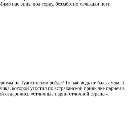
имо нас вниз, под горку, беззаботно мелькали ноги
 трюмы на Туапсинском рейде? Только ведь не бальзамом, а
лёшка, которой угостил по астраханской привычке парней в
цой отдарились «отличные парни отличной страны».