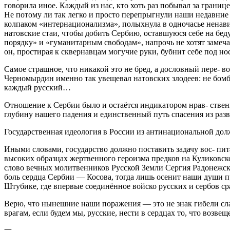
говорила иное. Каждый из нас, кто хоть раз побывал за границ
Не потому ли так легко и просто перепрыгнули наши недавние
колпаком «интернационализма», полыхнула в одночасье ненави
натовские стаи, чтобы добить Сербию, оставшуюся себе на бед
порядку» и «гуманитарным свободам», напрочь не хотят замеча
он, простирая к сквернавцам могучие руки, бубнит себе под нос: 
Самое страшное, что никакой это не бред, а дословный пере- 
Черномырдин именно так увещевал натовских злодеев: не бомби
каждый русский…
Отношение к Сербии было и остаётся индикатором нрав- ствен
глубину нашего падения и единственный путь спасения из разв
Государственная идеология в России из антинациональной дол
Иными словами, государство должно поставить задачу вос- пит
высоких образцах жертвенного героизма предков на Куликовск
слово вечных молитвенников Русской Земли Сергия Радонежског
боль сердца Сербии — Косова, тогда лишь осенит наши души 
Штубике, где впервые соединённое войско русских и сербов ср
Верю, что нынешние наши поражения — это не знак гибели сл
врагам, если будем мы, русские, нести в сердцах то, что возв