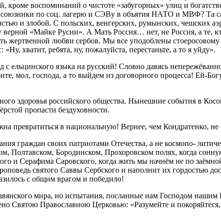
ей, кроме воспоминаний о чистоте «забугорных» улиц и богатстве
 союзники по соц. лагерю и СЭВу в объятия НАТО и МВФ? Та са
стью и злобой. С польских, венгерских, румынских, чешских а
у верной «Майке Русии». А Мать Россия… нет, не Россия, а те, 
ть жертвенной любви сербов. Мы все уподоблены стоеросовому ду
«Ну, хватит, ребята, ну, пожалуйста, перестаньте, а то я уйду».
вод с ельцинского языка на русский! Словно давясь непережёван
те, мол, господа, а то выйдем из договорного процесса! Ей-Бо
ного здоровья российского общества. Нынешние события в Косо
ёрстой пропасти бездуховности.
жна превратиться в национальную! Вернее, чем Кондратенко, не
ания граждан своих патриотами Отечества, а не космопо- литиче
ом, Полтавском, Бородинском, Прохоровском полях, когда сонну
о и Серафима Саровского, когда жить мы начнём не по заёмной, 
проповедь святого Саввы Сербского и наполнит их гордостью д
азилось с общим врагом и победило!
авянского мира, но испытания, посланные нам Господом нашим
ещено Святою Православною Церковью: «Разумейте и покоряйтеся, 