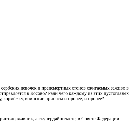
 сербских девочек и предсмертных стонов сжигаемых заживо в
тправляется в Косово? Ради чего каждому из этих пустоглазых
у, кормёжку, воинские припасы и прочее, и прочее?
триот-державник, а скупердяйничаете, в Совете Федерации