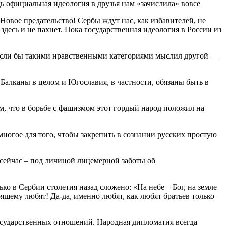
дь официальная идеология в друзья нам «зачислила» вовсе
 Новое предательство! Сербы ждут нас, как избавителей, не
десь и не пахнет. Пока государственная идеология в России из
ы. Если бы такими нравственными категориями мыслил другой —
 Балканы в целом и Югославия, в частности, обязаны быть в
, что в борьбе с фашизмом этот гордый народ положил на
многое для того, чтобы закрепить в сознании русских простую
 сейчас – под личиной лицемерной заботы об
ко в Сербии столетия назад сложено: «На небе – Бог, на земле
щему любят! Да-да, именно любят, как любят братьев только
осударственных отношений. Народная дипломатия всегда