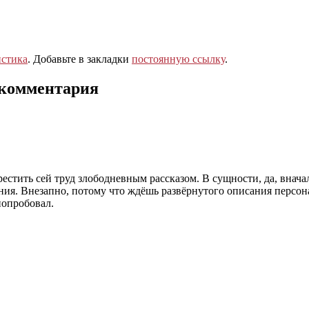
стика
. Добавьте в закладки
постоянную ссылку
.
 комментария
естить сей труд злободневным рассказом. В сущности, да, внача
ия. Внезапно, потому что ждёшь развёрнутого описания персон
попробовал.