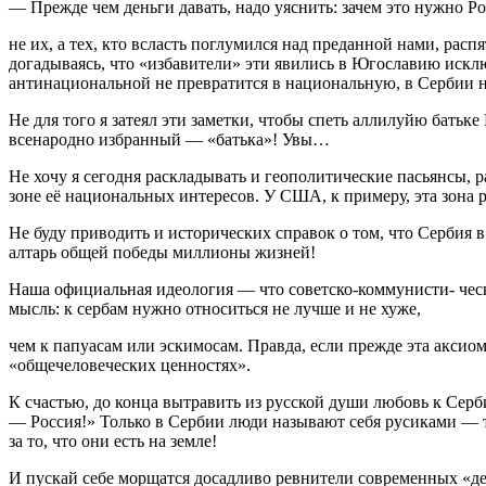
— Прежде чем деньги давать, надо уяснить: зачем это нужно Р
не их, а тех, кто всласть поглумился над преданной нами, рас
догадываясь, что «избавители» эти явились в Югославию исключ
антинациональной не превратится в национальную, в Сербии н
Не для того я затеял эти заметки, чтобы спеть аллилуйю бат
всенародно избранный — «батька»! Увы…
Не хочу я сегодня раскладывать и геополитические пасьянсы, 
зоне её национальных интересов. У США, к примеру, эта зона 
Не буду приводить и исторических справок о том, что Сербия
алтарь общей победы миллионы жизней!
Наша официальная идеология — что советско-коммунисти- ческа
мысль: к сербам нужно относиться не лучше и не хуже,
чем к папуасам или эскимосам. Правда, если прежде эта аксио
«общечеловеческих ценностях».
К счастью, до конца вытравить из русской души любовь к Серби
— Россия!» Только в Сербии люди называют себя русиками — т
за то, что они есть на земле!
И пускай себе морщатся досадливо ревнители современных «де