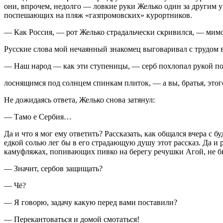
они, впрочем, недолго — ловкие руки Желько один за другим у
поспешающих на пляж «газпромовских» курортников.
— Как Россия, — рот Желько страдальчески скривился, — мим
Русские слова мой нечаянный знакомец выговаривал с трудом в
— Наш народ — как эти ступеницы, — серб похлопал рукой п
лоснящимся под солнцем спинкам плиток, — а вы, братья, этог
Не дожидаясь ответа, Желько снова затянул:
— Тамо е Сербия…
Да и что я мог ему ответить? Рассказать, как общался вчера с
едкой солью лег бы в его страдающую душу этот рассказ. Да и 
камуфляжах, попивающих пивко на берегу речушки Агой, не бы
— Значит, сербов защищать?
— Чё?
— Я говорю, задачу какую перед вами поставили?
— Перекантоваться и домой смотаться!