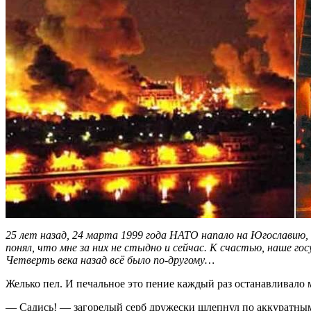
25 лет назад, 24 марта 1999 года НАТО напало на Югославию, 
понял, что мне за них не стыдно и сейчас. К счастью, наше г
Четверть века назад всё было по-другому…
Желько пел. И печальное это пение каждый раз останавливало 
— Садись! — загорелый серб дружески шлепнул по аккуратным 