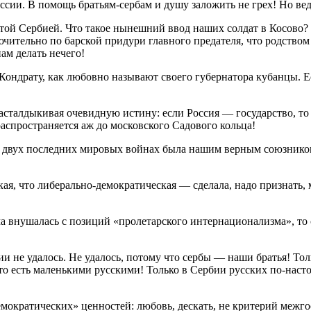
оссии. В помощь братьям-сербам и душу заложить не грех! Но ве
пятой Сербией. Что такое нынешний ввод наших солдат в Косово?
ительно по барской придури главного предателя, что родством з
ам делать нечего!
ьке Кондрату, как любовно называют своего губернатора кубанц
расталдыкивая очевидную истину: если Россия — государство, то
распространяется аж до московского Садового кольца!
 в двух последних мировых войнах была нашим верным союзником
я, что либерально-демократическая — сделала, надо признать, 
ма внушалась с позиций «пролетарского интернационализма», то
и не удалось. Не удалось, потому что сербы — наши братья! Толь
о есть маленькими русскими! Только в Сербии русских по-настоя
мократических» ценностей: любовь, дескать, не критерий межг