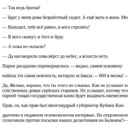
— Так ведь братья!
— Брат у меня дома безработный сидит. А ещё мать и жена. М
— Выходит, тебе всё равно, в кого стрелять?
— В кого скажут, в того и буду.
— А пока не сказали?
— Да наговорили семь вёрст до небес, а ясности нету.
Парни досадливо переморщились — видно, самим оскомину
набила эта самая неясность, которую за баксы — 800 в месяц! 
Да, Желько, хорошо, что ты этого не слышал. Как не услыша
собственных домах сербских стариков. Не услышат, потому что
парней тощая государственная казна будет выдавать ежемесячно
Прав, ох, как прав был многомудрый губернатор Кубани Кон-
дратенко в недавнем телевизионном интервью. На откровенное 
голосовали против посылки наших десантников на Балканы?» 