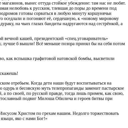
 магазинов, вынес оттуда стойкое убеждение: там нас не любят.
мая нелюбовь к русским, тлевшая до поры до времени под
эродромов готовы сорваться в любую минуту коршунячьи
кто оседлали и погоняют её, сердешную, к «новому мировому
раку, на чьих глазах бандиты надругаются над сестрёнкой, а
ной вечной кашей, президентский «спец.уговариватель»
гу, лучше б вышли! Всё меныше позора принял бы на себя потом
во, как вспышка графитовой натовской бомбы, высветили
 скажешь!
ским отребьем. Когда дети наши будут воспитываться на
ю одурь и бесовскую муть телепропаганды заменит пастырское
а по своей, по русской правде, тогда лишь примем, как свою,
остославный подвиг Милоша Обилича и героев битвы при
 Иисусом Христом по грехам нашим. Недолго торжествовать
языци, яко с нами Бог!»