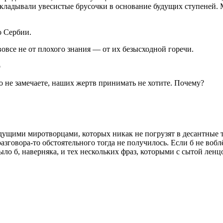
кладывали увесистые брусочки в основание будущих ступеней. М
о Сербии.
овсе не от плохого знания — от их безысходной горечи.
о
о не замечаете, наших жертв принимать не хотите. Почему?
 будущими миротворцами, которых никак не погрузят в десантные
разговора-то обстоятельного тогда не получилось. Если б не воб
ло б, наверняка, и тех нескольких фраз, которыми с сытой лен