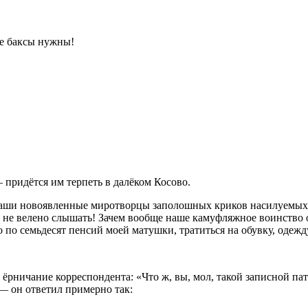
не баксы нужны!
— придётся им терпеть в далёком Косово.
т наши новоявленные миротворцы заполошных криков насилуемых
 не велено слышать! Зачем вообще наше камуфляжное воинство о
 по семьдесят пенсий моей матушки, тратиться на обувку, одежд
ёрничание корреспондента: «Что ж, вы, мол, такой записной па
— он ответил примерно так: