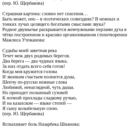
(пер. Ю. Щербакова)
Страшная картина: словно нет спасения…
Быть может, оно – в поэтических созвездиях? В нежных и
тонких лучах целящего богатыми смыслами звука?
Родное двуязычье раскрывается жемчужными перлами духа в
чётко построенном и красиво организованном стихотворении
Мажлиса Утежанова:
Судьбы моей заветная река
Течет меж двух родимых берегов.
Два берега — два чудных языка,
За них отдать всего себя готов!
Когда моя кружится голова
И звонким счастьем полнится душа,
Шепчу по-русски нежные слова
Любимой, ненаглядной, чуть дыша.
Но припадет полынный суховей
К ночной прохлады сладкому ручью,
И на казахском — языке степей —
Я сыну колыбельную спою.
(пер. Ю. Щербакова)
Вспыхивает боль Назарбека Шнанова: