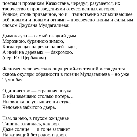
поэтам и прозаикам Казахстана, чередуя, разумеется, их
творчество с произведениями отечественных авторов.
Родное, столь привычное, но и – таинственно вспыхивающее
всё новыми и новыми огнями – просвечено тихим и сильным
словом Джубана Мулдагалиева:
Дымок аула — самый сладкий дым
Морозною, буранною зимою,
Когда трещат на речке нашей льды,
А иней на деревьях — бахромою.
(пер. Ю. Щербакова)
Феномен человеческих ощущений-состояний исследуется
сквозь окуляры образности в поэзии Мулдагалиева – но уже
Туманбая:
Одиночество — страшная штука.
В нём замешано столько потерь…
Ни звонка не услышит, ни стука
Человека забытого дверь.
Там, за нею, в глухом ожиданье
Тишина затаилась, как вор.
Даже солнце — и то не заглянет
На живущий без радости двор.