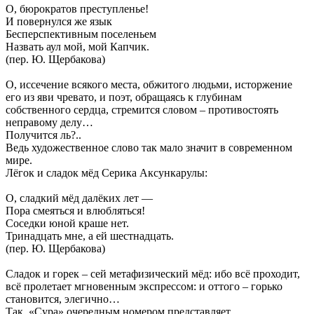
О, бюрократов преступленье!
И повернулся же язык
Бесперспективным поселеньем
Назвать аул мой, мой Капчик.
(пер. Ю. Щербакова)
О, иссечение всякого места, обжитого людьми, исторжение
его из яви чревато, и поэт, обращаясь к глубинам
собственного сердца, стремится словом – противостоять
неправому делу…
Получится ль?..
Ведь художественное слово так мало значит в современном
мире.
Лёгок и сладок мёд Серика Аксункарулы:
О, сладкий мёд далёких лет —
Пора смеяться и влюбляться!
Соседки юной краше нет.
Тринадцать мне, а ей шестнадцать.
(пер. Ю. Щербакова)
Сладок и горек – сей метафизический мёд: ибо всё проходит,
всё пролетает мгновенным экспрессом: и оттого – горько
становится, элегично…
Так, «Сура» очередным номером представляет