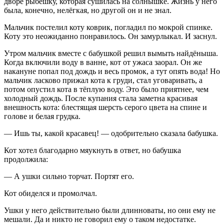
дворе рыбёшку, которая сушилась на солнышке. Жизнь у него
была, конечно, нелёгкая, но другой он и не знал.
Мальчик постелил коту коврик, погладил по мокрой спинке.
Коту это неожиданно понравилось. Он замурлыкал. И заснул.
Утром мальчик вместе с бабушкой решил вымыть найдёныша.
Когда включили воду в ванне, кот от ужаса заорал. Он же
накануне попал под дождь и весь промок, а тут опять вода! Но
мальчик ласково прижал кота к груди, стал уговаривать, а
потом опустил кота в тёплую воду. Это было приятнее, чем
холодный дождь. После купания стала заметна красивая
внешность кота: блестящая шерсть серого цвета на спине и
голове и белая грудка.
— Ишь ты, какой красавец! — одобрительно сказала бабушка.
Кот хотел благодарно мяукнуть в ответ, но бабушка
продолжила:
— А ушки сильно торчат. Портят его.
Кот обиделся и промолчал.
Ушки у него действительно были длинноваты, но они ему не
мешали. Да и никто не говорил ему о таком недостатке.