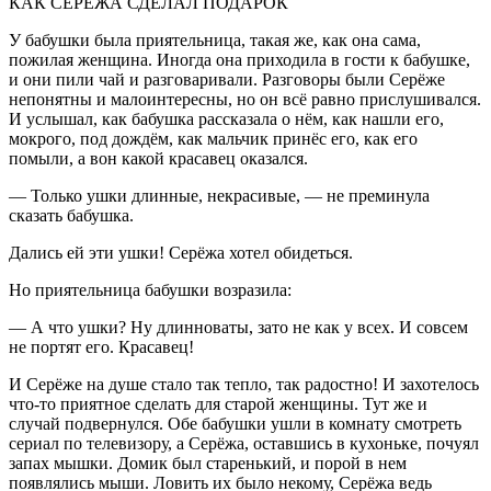
КАК СЕРЁЖА СДЕЛАЛ ПОДАРОК
У бабушки была приятельница, такая же, как она сама,
пожилая женщина. Иногда она приходила в гости к бабушке,
и они пили чай и разговаривали. Разговоры были Серёже
непонятны и малоинтересны, но он всё равно прислушивался.
И услышал, как бабушка рассказала о нём, как нашли его,
мокрого, под дождём, как мальчик принёс его, как его
помыли, а вон какой красавец оказался.
— Только ушки длинные, некрасивые, — не преминула
сказать бабушка.
Дались ей эти ушки! Серёжа хотел обидеться.
Но приятельница бабушки возразила:
— А что ушки? Ну длинноваты, зато не как у всех. И совсем
не портят его. Красавец!
И Серёже на душе стало так тепло, так радостно! И захотелось
что-то приятное сделать для старой женщины. Тут же и
случай подвернулся. Обе бабушки ушли в комнату смотреть
сериал по телевизору, а Серёжа, оставшись в кухоньке, почуял
запах мышки. Домик был старенький, и порой в нем
появлялись мыши. Ловить их было некому, Серёжа ведь