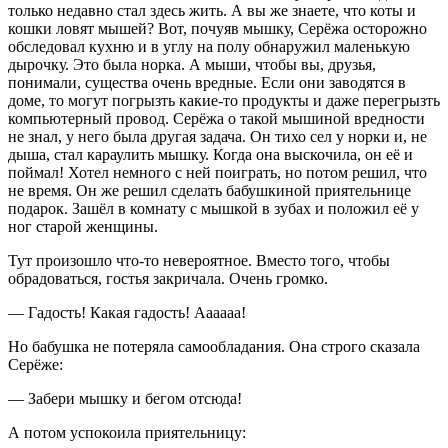
только недавно стал здесь жить. А вы же знаете, что коты и
кошки ловят мышей? Вот, почуяв мышку, Серёжа осторожно
обследовал кухню и в углу на полу обнаружил маленькую
дырочку. Это была норка. А мыши, чтобы вы, друзья,
понимали, существа очень вредные. Если они заводятся в
доме, то могут погрызть какие-то продукты и даже перегрызть
компьютерный провод. Серёжа о такой мышиной вредности
не знал, у него была другая задача. Он тихо сел у норки и, не
дыша, стал караулить мышку. Когда она выскочила, он её и
поймал! Хотел немного с ней поиграть, но потом решил, что
не время. Он же решил сделать бабушкиной приятельнице
подарок. Зашёл в комнату с мышкой в зубах и положил её у
ног старой женщины.
Тут произошло что-то невероятное. Вместо того, чтобы
обрадоваться, гостья закричала. Очень громко.
— Гадость! Какая гадость! Аааааа!
Но бабушка не потеряла самообладания. Она строго сказала
Серёже:
— Забери мышку и бегом отсюда!
А потом успокоила приятельницу: