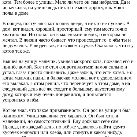
кота. Тем более с улицы. Мало ли чего он там набрался. Да и
испачкался, на улице ведь никто не моет дорогу, как моют
полы в доме.
В общем, постучался кот в одну дверь, а никто не пускает. А
дом, кот видел, хороший, просторный, ему там места точно
хватило бы. Но попал он в маленький домик, о котором не
мечтал. В жизни часто бывает, что происходит то, о чём ты и
не думаешь. У людей так, во всяком случае. Оказалось, что и у
котов так же.
Вышел на улицу мальчик, увидел мокрого кота, пожалел его и
принёс домой. Кот не стал сопротивляться: намок сильно и
устал, глаза просто слипались. Даже забыл, что есть хотел. Но
когда мальчик налил в блюдечко молока, кот с удовольствием
его вылакал. Потом решил, что переночует в этом доме, а на
следующий день всё же сходит к большому двухэтажному
дому, который ему очень понравился, и попытается
устроиться в нём.
Кот не знал, что такое привязанность. Он рос на улице и был
одиноким. Улица закалила его характер. Он был хоть и
маленький, но самостоятельный. Еду добывал себе сам.
Правда, не каждый день, но всё же удавалось найти где-то
кусочек колбаски или хлеба, или стянуть в каком-нибудь