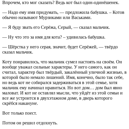
Впрочем, кто мог сказать? Ведь кот был один-одинёшенек.
— Надо ему имя придумать, — предложила бабушка. – Котов
обычно называют Мурзиками или Васьками.
— Я буду звать его Серёжа, Серый, — сказал мальчик.
— Ну что это за имя для кота? – удивилась бабушка.
— Шёрстка у него серая, значит, будет Серёжей, — твёрдо
сказал мальчик.
Коту понравилось, что мальчик сумел настоять на своём. Он
вообще уважал сильные характеры. У него самого, как он
считал, характер был твёрдый, закалённый уличной жизнью, в
которой было немало лишений. Имя, конечно, было так себе,
но ведь кот не собирался задерживаться в этой семье, хотя
мальчик ему начинал нравиться. Но вот дом… дом был явно
маловат. И кот не оставлял мысли, что уйдёт из этой семьи и
все же устроится в двухэтажном доме, в дверь которого
скрёбся накануне.
Вот только поест.
Потом он решил отдохнуть.