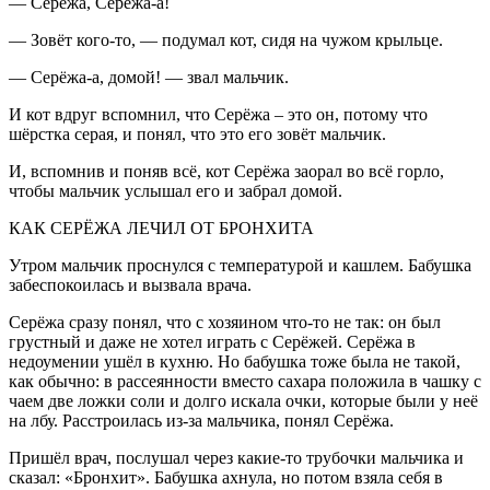
— Серёжа, Серёжа-а!
— Зовёт кого-то, — подумал кот, сидя на чужом крыльце.
— Серёжа-а, домой! — звал мальчик.
И кот вдруг вспомнил, что Серёжа – это он, потому что
шёрстка серая, и понял, что это его зовёт мальчик.
И, вспомнив и поняв всё, кот Серёжа заорал во всё горло,
чтобы мальчик услышал его и забрал домой.
КАК СЕРЁЖА ЛЕЧИЛ ОТ БРОНХИТА
Утром мальчик проснулся с температурой и кашлем. Бабушка
забеспокоилась и вызвала врача.
Серёжа сразу понял, что с хозяином что-то не так: он был
грустный и даже не хотел играть с Серёжей. Серёжа в
недоумении ушёл в кухню. Но бабушка тоже была не такой,
как обычно: в рассеянности вместо сахара положила в чашку с
чаем две ложки соли и долго искала очки, которые были у неё
на лбу. Расстроилась из-за мальчика, понял Серёжа.
Пришёл врач, послушал через какие-то трубочки мальчика и
сказал: «Бронхит». Бабушка ахнула, но потом взяла себя в