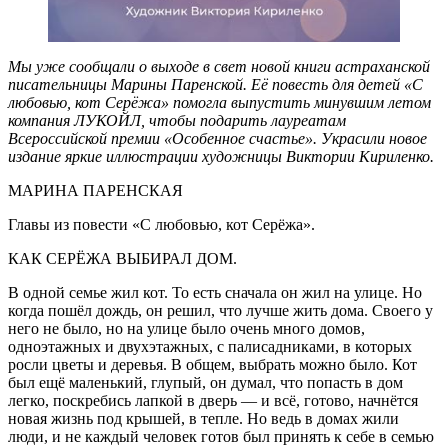
Мы уже сообщали о выходе в свет новой книги астраханской
писательницы Марины Паренской. Её повесть для детей «С
любовью, кот Серёжа» помогла выпустить минувшим летом
компания ЛУКОЙЛ, чтобы подарить лауреатам
Всероссийской премии «Особенное счастье». Украсили новое
издание яркие иллюстрации художницы Виктории Кириленко.
МАРИНА ПАРЕНСКАЯ
Главы из повести «С любовью, кот Серёжа».
КАК СЕРЁЖА ВЫБИРАЛ ДОМ.
В одной семье жил кот. То есть сначала он жил на улице. Но
когда пошёл дождь, он решил, что лучше жить дома. Своего у
него не было, но на улице было очень много домов,
одноэтажных и двухэтажных, с палисадниками, в которых
росли цветы и деревья. В общем, выбрать можно было. Кот
был ещё маленький, глупый, он думал, что попасть в дом
легко, поскребись лапкой в дверь — и всё, готово, начнётся
новая жизнь под крышей, в тепле. Но ведь в домах жили
люди, и не каждый человек готов был принять к себе в семью