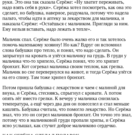
руки. Это она так сказала Серёже: «Ну хватит переживать,
надо взять себя в руки». Серёжа хотел посмотреть, как она это
сделает, но бабушка, наверное, раздумала, потому что надела
пальто, чтобы идти в аптеку за лекарством для мальчика, и
наказала Серёже: «Остаёшься с мальчиком. Пригляди за ним.
Ему нельзя вставать, надо лежать в тепле».
Мальчик спал. Серёже было очень жалко его и так хотелось
помочь маленькому хозяину! Но как? Вдруг он вспомнил
слова бабушки про тепло, и понял, что надо сделать. Он
запрыгнул на кровать и улёгся мальчику на грудь. В груди у
мальчика что-то хрипело, Серёжа понял, что это хрипит
бронхит. Кот согревал мальчика своим теплом, как грелка.
Мальчик во сне перевернулся на живот, и тогда Серёжа улёгся
на его спину. Там тоже хрипел бронхит.
Потом пришла бабушка с лекарством и чаем с малиной для
внука, и Серёжа, стесняясь, спрыгнул с кровати. А потом
опять лёг вместо грелки. К вечеру у мальчика снизилась
температура, а ещё через два дня он повеселел и стал меньше
кашлять. Бабушка считала, что помогло лекарство. Но Серёжа
знал, что это он согрел мальчиков бронхит. Он точно это знал,
потому что в мальчиковой груди пропали хрипы, и Серёжа
ясно услышал, как стучит доброе мальчиково сердечко.