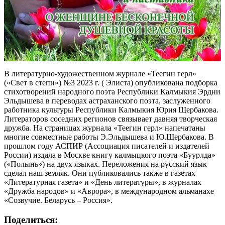
В литературно-художественном журнале «Теегин герл»
(«Свет в степи») №3 2023 г. ( Элиста) опубликована подборка
стихотворений народного поэта Республики Калмыкия Эрдни
Эльдышева в переводах астраханского поэта, заслуженного
работника культуры Республики Калмыкия Юрия Щербакова.
Литераторов соседних регионов связывает давняя творческая
дружба. На страницах журнала «Теегин герл» напечатаны
многие совместные работы Э.Эльдышева и Ю.Щербакова. В
прошлом году АСПИР (Ассоциация писателей и издателей
России) издала в Москве книгу калмыцкого поэта «Буурлда»
(«Полынь») на двух языках. Переложения на русский язык
сделал наш земляк. Они публиковались также в газетах
«Литературная газета» и «День литературы», в журналах
«Дружба народов» и «Аврора», в международном альманахе
«Созвучие. Беларусь – Россия».
Поделиться: