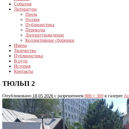
События
Литература
Проза
Поэзия
Публицистика
Переводы
Литературоведение
Коллективные сборники
Имена
Творчество
Публицистика
В пути
История
Контакты
ТЮЛЬП 2
Опубликовано
18.05.2026
с разрешением
800 × 369
в галерее
Ан