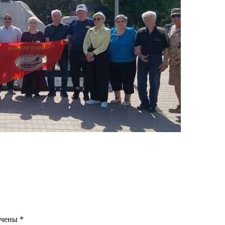
ечены
*