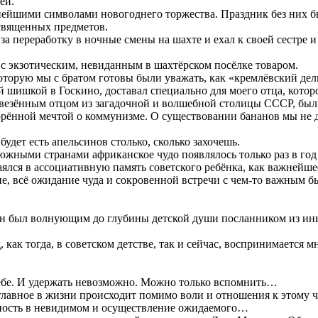
ей.
шими символами новогоднего торжества. Праздник без них был
священных предметов.
а переработку в ночные смены на шахте и ехал к своей сестре и
с экзотическим, невиданным в шахтёрском посёлке товаром.
которую мы с братом готовы были уважать, как «кремлёвский де
й шишкой в Госкино, доставал специально для моего отца, котор
ривезённым отцом из загадочной и волшебной столицы СССР, бы
ённой мечтой о коммунизме. О существовании бананов мы не дог
удет есть апельсинов столько, сколько захочешь.
жными странами африканское чудо появлялось только раз в год 
ялся в ассоциативную память советского ребёнка, как важнейше
ение, всё ожидание чуда и сокровенной встречи с чем-то важны
н был волнующим до глубины детской души посланником из ины
д, как тогда, в советском детстве, так и сейчас, воспринимаетс
себе. И удержать невозможно. Можно только вспомнить…
лавное в жизни происходит помимо воли и отношения к этому ч
ренность в невидимом и осуществление ожидаемого…