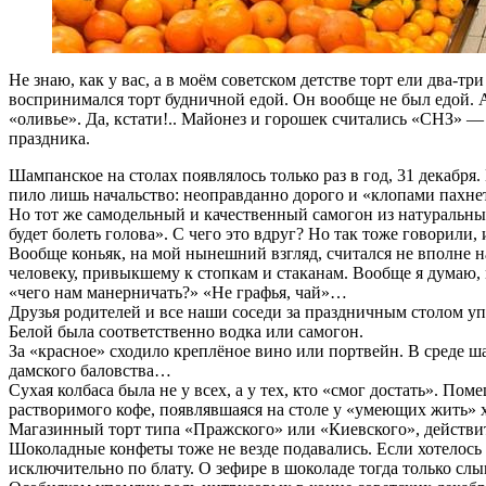
Не знаю, как у вас, а в моём советском детстве торт ели два-тр
воспринимался торт будничной едой. Он вообще не был едой. 
«оливье». Да, кстати!.. Майонез и горошек считались «СНЗ» 
праздника.
Шампанское на столах появлялось только раз в год, 31 декабря.
пило лишь начальство: неоправданно дорого и «клопами пахн
Но тот же самодельный и качественный самогон из натуральных
будет болеть голова». С чего это вдруг? Но так тоже говорили,
Вообще коньяк, на мой нынешний взгляд, считался не вполне н
человеку, привыкшему к стопкам и стаканам. Вообще я думаю, 
«чего нам манерничать?» «Не графья, чай»…
Друзья родителей и все наши соседи за праздничным столом уп
Белой была соответственно водка или самогон.
За «красное» сходило креплёное вино или портвейн. В среде ша
дамского баловства…
Сухая колбаса была не у всех, а у тех, кто «смог достать». По
растворимого кофе, появлявшаяся на столе у «умеющих жить» хо
Магазинный торт типа «Пражского» или «Киевского», действи
Шоколадные конфеты тоже не везде подавались. Если хотелось 
исключительно по блату. О зефире в шоколаде тогда только слы