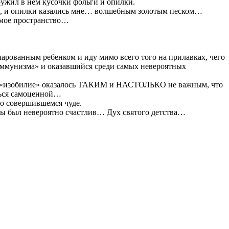
ужил в нём кусочки фольги и опилки.
льга, и опилки казались мне… волшебным золотым песком…
димое пространство…
чарованным ребенком и иду мимо всего того на прилавках, чего
коммунизма» и оказавшийся среди самых невероятных
 всё «изобилие» оказалось ТАКИМ и НАСТОЛЬКО не важным, что
аться самоценной…
 о совершившемся чуде.
а ты был невероятно счастлив… Дух святого детства…