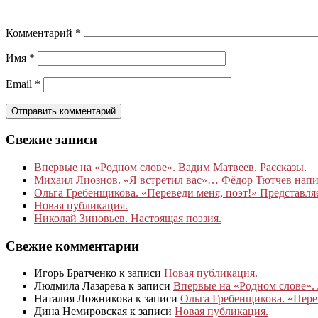
Комментарий
*
Имя
*
Email
*
Свежие записи
Впервые на «Родном слове». Вадим Матвеев. Рассказы.
Михаил Лиознов. «Я встретил вас»… Фёдор Тютчев написа
Ольга Гребенщикова. «Переведи меня, поэт!» Представля
Новая публикация.
Николай Зиновьев. Настоящая поэзия.
Свежие комментарии
Игорь Братченко
к записи
Новая публикация.
Людмила Лазарева
к записи
Впервые на «Родном слове».
Наталия Ложникова
к записи
Ольга Гребенщикова. «Пере
Дина Немировская
к записи
Новая публикация.