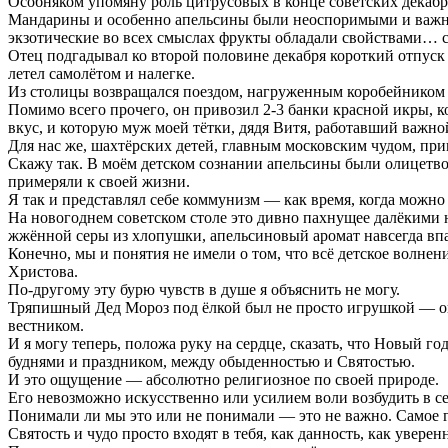
Особняком упомяну роль цитрусовых в конце советских декабр
Мандарины и особенно апельсины были неоспоримыми и важней
экзотические во всех смыслах фрукты обладали свойствами… 
Отец подгадывал ко второй половине декабря короткий отпуск з
летел самолётом и налегке.
Из столицы возвращался поездом, нагруженным коробейником 
Помимо всего прочего, он привозил 2-3 банки красной икры, 
вкус, и которую муж моей тётки, дядя Витя, работавший важно
Для нас же, шахтёрских детей, главным московским чудом, п
Скажу так. В моём детском сознании апельсины были олицетвор
примеряли к своей жизни.
Я так и представлял себе коммунизм — как время, когда можно б
На новогоднем советском столе это дивно пахнущее далёкими ю
жжённой серы из хлопушки, апельсиновый аромат навсегда впа
Конечно, мы и понятия не имели о том, что всё детское волн
Христова.
По-другому эту бурю чувств в душе я объяснить не могу.
Тряпишный Дед Мороз под ёлкой был не просто игрушкой — о
вестником.
И я могу теперь, положа руку на сердце, сказать, что Новый го
буднями и праздником, между обыденностью и Святостью.
И это ощущение — абсолютно религиозное по своей природе.
Его невозможно искусственно или усилием воли возбудить в 
Понимали ли мы это или не понимали — это не важно. Самое г
Святость и чудо просто входят в тебя, как данность, как уве