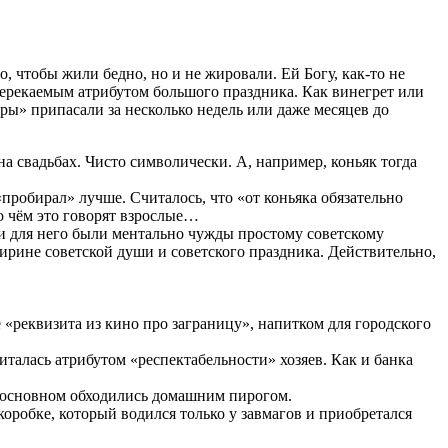
то, чтобы жили бедно, но и не жировали. Ей Богу, как-то не
ререкаемым атрибутом большого праздника. Как винегрет или
ры» припасали за несколько недель или даже месяцев до
на свадьбах. Чисто символически. А, например, коньяк тогда
пробирал» лучше. Считалось, что «от коньяка обязательно
 о чём это говорят взрослые…
ки для него были ментально чужды простому советскому
ирине советской души и советского праздника. Действительно,
 «реквизита из кино про заграницу», напитком для городского
считалась атрибутом «респектабельности» хозяев. Как и банка
В основном обходились домашним пирогом.
коробке, который водился только у завмагов и приобретался