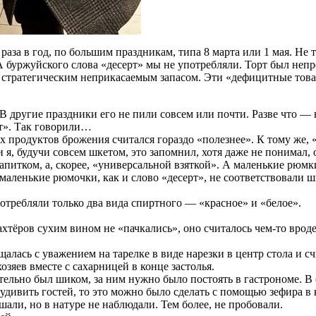
и раза в год, по большим праздникам, типа 8 марта или 1 мая. Не 
А буржуйского слова «десерт» мы не употребляли. Торт был неп
— стратегическим неприкасаемым запасом. Эти «дефицитные това
 В другие праздники его не пили совсем или почти. Разве что — 
ет». Так говорили…
 продуктов брожения считался гораздо «полезнее». К тому же, «
 и я, будучи совсем шкетом, это запомнил, хотя даже не понимал,
апитком, а, скорее, «универсальной взяткой». А маленькие рюм
маленькие рюмочки, как и слово «десерт», не соответствовали ш
отребляли только два вида спиртного — «красное» и «белое».
хтёров сухим вином не «пачкались», оно считалось чем-то вроде
мещалась с уважением на тарелке в виде нарезки в центр стола и 
зяев вместе с сахарницей в конце застолья.
тельно был шиком, за ним нужно было постоять в гастрономе. 
удивить гостей, то это можно было сделать с помощью зефира в 
шали, но в натуре не наблюдали. Тем более, не пробовали.