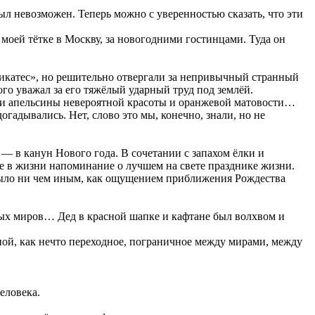
 невозможен. Теперь можно с уверенностью сказать, что эти
 моей тётке в Москву, за новогодними гостинцами. Туда он
ликатес», но решительно отвергали за непривычный странный
ого уважал за его тяжёлый ударный труд под землёй.
ли апельсины невероятной красоты и оранжевой матовости…
адывались. Нет, слово это мы, конечно, знали, но не
— в канун Нового года. В сочетании с запахом ёлки и
е в жизни напоминание о лучшем на свете празднике жизни.
м было ни чем иным, как ощущением приближения Рождества
х миров… Дед в красной шапке и кафтане был волхвом и
я мной, как нечто переходное, пограничное между мирами, между
еловека.