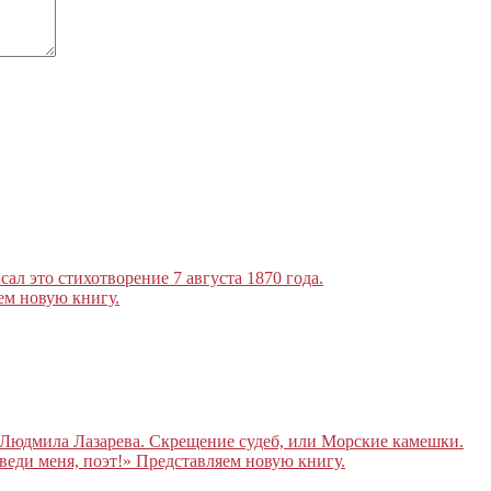
л это стихотворение 7 августа 1870 года.
ем новую книгу.
 Людмила Лазарева. Скрещение судеб, или Морские камешки.
веди меня, поэт!» Представляем новую книгу.