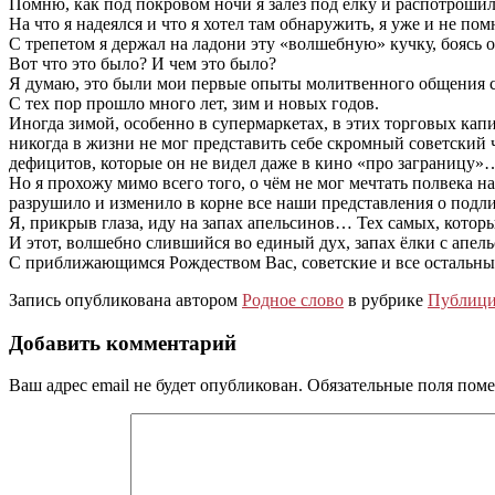
Помню, как под покровом ночи я залез под ёлку и распотроши
На что я надеялся и что я хотел там обнаружить, я уже и не 
С трепетом я держал на ладони эту «волшебную» кучку, боясь
Вот что это было? И чем это было?
Я думаю, это были мои первые опыты молитвенного общения
С тех пор прошло много лет, зим и новых годов.
Иногда зимой, особенно в супермаркетах, в этих торговых кап
никогда в жизни не мог представить себе скромный советский
дефицитов, которые он не видел даже в кино «про заграницу»
Но я прохожу мимо всего того, о чём не мог мечтать полвека
разрушило и изменило в корне все наши представления о подл
Я, прикрыв глаза, иду на запах апельсинов… Тех самых, котор
И этот, волшебно слившийся во единый дух, запах ёлки с апел
С приближающимся Рождеством Вас, советские и все остальны
Запись опубликована автором
Родное слово
в рубрике
Публици
Добавить комментарий
Ваш адрес email не будет опубликован.
Обязательные поля пом