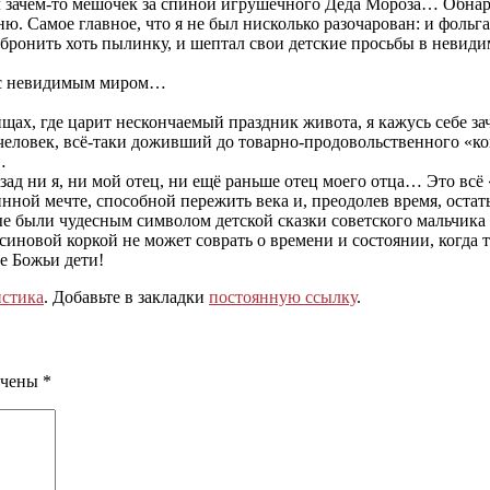
л зачем-то мешочек за спиной игрушечного Деда Мороза… Обнар
помню. Самое главное, что я не был нисколько разочарован: и фо
 обронить хоть пылинку, и шептал свои детские просьбы в неви
 с невидимым миром…
ищах, где царит нескончаемый праздник живота, я кажусь себе за
 человек, всё-таки доживший до товарно-продовольственного «
…
 назад ни я, ни мой отец, ни ещё раньше отец моего отца… Это
инной мечте, способной пережить века и, преодолев время, ост
ые были чудесным символом детской сказки советского мальчика
ьсиновой коркой не может соврать о времени и состоянии, когд
е Божьи дети!
стика
. Добавьте в закладки
постоянную ссылку
.
ечены
*