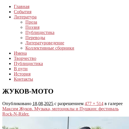
Главная
События
Литература
Проза
Поэзия
Публицистика
Переводы
Литературоведение
Коллективные сборники
Имена
Творчество
Публицистика
В пути
История
Контакты
ЖУКОВ-МОТО
Опубликовано
18.08.2025
с разрешением
477 × 514
в галерее
Максим Жуков. Музыка, мотоциклы и Пушкин: фестиваль
Rock-N-Rider.