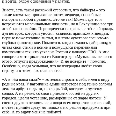
и всегда, рядом с хозяевами у палаток.
Знаете, есть такой расхожий стереотип, что байкеры – это
такие косматые, пропахшие потом медведи, способные
испортить любой праздник. Это не так! Может, где-то и
встречаются маргинальные личности, но в Баклушино все три
дня было спокойно. Периодически накрапывал тёплый дождь,
дул ветерок, который уносил, казалось, прямиком к звёздам,
первые пожелтевшие листья, и в этом чувствовалось что-то
глубоко философское. Помнится, когда началось файер-шоу, я
читал свои стихи о войне и возмущался перепевками
композиций тех, кто уехал из России с началом СВО. А мне
говорили мотоциклисты из Волгограда: «Музыка выше всего
этого, отпусти предубеждения». И не поверите – помогло.
Особенно, когда услышал, что волгоградцы любят свою
страну, и в этом – их главная сила.
«А в чём наша сила?» − хотелось спросить себя, имея в виду
родные края. У вагончика администратора под тенью соломы
лежали арбузы и дыни, пахло рыбой, костром и чуточку
солью. А на речке, со слов приезжих гостей из других
городов, цвели уставшие, разморённые от жары лотосы. У
сцены дружно отплясывали люди всех возрастов и сословий,
и ответ пришёл сразу, но только я его решил придержать при
себе. А то вдруг меня не поймут!