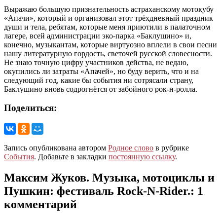
Выражаю большую признательность астраханскому мотокубу
«Апачи», который и организовал этот трёхдневный праздник
души и тела, ребятам, которые меня приютили в палаточном
лагере, всей администрации эко-парка «Баклушино» и,
конечно, музыкантам, которые виртуозно вплели в свои песни
нашу литературную гордость, светочей русской словесности.
Не знаю точную цифру участников действа, не ведаю,
окупились ли затраты «Апачей», но буду верить, что и на
следующий год, какие бы события ни сотрясали страну,
Баклушино вновь содрогнётся от забойного рок-н-ролла.
Поделиться:
Запись опубликована автором
Родное слово
в рубрике
События
. Добавьте в закладки
постоянную ссылку
.
Максим Жуков. Музыка, мотоциклы и
Пушкин: фестиваль Rock-N-Rider.
: 1
комментарий