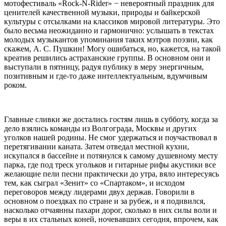
мотофестиваль «Rock-N-Rider» − невероятный праздник для
ценителей качественной музыки, природы и байкерской
культуры с отсылками на классиков мировой литературы. Это
было весьма неожиданно и гармонично: услышать в текстах
молодых музыкантов упоминания таких мэтров поэзии, как
скажем, А. С. Пушкин! Могу ошибаться, но, кажется, на такой
креатив решились астраханские группы. В основном они и
выступали в пятницу, радуя публику в меру энергичным,
позитивным и где-то даже интеллектуальным, вдумчивым
роком.
Главные сливки же достались гостям лишь в субботу, когда за
дело взялись команды из Волгограда, Москвы и других
уголков нашей родины. Не смог удержаться и поучаствовал в
перетягивании каната. Затем отведал местной кухни,
искупался в бассейне и потянулся к самому душевному месту
парка, где под треск угольков и гитарные рифы акустики все
желающие пели песни практически до утра, вяло интересуясь
тем, как сыграл «Зенит» со «Спартаком», и исходом
переговоров между лидерами двух держав. Говорили в
основном о поездках по стране и за рубеж, и я подивился,
насколько отчаянны пахари дорог, сколько в них силы воли и
веры в их стальных коней, ночевавших сегодня, впрочем, как