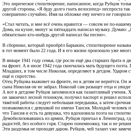
Это лирическое стихотворение, написанное, когда Рубцов тольк
другой стороны, «Я буду долго гнать велосипед» неспроста та
совершенно случайно. Имя на обложке ему ничего не говорило
«Стал читать, и мне всё очень нравится — совсем не по-нашему
Дома, на кухне, минут за пятнадцать написал музыку. Думаю: „Н
обязательно кто-нибудь другой написал бы песню».
В сборнике, который приобрёл Барыкин, стихотворение называл
в тот момент было 22 года. И в его жизни произошло уже мног
В январе 1941 году семья, где росли ещё два старших брата и 
на фронт. А в июле 1942 года скончалась мать будущего поэта
Младших, в том числе Николая, определяют в детдом. Ударом ст
ещё и сиротство.
Отец Рубцова выживет на фронте, но к детям не вернётся. Он же
сына Николая он не забрал. Николай сам разыщет отца и увидит 
А вот в детдоме Рубцов запомнился как талантливый ученик. 
он закончил лесной техникум, получил паспорт и решил исполн
тяжёлой работы следует небольшая передышка, а затем срочная
познакомился с девушкой по имени Таисия. Молодой человек пыт
что Таисия и есть та девушка, что вдохновила поэта на стихотв
Демобилизовавшись из армии, Рубцов приехал в Ленинград, где
радостей, без особого горя. Старею понемножку, так и не решив
Эти раздумья не проходят даром. Рубцов, чей талант уже замеч