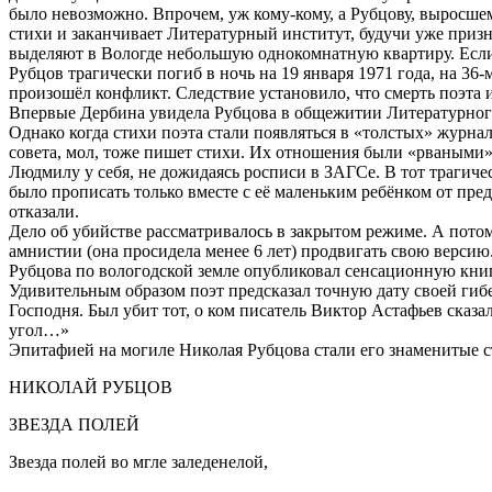
было невозможно. Впрочем, уж кому-кому, а Рубцову, выросше
стихи и заканчивает Литературный институт, будучи уже при
выделяют в Вологде небольшую однокомнатную квартиру. Если 
Рубцов трагически погиб в ночь на 19 января 1971 года, на 3
произошёл конфликт. Следствие установило, что смерть поэта 
Впервые Дербина увидела Рубцова в общежитии Литературного и
Однако когда стихи поэта стали появляться в «толстых» журна
совета, мол, тоже пишет стихи. Их отношения были «рваными»
Людмилу у себя, не дожидаясь росписи в ЗАГСе. В тот трагичес
было прописать только вместе с её маленьким ребёнком от пре
отказали.
Дело об убийстве рассматривалось в закрытом режиме. А потом
амнистии (она просидела менее 6 лет) продвигать свою версию
Рубцова по вологодской земле опубликовал сенсационную книгу
Удивительным образом поэт предсказал точную дату своей гибе
Господня. Был убит тот, о ком писатель Виктор Астафьев сказ
угол…»
Эпитафией на могиле Николая Рубцова стали его знаменитые ст
НИКОЛАЙ РУБЦОВ
ЗВЕЗДА ПОЛЕЙ
Звезда полей во мгле заледенелой,