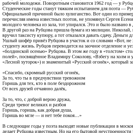
рабочей молодежи. Поворотным становится 1962 год — у Рубцо
Студенческие годы станут тяжким испытанием для поэта — Рубцо
Официальной причиной было хулиганство. Вот один из примеро
перечисляя имена известных поэтов, не упомянул Сергея Есен
молодого человека из зала, тот упирался. Это и было названо 
В другой раз на Рубцова пришла бумага из милиции. Николай, 
вручил таксисту купюру, а тот отказался давать сдачу. Деньги
Ушлый шофёр привёз Рубцова в участок и со словами «Вот, не х
студенту жизнь. Рубцов переводится на заочное отделение и у
«болдинской осенью» Рубцова. В этом же году в «толстом» ст
полей», посвящённое Владимиру Соколову, «Взбегу на холм и у
«Лесной хуторок») и знаменитый «Русский огонёк», который з
«Спасибо, скромный русский огонёк,
За то, что ты в предчувствии тревожном
Горишь для тех, кто в поле бездорожном
От всех друзей отчаянно далёк,
За то, что, с доброй верою дружа,
Среди тревог великих и разбоя
Горишь, горишь, как добрая душа,
Горишь во мгле — и нет тебе покоя…»
В следующие годы у поэта выходят новые публикации в моско
делает Рубцова известным. Но на его бытовой неустроенности 