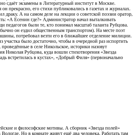
но сдаёт экзамены в Литературный институт в Москве.
 он прекрасно, его стихи публиковались в газетах и журналах.
драку. А на самом деле на лекции о советской поэзии оратор,
ать: «А Есенин где?» Администратор начал выталкивать
еди педагогов были те, кто понимал масштаб таланта Рубцова.
(обычно он ездил общественным транспортом). На месте поэт
 машины, потребовал везти его в ближайшее отделение милиции.
з участка было достаточно, чтобы в очередной раз испортить
, проведённые в селе Никольское, историки назовут
ия Николая Рубцова, куда вошли стихотворения «Звезда
адь встретилась в кустах», «Добрый Филя» (первоначально
ейские и философские мотивы. А сборник «Звезда полей»
Вологде. Но в комнате живут ещё два человека. Работать там