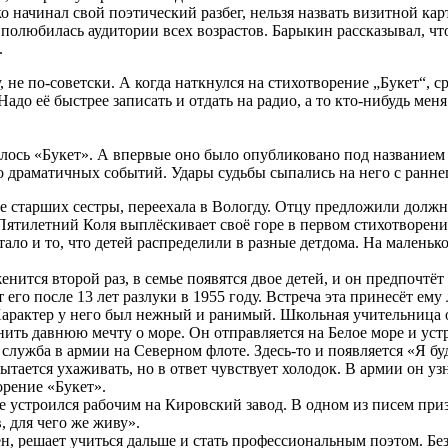
о начинал свой поэтический разбег, нельзя назвать визитной ка
к полюбилась аудитории всех возрастов. Барыкин рассказывал, 
.
, не по-советски. А когда наткнулся на стихотворение „Букет“,
адо её быстрее записать и отдать на радио, а то кто-нибудь мен
ось «Букет». А впервые оно было опубликовано под названием «
о драматичных событий. Удары судьбы сыпались на него с раннег
две старших сестры, переехала в Вологду. Отцу предложили должн
. Пятилетний Коля выплёскивает своё горе в первом стихотворен
ало и то, что детей распределили в разные детдома. На маленьк
нится второй раз, в семье появятся двое детей, и он предпочтёт
его после 13 лет разлуки в 1955 году. Встреча эта принесёт ему
Характер у него был нежный и ранимый. Школьная учительница 
ить давнюю мечту о море. Он отправляется на Белое море и уст
 служба в армии на Северном флоте. Здесь-то и появляется «Я б
ается ухаживать, но в ответ чувствует холодок. В армии он узн
орение «Букет».
 устроился рабочим на Кировский завод. В одном из писем призн
, для чего же живу».
ен, решает учиться дальше и стать профессиональным поэтом. Бе