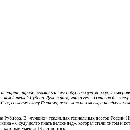
 истории, народе: сказать о ч
ё
м-нибудь могут многие, и соверш
, чем Николай Рубцов. Дело в том, что в его поэзии как бы гов
 был, согласно слову Есенина, поэт «от чего-то», а не «для чего
а Рубцова. В «лучших» традициях гениальных поэтов России Ни
кина «Я буду долго гнать велосипед», которая стали хитом и ко
 который умер за 14 лет до того.