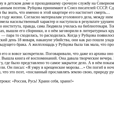
му в детском доме и проходившему срочную службу на Северном
знанным поэтом. Рубцова принимают в Союз писателей СССР. Сд
бы знать, что именно в этой квартире его настигнет смерть…
6-м году жизни. Согласно материалам уголовного дела, между н
имела насильственный характер и наступила в результате удушен
нститута, правда, сама Людмила училась на библиотекаря. Тогд
лах, вышли его сборники, и о нём заговорили в литературных кр
 — пара то сходилась, то расходилась. Когда у Рубцова появил
кий день 18 января, накануне убийства, они как раз пошли улад
дыдущего брака. А жилплощадь у Рубцова была так мала, что про
 его и вовсе засекретили. Поговаривали, что даже из архива он
. Вышла книга её воспоминаний. Она давала творческие вечера. 
, где было представлено то самое закрытое дело. А в нём показ
ли. Он писал: «Я умру в крещенские морозы…» Он погиб в ночь 
ал, что это поэт, «посланный прославлять землю свою, природу 
роки: «Россия, Русь! Храни себя, храни!»