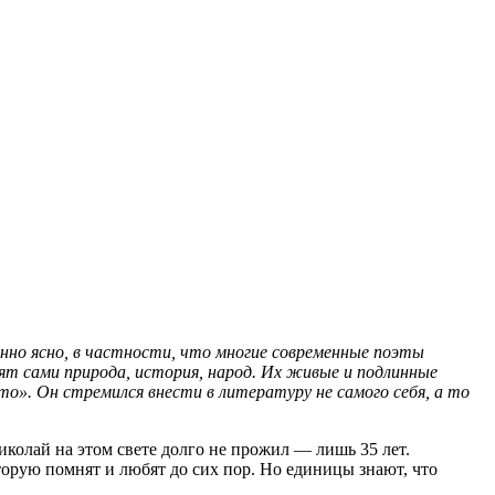
енно ясно, в частности, что многие современные поэты
орят сами природа, история, народ. Их живые и подлинные
-то». Он стремился внести в литературу не самого себя, а то
колай на этом свете долго не прожил — лишь 35 лет.
торую помнят и любят до сих пор. Но единицы знают, что