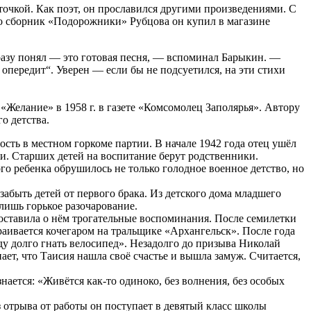
рточкой. Как поэт, он прославился другими произведениями. С
что сборник «Подорожники» Рубцова он купил в магазине
 сразу понял — это готовая песня, — вспоминал Барыкин. —
я опередит“. Уверен — если бы не подсуетился, на эти стихи
Желание» в 1958 г. в газете «Комсомолец Заполярья». Автору
о детства.
ость в местном горкоме партии. В начале 1942 года отец ушёл
ии. Старших детей на воспитание берут родственники.
ого ребенка обрушилось не только голодное военное детство, но
 забыть детей от первого брака. Из детского дома младшего
 лишь горькое разочарование.
оставила о нём трогательные воспоминания. После семилетки
раивается кочегаром на тральщике «Архангельск». После года
уду долго гнать велосипед». Незадолго до призыва Николай
ает, что Таисия нашла своё счастье и вышла замуж. Считается,
ается: «Живётся как-то одиноко, без волнения, без особых
з отрыва от работы он поступает в девятый класс школы