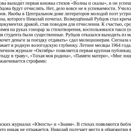
ва выходит первая книжка стихов «Волны и скалы», и он успеш
ва будут отчислять. Нет, дело вовсе не в успеваемости. Учился
в. Якобы в Центральном доме литераторов молодой поэт устроил 
ина, которого Николай почитал. Возмущённый Рубцов стал крич
в документах дракой, став поводом для отчисления. К счастью, ср
имея на руках гонорар за стихотворения, воспользовался такси 
 для студента были существенные. Рубцов отказался выходить из
очет деньги за поездку отдавать» сдал милиционерам. Сигнала и
езжает в родную вологодскую глубинку. Летние месяцы 1964 года
оличном журнале «Октябрь» появляется первая крупная публикац
паду в траву», «Тихая моя родина», «Памяти матери», «Мне лош
аканчивается строфами:
вских журналах «Юность» и «Знамя». В стихах появляются библ
это никак не отражается. Николай получает место в общежитии в 