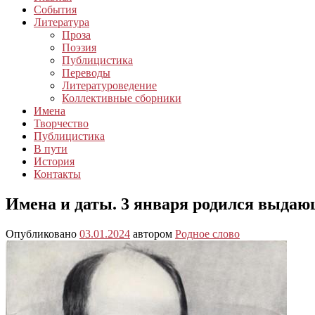
События
Литература
Проза
Поэзия
Публицистика
Переводы
Литературоведение
Коллективные сборники
Имена
Творчество
Публицистика
В пути
История
Контакты
Имена и даты. 3 января родился выдающ
Опубликовано
03.01.2024
автором
Родное слово