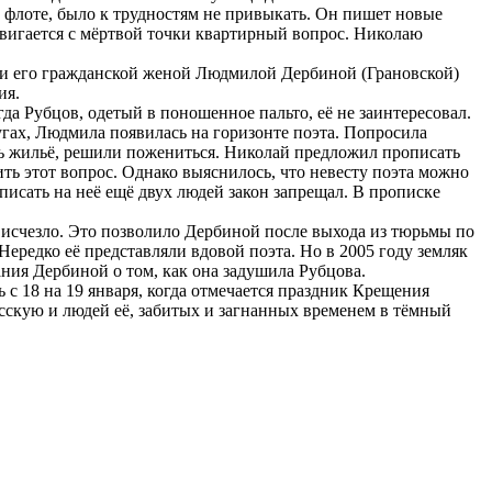
 флоте, было к трудностям не привыкать. Он пишет новые
вигается с мёртвой точки квартирный вопрос. Николаю
им и его гражданской женой Людмилой Дербиной (Грановской)
ия.
а Рубцов, одетый в поношенное пальто, её не заинтересовал.
угах, Людмила появилась на горизонте поэта. Попросила
ось жильё, решили пожениться. Николай предложил прописать
ить этот вопрос. Однако выяснилось, что невесту поэта можно
писать на неё ещё двух людей закон запрещал. В прописке
о исчезло. Это позволило Дербиной после выхода из тюрьмы по
Нередко её представляли вдовой поэта. Но в 2005 году земляк
ания Дербиной о том, как она задушила Рубцова.
с 18 на 19 января, когда отмечается праздник Крещения
русскую и людей её, забитых и загнанных временем в тёмный