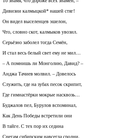
То знамя, что дороже всех знамён, –
Дивизии калмыцкой* нашей стяг!
Он видел выселенцев эшелон,
Что, словно скот, калмыков увозил.
Серьёзно заболел тогда Семён,
И стал весь белый свет ему не мил…
– А помнишь ли Монголию, Давид? –
Анджа Тачиев молвил. – Довелось
Служить, где на зубах песок скрипит,
Где гимнастёрки мокрые насквозь…
Буджалов пел, Бурулов вспоминал,
Как День Победы встретили они
В тайге. С тех пор их седина
Снегам сибирским навсегда сродни.