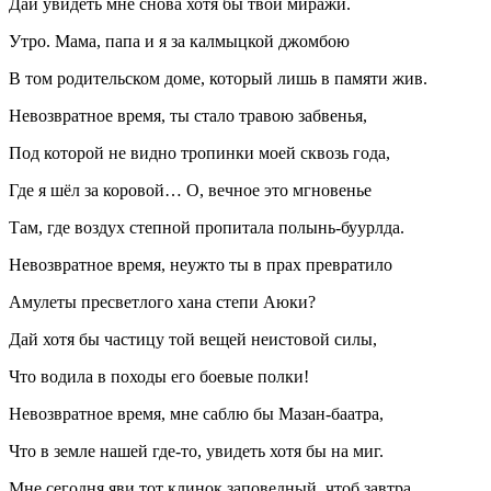
Дай увидеть мне снова хотя бы твои миражи.
Утро. Мама, папа и я за калмыцкой джомбою
В том родительском доме, который лишь в памяти жив.
Невозвратное время, ты стало травою забвенья,
Под которой не видно тропинки моей сквозь года,
Где я шёл за коровой… О, вечное это мгновенье
Там, где воздух степной пропитала полынь-буурлда.
Невозвратное время, неужто ты в прах превратило
Амулеты пресветлого хана степи Аюки?
Дай хотя бы частицу той вещей неистовой силы,
Что водила в походы его боевые полки!
Невозвратное время, мне саблю бы Мазан-баатра,
Что в земле нашей где-то, увидеть хотя бы на миг.
Мне сегодня яви тот клинок заповедный, чтоб завтра