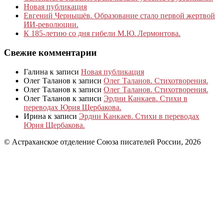
Новая публикация
Евгений Чернышёв. Образование стало первой жертвой
ИИ-революции.
К 185‑летию со дня гибели М.Ю. Лермонтова.
Свежие комментарии
Галина
к записи
Новая публикация
Олег Таланов
к записи
Олег Таланов. Стихотворения.
Олег Таланов
к записи
Олег Таланов. Стихотворения.
Олег Таланов
к записи
Эрдни Канкаев. Стихи в
переводах Юрия Щербакова.
Ирина
к записи
Эрдни Канкаев. Стихи в переводах
Юрия Щербакова.
© Астраханское отделение Союза писателей России, 2026