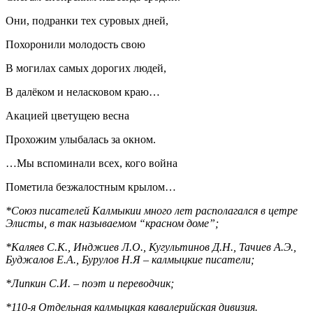
Они, подранки тех суровых дней,
Похоронили молодость свою
В могилах самых дорогих людей,
В далёком и неласковом краю…
Акацией цветущею весна
Прохожим улыбалась за окном.
…Мы вспоминали всех, кого война
Пометила безжалостным крылом…
*Союз писателей Калмыкии много лет
располагался
в цетре
Элисты, в так называемом “красном доме”;
*Каляев С.К., Инджиев Л.О., Кугультинов Д.Н., Тачиев А.Э.,
Буджалов Е.А., Бурулов Н.Я – калмыцкие писатели;
*
Липкин С.И. – поэт и переводчик;
*110-
я
Отдельная калмыцкая кавалерийская дивизия.