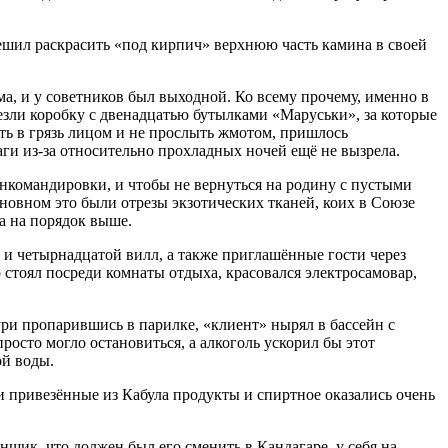
решил раскрасить «под кирпич» верхнюю часть камина в своей
а, и у советников был выходной. Ко всему прочему, именно в
езли коробку с двенадцатью бутылками «Маруськи», за которые
ть в грязь лицом и не прослыть жмотом, пришлось
аги из-за относительно прохладных ночей ещё не вызрела.
нкомандировки, и чтобы не вернуться на родину с пустыми
овном это были отрезы экзотических тканей, коих в Союзе
ла на порядок выше.
 и четырнадцатой вилл, а также приглашённые гости через
 стоял посреди комнаты отдыха, красовался электросамовар,
ри пропарившись в парилке, «клиент» нырял в бассейн с
просто могло остановиться, а алкоголь ускорил бы этот
ой воды.
и привезённые из Кабула продукты и спиртное оказались очень
ик, что должен был его сменить в Кандагаре, у себя на