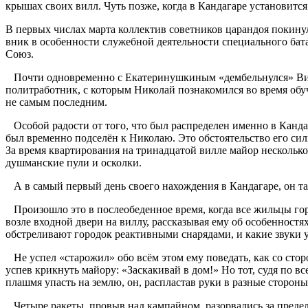
крышах своих вилл. Чуть позже, когда в Кандагаре установит
В первых числах марта коллектив советников царандоя поки
вник в особенности служебной деятельности специального бата
Союз.
Почти одновременно с Екатеринушкиным «дембельнулся» Вита
политработник, с которым Николай познакомился во время обу
не самым последним.
Особой радости от того, что был распределен именно в Кандаг
был временно подселён к Николаю. Это обстоятельство его силь
За время квартирования на тринадцатой вилле майор несколько 
душманские пули и осколки.
А в самый первый день своего нахождения в Кандагаре, он та
Произошло это в послеобеденное время, когда все жильцы гор
возле входной двери на виллу, рассказывая ему об особенностя
обстреливают городок реактивными снарядами, и какие звуки у
Не успел «старожил» обо всём этом ему поведать, как со сторо
успев крикнуть майору: «Заскакивай в дом!» Но тот, судя по вс
плашмя упасть на землю, он, распластав руки в разные стороны
Четыре ракеты, провыв над кампайном, разорвались за предела