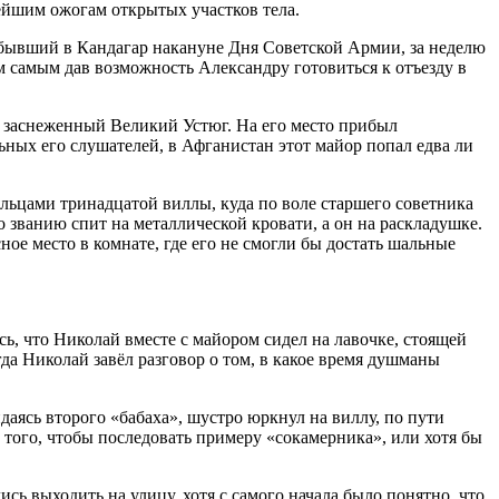
нейшим ожогам открытых участков тела.
бывший в Кандагар накануне Дня Советской Армии, за неделю
м самым дав возможность Александру готовиться к отъезду в
заснеженный Великий Устюг. На его место прибыл
ных его слушателей, в Афганистан этот майор попал едва ли
яльцами тринадцатой виллы, куда по воле старшего советника
о званию спит на металлической кровати, а он на раскладушке.
ное место в комнате, где его не смогли бы достать шальные
ь, что Николай вместе с майором сидел на лавочке, стоящей
гда Николай завёл разговор о том, в какое время душманы
даясь второго «бабаха», шустро юркнул на виллу, по пути
то того, чтобы последовать примеру «сокамерника», или хотя бы
ь выходить на улицу, хотя с самого начала было понятно, что