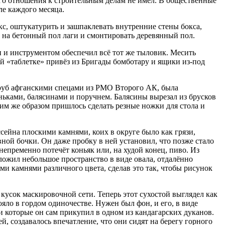
ого отношения к строительным делам не имел. В общественные
ле каждого месяца.
кс, оштукатурить и зашпаклевать внутренние стены бокса,
ь на бетонный пол лаги и смонтировать деревянный пол.
и инструментом обеспечил всё тот же тыловик. Месить
й «таблетке» привёз из Бригады бомботару и ящики из-под
труб афганскими спецами из РМО Второго АК, была
ньками, балясинами и поручнем. Балясины вырезал из брусков
ким же образом пришлось сделать резные ножки для стола и
ейна плоскими камнями, коих в округе было как грязи,
ой бочки. Он даже пробку в ней установил, что позже стало
непременно потечёт коньяк или, на худой конец, пиво. Из
ожил небольшое пространство в виде овала, отдалённо
камнями различного цвета, сделав это так, чтобы рисунок
 кусок маскировочной сети. Теперь этот сухостой выглядел как
яло в гордом одиночестве. Нужен был фон, и его, в виде
и которые он сам прикупил в одном из кандагарских дуканов.
, создавалось впечатление, что они сидят на берегу горного