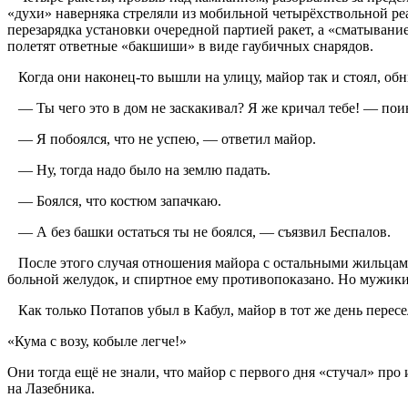
«духи» наверняка стреляли из мобильной четырёхствольной реа
перезарядка установки очередной партией ракет, а «сматывание
полетят ответные «бакшиши» в виде гаубичных снарядов.
Когда они наконец-то вышли на улицу, майор так и стоял, обн
— Ты чего это в дом не заскакивал? Я же кричал тебе! — пои
— Я побоялся, что не успею, — ответил майор.
— Ну, тогда надо было на землю падать.
— Боялся, что костюм запачкаю.
— А без башки остаться ты не боялся, — съязвил Беспалов.
После этого случая отношения майора с остальными жильцами 
больной желудок, и спиртное ему противопоказано. Но мужики 
Как только Потапов убыл в Кабул, майор в тот же день пересе
«Кума с возу, кобыле легче!»
Они тогда ещё не знали, что майор с первого дня «стучал» про
на Лазебника.