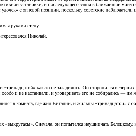
ктивной установки, и последующего залпа в ближайшие минуты с
 удочек» с огневой позиции, поскольку советские наблюдатели и
имая руками стену.
нтересовался Николай.
«тринадцатой» как-то не заладились. Он сторонился вечерних п
особо и не настаивали, и уговаривать его не собирались — им ж
лился в комнату, где жил Виталий, и жильцы «тринадцатой» с о
 их «выкрутасы». Сначала, он попытался наушничать Белецкому, н