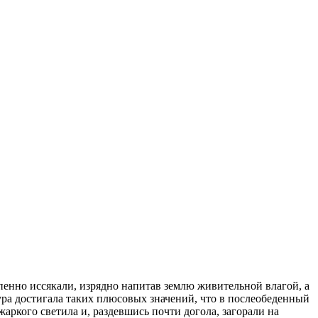
епенно иссякали, изрядно напитав землю живительной влагой, а
ура достигала таких плюсовых значений, что в послеобеденный
аркого светила и, раздевшись почти догола, загорали на