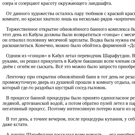
озера и созерцают красоту окружающего ландшафта.
От данного художества осталось пару тюбиков с краской крас
комнате, но краски хватило лишь на несколько рядов «кирпичн
Торжественное открытие обновлённого банного комплекса было
этот день из Кабула должны были возвратиться «гонцы» с меся
он отвалил половину месячной зарплаты. Водка была нужна ем
раскошелиться. Конечно, можно было обойтись фирменной «Доно
Одним из «гонцов» в Кабул летал переводчик Шарафутдин. Во 
руками, он решил прикупить в Кабуле бакшиши всем членам св
днём с огнём не сыскать. Всё это можно было запросто приобре
Ленточку при открытии обновлённой бани в тот день не резали
промежуточную дверь из душевой прошли в комнату отдыха, они
который где-то раздобыл шустрый сосед-тыловик.
В процессе банной процедуры было принято единогласное реше
ледяной, артезианской водой, а потом обратно пулей летел в па
негативный процесс. Поэтому интенсивную потерю влаги из ор
В тот день, а точнее вечером, после процедуры купания, у се
даже кстати.
А поутру Шарафутдин рассказал всем новость — его неизбежны