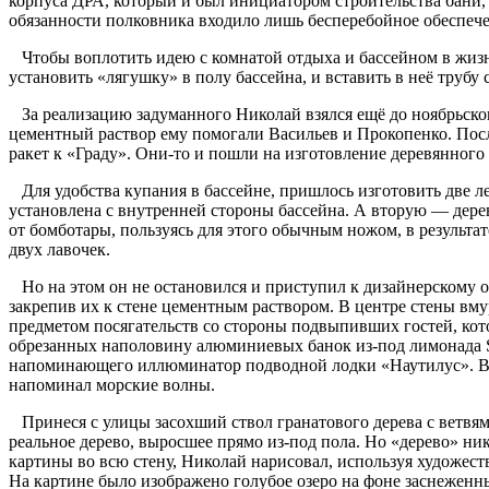
корпуса ДРА, который и был инициатором строительства бани,
обязанности полковника входило лишь бесперебойное обеспечен
Чтобы воплотить идею с комнатой отдыха и бассейном в жизнь,
установить «лягушку» в полу бассейна, и вставить в неё трубу
За реализацию задуманного Николай взялся ещё до ноябрьско
цементный раствор ему помогали Васильев и Прокопенко. Посл
ракет к «Граду». Они-то и пошли на изготовление деревянного 
Для удобства купания в бассейне, пришлось изготовить две 
установлена с внутренней стороны бассейна. А вторую — дере
от бомботары, пользуясь для этого обычным ножом, в результа
двух лавочек.
Но на этом он не остановился и приступил к дизайнерскому 
закрепив их к стене цементным раствором. В центре стены вм
предметом посягательств со стороны подвыпивших гостей, кото
обрезанных наполовину алюминиевых банок из-под лимонада Si
напоминающего иллюминатор подводной лодки «Наутилус». Вну
напоминал морские волны.
Принеся с улицы засохший ствол гранатового дерева с ветвями
реальное дерево, выросшее прямо из-под пола. Но «дерево» ни
картины во всю стену, Николай нарисовал, используя художест
На картине было изображено голубое озеро на фоне заснеженны