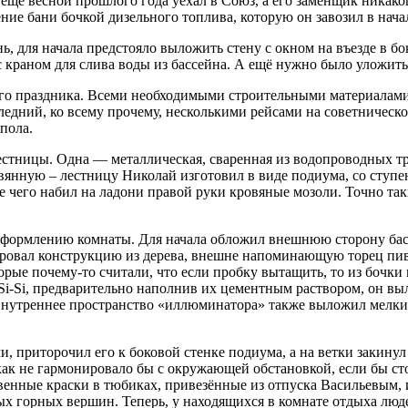
 ещё весной прошлого года уехал в Союз, а его заменщик никак
ие бани бочкой дизельного топлива, которую он завозил в нача
 для начала предстояло выложить стену с окном на въезде в бо
 с краном для слива воды из бассейна. А ещё нужно было уложит
го праздника. Всеми необходимыми строительными материалами 
едний, ко всему прочему, несколькими рейсами на советническо
пола.
лестницы. Одна — металлическая, сваренная из водопроводных 
вянную – лестницу Николай изготовил в виде подиума, со ступе
те чего набил на ладони правой руки кровяные мозоли. Точно та
оформлению комнаты. Для начала обложил внешнюю сторону басс
уровал конструкцию из дерева, внешне напоминающую торец пивн
рые почему-то считали, что если пробку вытащить, то из бочки 
-Si, предварительно наполнив их цементным раствором, он выл
треннее пространство «иллюминатора» также выложил мелкими 
, приторочил его к боковой стенке подиума, а на ветки закинул
как не гармонировало бы с окружающей обстановкой, если бы сто
венные краски в тюбиках, привезённые из отпуска Васильевым, 
х горных вершин. Теперь, у находящихся в комнате отдыха людей