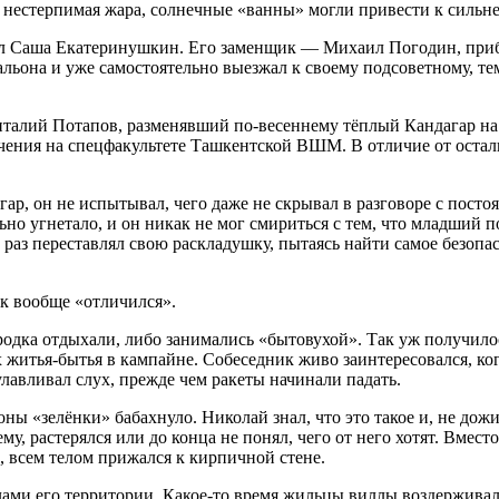
ся нестерпимая жара, солнечные «ванны» могли привести к силь
нул Саша Екатеринушкин. Его заменщик — Михаил Погодин, при
льона и уже самостоятельно выезжал к своему подсоветному, те
лий Потапов, разменявший по-весеннему тёплый Кандагар на 
чения на спецфакультете Ташкентской ВШМ. В отличие от осталь
ар, он не испытывал, чего даже не скрывал в разговоре с посто
но угнетало, и он никак не мог смириться с тем, что младший п
раз переставлял свою раскладушку, пытаясь найти самое безопас
к вообще «отличился».
одка отдыхали, либо занимались «бытовухой». Так уж получилос
х житья-бытья в кампайне. Собеседник живо заинтересовался, ко
лавливал слух, прежде чем ракеты начинали падать.
ны «зелёнки» бабахнуло. Николай знал, что это такое и, не дожи
ему, растерялся или до конца не понял, чего от него хотят. Вмес
, всем телом прижался к кирпичной стене.
ми его территории. Какое-то время жильцы виллы воздерживалис