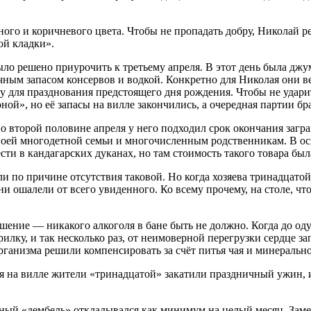
ного и коричневого цвета. Чтобы не пропадать добру, Николай 
ой кладки».
 решено приурочить к третьему апреля. В этот день была джум
чным запасом консервов и водкой. Конкретно для Николая они в
у для празднования предстоящего дня рождения. Чтобы не удари
й», но её запасы на вилле закончились, а очередная партии бр
второй половине апреля у него подходил срок окончания загра
оей многодетной семьи и многочисленным родственникам. В осн
сти в кандагарских дуканах, но там стоимость такого товара бы
 по причине отсутствия таковой. Но когда хозяева тринадцатой
 ошалели от всего увиденного. Ко всему прочему, на столе, что
ние — никакого алкоголя в бане быть не должно. Когда до оду
рилку, и так несколько раз, от неимоверной перегрузки сердце за
ганизма решили компенсировать за счёт питья чая и минеральн
бя на вилле жители «тринадцатой» закатили праздничный ужин, 
й «дембель» откладывался как минимум на целый месяц. Заменщ