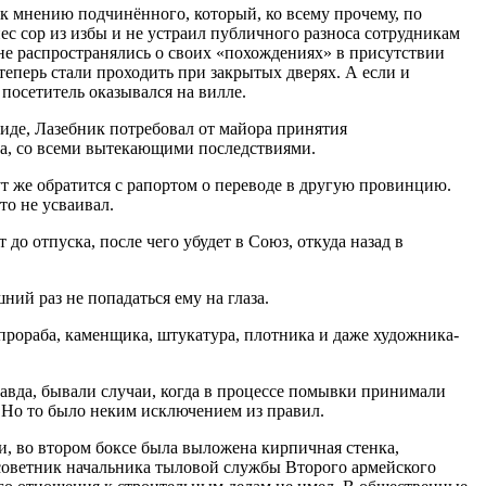
к мнению подчинённого, который, ко всему прочему, по
ес сор из избы и не устраил публичного разноса сотрудникам
 не распространялись о своих «похождениях» в присутствии
теперь стали проходить при закрытых дверях. А если и
посетитель оказывался на вилле.
иде, Лазебник потребовал от майора принятия
ка, со всеми вытекающими последствиями.
т же обратится с рапортом о переводе в другую провинцию.
то не усваивал.
до отпуска, после чего убудет в Союз, откуда назад в
ний раз не попадаться ему на глаза.
прораба, каменщика, штукатура, плотника и даже художника-
авда, бывали случаи, когда в процессе помывки принимали
 Но то было неким исключением из правил.
и, во втором боксе была выложена кирпичная стенка,
 советник начальника тыловой службы Второго армейского