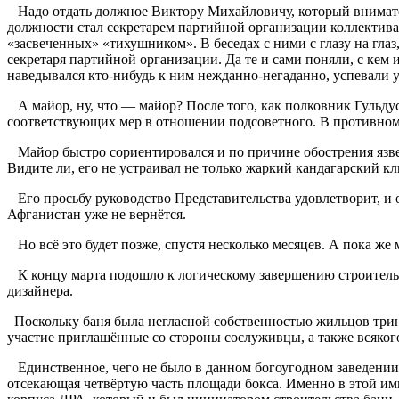
Надо отдать должное Виктору Михайловичу, который внимател
должности стал секретарем партийной организации коллектива ц
«засвеченных» «тихушником». В беседах с ними с глазу на гла
секретаря партийной организации. Да те и сами поняли, с кем 
наведывался кто-нибудь к ним нежданно-негаданно, успевали у
А майор, ну, что — майор? После того, как полковник Гульдус
соответствующих мер в отношении подсоветного. В противном
Майор быстро сориентировался и по причине обострения язвен
Видите ли, его не устраивал не только жаркий кандагарский кл
Его просьбу руководство Представительства удовлетворит, и он
Афганистан уже не вернётся.
Но всё это будет позже, спустя несколько месяцев. А пока же 
К концу марта подошло к логическому завершению строительст
дизайнера.
Поскольку баня была негласной собственностью жильцов трина
участие приглашённые со стороны сослуживцы, а также всяког
Единственное, чего не было в данном богоугодном заведении, 
отсекающая четвёртую часть площади бокса. Именно в этой им