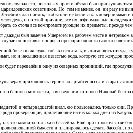
ьно слушал его, поскольку просто обязан был прислушиваться 
арандоевских советников. Но, тем не менее, он, ни разу не вын
з, Лазебник дал понять, чтобы они не были столь доверчивыми и
имеют дело, и по этой причине, все их неформальные посиделки 
брать со стола все компрометирующие их предметы, прежде чем 
т дважды был замечен Ушерзоем на рабочем месте в нетрезвом в
 случае он поставит вопрос о профпригодности самого советни
ной болезни желудка слёг в госпиталь, выписавшись откуда, ту
имат, но и насыщенная известью вода, которую его желудок прос
 будет переведён в одну из северных провинций, где прослужит 
мушаверам приходилось терпеть «партайгеноссе» и стараться лиш
во банного комплекса, в возведении которого Николай был за 
дцатой и четырнадцатой вилл, ею пользовались только они. Пр
о рода проверяющие, прилетающие на несколько дней из Кабула.
так это комнаты отдыха и бассейна. Ещё при строительстве бан
провизированной ёмкости и планировалось сделать бассейн, но