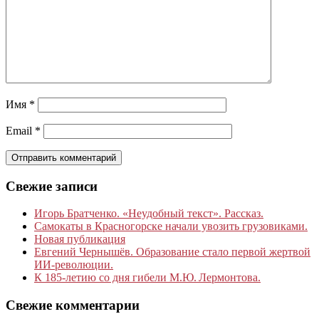
Имя
*
Email
*
Свежие записи
Игорь Братченко. «Неудобный текст». Рассказ.
Самокаты в Красногорске начали увозить грузовиками.
Новая публикация
Евгений Чернышёв. Образование стало первой жертвой
ИИ-революции.
К 185‑летию со дня гибели М.Ю. Лермонтова.
Свежие комментарии