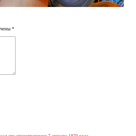
ечены
*
л это стихотворение 7 августа 1870 года.