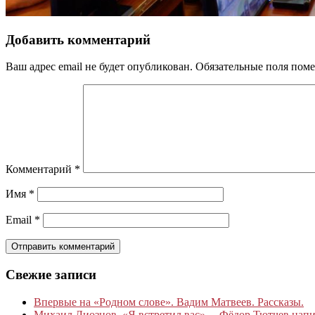
Добавить комментарий
Ваш адрес email не будет опубликован.
Обязательные поля пом
Комментарий
*
Имя
*
Email
*
Свежие записи
Впервые на «Родном слове». Вадим Матвеев. Рассказы.
Михаил Лиознов. «Я встретил вас»… Фёдор Тютчев написа