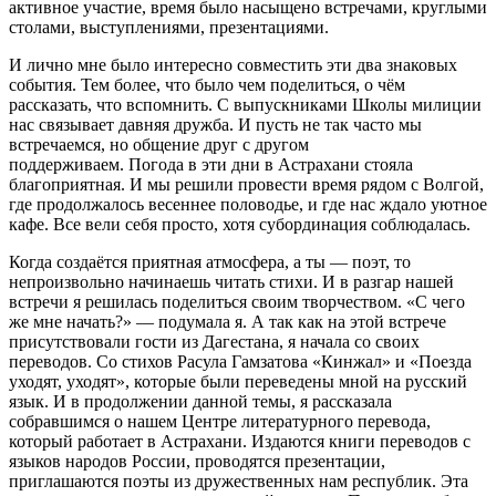
активное участие, время было насыщено встречами, круглыми
столами, выступлениями, презентациями.
И лично мне было интересно совместить эти два знаковых
события. Тем более, что было чем поделиться, о чём
рассказать, что вспомнить. С выпускниками Школы милиции
нас связывает давняя дружба. И пусть не так часто мы
встречаемся, но общение друг с другом
поддерживаем. Погода в эти дни в Астрахани стояла
благоприятная. И мы решили провести время рядом с Волгой,
где продолжалось весеннее половодье, и где нас ждало уютное
кафе. Все вели себя просто, хотя субординация соблюдалась.
Когда создаётся приятная атмосфера, а ты — поэт, то
непроизвольно начинаешь читать стихи. И в разгар нашей
встречи я решилась поделиться своим творчеством. «С чего
же мне начать?» — подумала я. А так как на этой встрече
присутствовали гости из Дагестана, я начала со своих
переводов. Со стихов Расула Гамзатова «Кинжал» и «Поезда
уходят, уходят», которые были переведены мной на русский
язык. И в продолжении данной темы, я рассказала
собравшимся о нашем Центре литературного перевода,
который работает в Астрахани. Издаются книги переводов с
языков народов России, проводятся презентации,
приглашаются поэты из дружественных нам республик. Эта