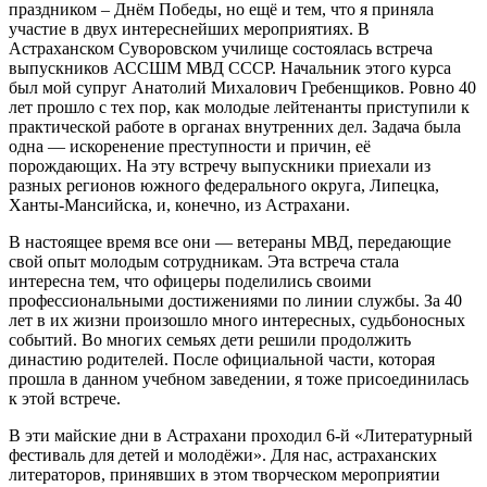
праздником – Днём Победы, но ещё и тем, что я приняла
участие в двух интереснейших мероприятиях. В
Астраханском Суворовском училище состоялась встреча
выпускников АССШМ МВД СССР. Начальник этого курса
был мой супруг Анатолий Михалович Гребенщиков. Ровно 40
лет прошло с тех пор, как молодые лейтенанты приступили к
практической работе в органах внутренних дел. Задача была
одна — искоренение преступности и причин, её
порождающих. На эту встречу выпускники приехали из
разных регионов южного федерального округа, Липецка,
Ханты-Мансийска, и, конечно, из Астрахани.
В настоящее время все они — ветераны МВД, передающие
свой опыт молодым сотрудникам. Эта встреча стала
интересна тем, что офицеры поделились своими
профессиональными достижениями по линии службы. За 40
лет в их жизни произошло много интересных, судьбоносных
событий. Во многих семьях дети решили продолжить
династию родителей. После официальной части, которая
прошла в данном учебном заведении, я тоже присоединилась
к этой встрече.
В эти майские дни в Астрахани проходил 6-й «Литературный
фестиваль для детей и молодёжи». Для нас, астраханских
литераторов, принявших в этом творческом мероприятии