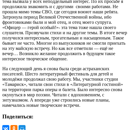
тема вызвала у всех неподдельный интерес. По их просьбе я
продолжила знакомить и с другими своими работами. Не
прошла мимо темы СВО, где сегодня воюют наши ребята.
Затронула период Великой Отечественной войны, ибо
фронтовиками были и мой отец, и отец моего супруга.
«Офицер — герой особый!»- эта тема тоже нашла своего
слушателя. Прозвучали стихи и на другие темы. В итоге вечер
получился интересным, трогательныи и насыщенным. Такое
бывает не часто. Многие из выпускников не смогли приехать
на эту майскую встречу. Но как все отметили — ещё не
вечер… Возникло желание продолжить в будущем такое
интересное творческое общение.
На следующий день я снова была среди астраханских
писателей. Шесто литературный фестиваль для детей и
молодёжи продолжал свою работу. Мы, участники студии
«Тамариск», читали свои стихи в «Литературной гостиной»
на территории парка оперы и балета. Было интересно снова
окунуться в мир поэзии. Читали с вдохновением, с
энтузиазмом. А впереди уже строились новые планы,
намечались новые творческие встречи.
Поделиться: