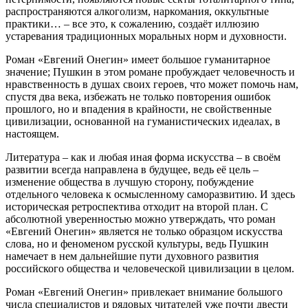
распространяются алкоголизм, наркомания, оккультные
практики… – все это, к сожалению, создаёт иллюзию
устаревания традиционных моральных норм и духовности.
Роман «Евгений Онегин» имеет большое гуманитарное
значение; Пушкин в этом романе пробуждает человечность и
нравственность в душах своих героев, что может помочь нам,
спустя два века, избежать не только повторения ошибок
прошлого, но и впадения в крайности, не свойственные
цивилизации, основанной на гуманистических идеалах, в
настоящем.
Литература – как и любая иная форма искусства – в своём
развитии всегда направлена в будущее, ведь её цель –
изменение общества в лучшую сторону, побуждение
отдельного человека к осмысленному саморазвитию. И здесь
историческая ретроспектива отходит на второй план. С
абсолютной уверенностью можно утверждать, что роман
«Евгений Онегин» является не только образцом искусства
слова, но и феноменом русской культуры, ведь Пушкин
намечает в нем дальнейшие пути духовного развития
российского общества и человеческой цивилизации в целом.
Роман «Евгений Онегин» привлекает внимание большого
числа специалистов и рядовых читателей уже почти двести