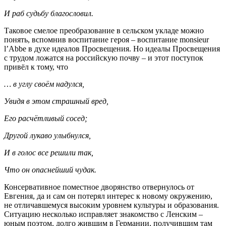
И раб судьбу благословил.
Таковое смелое преобразование в сельском укладе можно
понять, вспомнив воспитание героя – воспитание monsieur
l’Abbе в духе идеалов Просвещения. Но идеалы Просвещения
с трудом ложатся на российскую почву – и этот поступок
привёл к тому, что
… в углу сво
ё
м надулся,
Увидя в этом страшный вред,
Его расч
ё
тливый сосед;
Другой лукаво улыбнулся,
И в голос все решили так,
Что он опаснейший чудак.
Консервативное поместное дворянство отвернулось от
Евгения, да и сам он потерял интерес к новому окружению,
не отличавшемуся высоким уровнем культуры и образования.
Ситуацию несколько исправляет знакомство с Ленским –
юным поэтом, долго жившим в Германии, получившим там