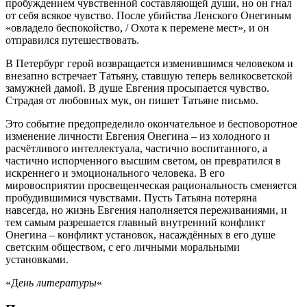
пробуждением чувственной составляющей души, но он гнал
от себя всякое чувство. После убийства Ленского Онегиным
«овладело беспокойство, / Охота к перемене мест», и он
отправился путешествовать.
В Петербург герой возвращается изменившимся человеком и
внезапно встречает Татьяну, ставшую теперь великосветской
замужней дамой. В душе Евгения просыпается чувство.
Страдая от любовных мук, он пишет Татьяне письмо.
Это событие предопределило окончательное и бесповоротное
изменение личности Евгения Онегина – из холодного и
расчётливого интеллектуала, частично воспитанного, а
частично испорченного высшим светом, он превратился в
искреннего и эмоционального человека. В его
мировосприятии просвещенческая рациональность сменяется
пробудившимися чувствами. Пусть Татьяна потеряна
навсегда, но жизнь Евгения наполняется переживаниями, и
тем самым разрешается главный внутренний конфликт
Онегина – конфликт установок, насаждённых в его душе
светским обществом, с его личными моральными
установками.
«Д
ень литературы
«