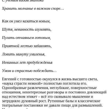
С уч
ё
ным видом знатока
Хранить молчанье в важном споре…
Как он умел казаться новым,
Шутя, невинность изумлять,
Пугать отчаяньем готовым,
Приятной лестью забавлять,
Ловить минуту умиленья,
Невинных лет предубежденья
Умом и страстью побеждать…
Евгений с готовностью окунулся в жизнь высшего света,
«наука страсти нежной» полностью поглотила его.
Однообразные развлечения, неглубокие, поверхностные
отношения, неинтересные разговоры и постоянно довлеющий
над естеством этикет – всё это сковывало мышление и
затрудняло духовный рост. Рутинные балы и классические
театральные постановки не давали пищи для размышлений.