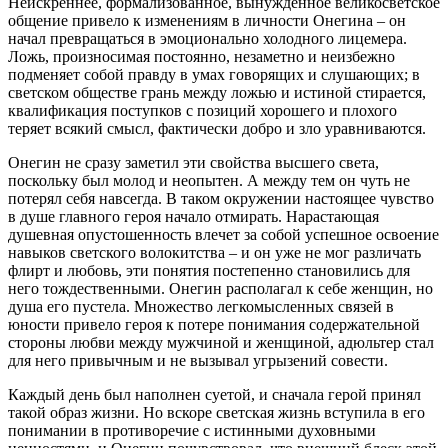
Неискреннее, формализованное, вынужденное великосветское
общение привело к изменениям в личности Онегина – он
начал превращаться в эмоционально холодного лицемера.
Ложь, произносимая постоянно, незаметно и неизбежно
подменяет собой правду в умах говорящих и слушающих; в
светском обществе грань между ложью и истиной стирается,
квалификация поступков с позиций хорошего и плохого
теряет всякий смысл, фактически добро и зло уравниваются.
Онегин не сразу заметил эти свойства высшего света,
поскольку был молод и неопытен. А между тем он чуть не
потерял себя навсегда. В таком окружении настоящее чувство
в душе главного героя начало отмирать. Нарастающая
душевная опустошенность влечет за собой успешное освоение
навыков светского волокитства – и он уже не мог различать
флирт и любовь, эти понятия постепенно становились для
него тождественными. Онегин располагал к себе женщин, но
душа его пустела. Множество легкомысленных связей в
юности привело героя к потере понимания содержательной
стороны любви между мужчиной и женщиной, адюльтер стал
для него привычным и не вызывал угрызений совести.
Каждый день был наполнен суетой, и сначала герой принял
такой образ жизни. Но вскоре светская жизнь вступила в его
понимании в противоречие с истинными духовными