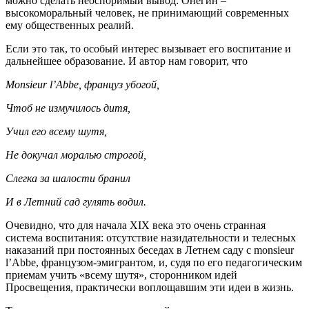
можно сделать неоспоримый вывод: Онегин –
высокоморальный человек, не принимающий современных
ему общественных реалий.
Если это так, то особый интерес вызывает его воспитание и
дальнейшее образование. И автор нам говорит, что
Monsieur l’Abbе, француз убогой,
Чтоб не измучилось дитя,
Учил его всему шутя,
Не докучал моралью строгой,
Слегка за шалости бранил
И в Летний сад гулять водил.
Очевидно, что для начала XIX века это очень странная
система воспитания: отсутствие назидательности и телесных
наказаний при постоянных беседах в Летнем саду с monsieur
l’Abbе, французом-эмигрантом, и, судя по его педагогическим
приемам учить «всему шутя», сторонником идей
Просвещения, практически воплощавшим эти идеи в жизнь.