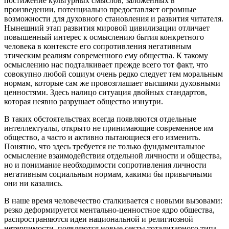
постижение культурных смыслов, заложенных в
произведении, потенциально предоставляет огромные
возможности для духовного становления и развития читателя.
Нынешний этап развития мировой цивилизации отличает
повышенный интерес к осмыслению бытия конкретного
человека в контексте его сопротивления негативным
этическим реалиям современного ему общества. К такому
осмыслению нас подталкивает прежде всего тот факт, что
совокупно любой социум очень редко следует тем моральным
нормам, которые сам же провозглашает высшими духовными
ценностями. Здесь налицо ситуация двойных стандартов,
которая неявно разрушает общество изнутри.
В таких обстоятельствах всегда появляются отдельные
интеллектуалы, открыто не принимающие современное им
общество, а часто и активно пытающиеся его изменить.
Понятно, что здесь требуется не только фундаментальное
осмысление взаимодействия отдельной личности и общества,
но и понимание необходимости сопротивления личности
негативным социальным нормам, какими бы привычными
они ни казались.
В наше время человечество сталкивается с новыми вызовами:
резко деформируется ментально-ценностное ядро общества,
распространяются идеи национальной и религиозной
нетерпимости, появляются новые секты тоталитарного типа,