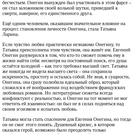
бесчестьем. Онегин вынужден был участвовать в этом фарсе –
он стал заложником своей вольной шутки, приведшей к
смерти, наверное, его единственного друга.
Ещё одним человеком, оказавшим значительное влияние на
процесс становления личности Онегина, стала Татьяна
Ларина.
Если чувство любви практически незнакомо Онегину, то
Татьяна преисполнена этим чувством, она живёт им. Евгений
Онегин разуверился в том, что кто-то сможет помочь ему в
жизни найти себя: несмотря на постоянный поиск, его душа
остаётся холодной – как того требовал высший свет. Татьяна
же никогда не видела высшего света – она сохранила
искренность, простоту и осталась собой. Не зная, в сущности,
Онегина, она сразу полюбила идеальный образ, который
сложился в её воображении под воздействием французских
любовных романов. Но литературные сюжеты всегда
конфликтуют с реальностью, и Онегин на тот момент не мог
ответить ей взаимностью: он был не в силах подняться над
своим эгоизмом и испытать любовь.
Татьяна могла стать спасением для Евгения Онегина, но тогда
он не смог этого понять. Душевный кризис, в котором
оказался герой, возможно было преодолеть только