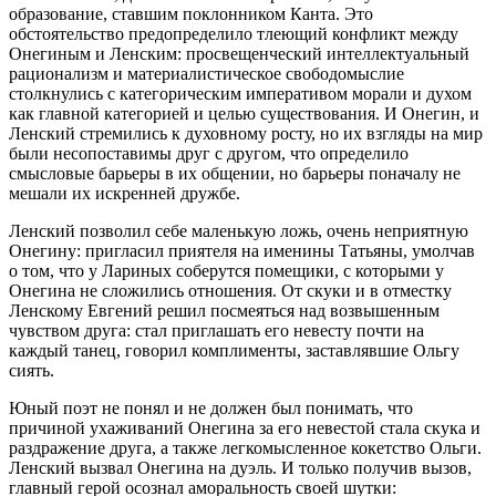
образование, ставшим поклонником Канта. Это
обстоятельство предопределило тлеющий конфликт между
Онегиным и Ленским: просвещенческий интеллектуальный
рационализм и материалистическое свободомыслие
столкнулись с категорическим императивом морали и духом
как главной категорией и целью существования. И Онегин, и
Ленский стремились к духовному росту, но их взгляды на мир
были несопоставимы друг с другом, что определило
смысловые барьеры в их общении, но барьеры поначалу не
мешали их искренней дружбе.
Ленский позволил себе маленькую ложь, очень неприятную
Онегину: пригласил приятеля на именины Татьяны, умолчав
о том, что у Лариных соберутся помещики, с которыми у
Онегина не сложились отношения. От скуки и в отместку
Ленскому Евгений решил посмеяться над возвышенным
чувством друга: стал приглашать его невесту почти на
каждый танец, говорил комплименты, заставлявшие Ольгу
сиять.
Юный поэт не понял и не должен был понимать, что
причиной ухаживаний Онегина за его невестой стала скука и
раздражение друга, а также легкомысленное кокетство Ольги.
Ленский вызвал Онегина на дуэль. И только получив вызов,
главный герой осознал аморальность своей шутки: