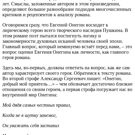
лет. Смыслы, заложенные автором в этом произведении,
определяют большое разнообразие подходов многочисленных
критиков и рецензентов к анализу романа.
Оговоримся сразу, что Евгений Онегин восходит к
лирическому герою всего творческого наследия Пушкина. В
этом романе поэт пытался постигнуть логику и
закономерности духовных исканий человека своей эпохи.
Главный вопрос, который неминуемо встаёт перед нами, – это
вопрос оценки Евгения Онегина как личности, как главного
героя романа.
Здесь мы, во-первых, должны ответить на вопрос, как же сам
автор характеризует своего героя. Обратимся к тексту романа.
Во второй строфе Александр Сергеевич пишет: «Онегин,
добрый мой приятель…» – чем обозначает достаточно близкие
отношения со своим героем, а первая строфа погружает нас во
внутренний мир Онегина:
Мой дядя самых честных правил,
Когда не в шутку занемог,
Он уважать себя заставил