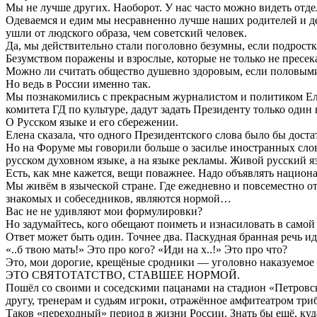
Мы не лучше других. Наоборот. У нас часто можно видеть от
Одеваемся и едим мы несравненно лучше наших родителей и де
ушли от людского образа, чем советский человек.
Да, мы действительно стали поголовно безумны, если подростк
Безумством поражены и взрослые, которые не только не пресек
Можно ли считать общество душевно здоровым, если половыми 
Но ведь в России именно так.
Мы познакомились с прекрасным журналистом и политиком Еле
комитета ГД по культуре, дадут задать Президенту только один 
О Русском языке и его сбережении.
Елена сказала, что одного Президентского слова было бы дост
Но на Форуме мы говорили больше о засилье иностранных слов
русском духовном языке, а на языке рекламы. Живой русский я
Есть, как мне кажется, вещи поважнее. Надо объявлять национ
Мы живём в языческой стране. Где ежедневно и повсеместно о
знакомых и собеседников, являются нормой…
Вас не не удивляют мои формулировки?
Но задумайтесь, кого обещают поиметь и изнасиловать в самой
Ответ может быть один. Точнее два. Паскудная бранная речь и
«..б твою мать!» Это про кого? «Иди на х..!» Это про что?
Это, мои дорогие, крещёные сродники — уголовно наказуемое 
ЭТО СВЯТОТАТСТВО, СТАВШЕЕ НОРМОЙ.
Пошёл со своими и соседскими пацанами на стадион «Петровс
другу, тренерам и судьям игроки, отражённое амфитеатром тр
Таков «переходный» период в жизни России. Знать бы ещё, к