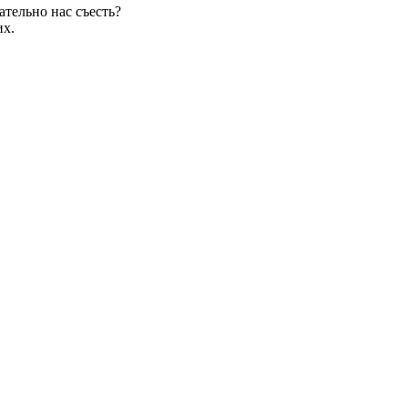
ательно нас съесть?
их.