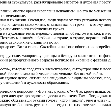
ценная субкультура, растабуирование запретов и духовная прест
лавии, многие браки скреплены венчанием. Но это не меняет нич
 не венчанные.
ам в их жизни. Очевидно, люди ждали от этих ритуалов некоего
волю, менять свою жизнь, отказываться от греха — к этому люд
му напомнят о его собственных грехах.
и на духовные темы, нередко становится объектом нападок и нео
Поэтому мы живём в безбожной стране, в стране, поражённой окк
дных двуногих не ограничиваются.
риархом. Вот и сейчас Святейший на фоне обострения «еврейско
огда русские, малоросы-украинцы и белорусы мало того, что фи
ин репродуктивного возраста погибло на Украине с февраля 20
ости», которые сводятся к элементарному бытоустроению и воо
дной России стало на 5 миллионов меньше. Без всякой войны.
как единое целое, связанное невидимым и видимым образом, пр
уру отношений и духовность образования.
орическим вопросом: «Что в нас русского?» «Что, кроме языка, о
лярен анекдот про одного людоеда и его жену. Там «Люда-едка»
адежно обхвативши руками голову: «Кто я такой? Зачем я живу»… 
лавную особенность русских — всегда пытаться ответить на важн