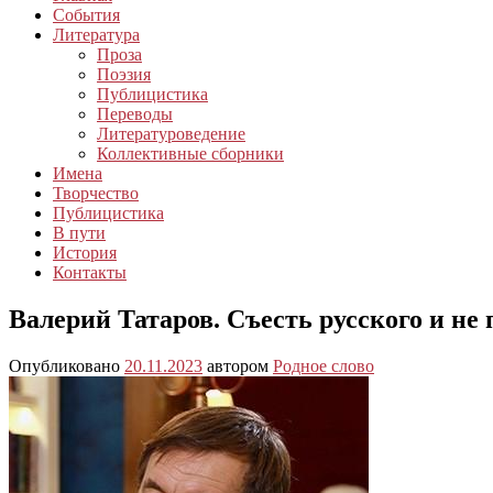
События
Литература
Проза
Поэзия
Публицистика
Переводы
Литературоведение
Коллективные сборники
Имена
Творчество
Публицистика
В пути
История
Контакты
Валерий Татаров. Съесть русского и не 
Опубликовано
20.11.2023
автором
Родное слово