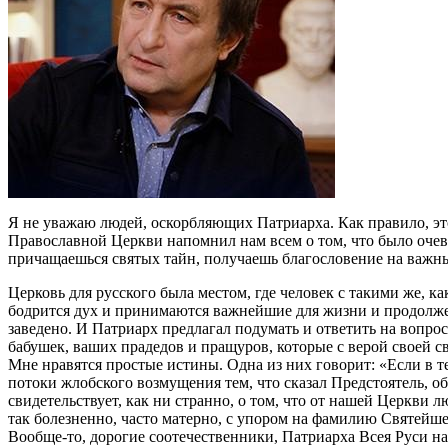
Я не уважаю людей, оскорбляющих Патриарха. Как правило, это
Православной Церкви напомнил нам всем о том, что было очев
причащаешься святых тайн, получаешь благословение на важны
Церковь для русского была местом, где человек с такими же, к
бодрится дух и принимаются важнейшие для жизни и продолжен
заведено. И Патриарх предлагал подумать и ответить на вопрос: 
бабушек, ваших прадедов и пращуров, которые с верой своей с
Мне нравятся простые истины. Одна из них говорит: «Если в те
потоки жлобского возмущения тем, что сказал Предстоятель, об
свидетельствует, как ни странно, о том, что от нашей Церкви 
так болезненно, часто матерно, с упором на фамилию Святейш
Вообще-то, дорогие соотечественники, Патриарха Всея Руси н