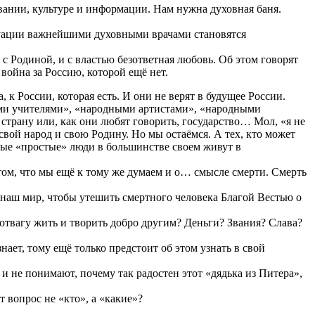
вании, культуре и информации. Нам нужна духовная баня.
итуации важнейшими духовными врачами становятся
с Родиной, и с властью безответная любовь. Об этом говорят
ойна за Россию, которой ещё нет.
 к России, которая есть. И они не верят в будущее России.
ыми учителями», «народными артистами», «народными
 страну или, как они любят говорить, государство… Мол, «я не
свой народ и свою Родину. Но мы остаёмся. А тех, кто может
мые «простые» люди в большинстве своем живут в
 том, что мы ещё к тому же думаем и о… смысле смерти. Смерть
в наш мир, чтобы утешить смертного человека Благой Вестью о
с отвагу жить и творить добро другим? Деньги? Звания? Слава?
знает, тому ещё только предстоит об этом узнать в свой
и не понимают, почему так радостен этот «дядька из Питера»,
 вопрос не «кто», а «какие»?