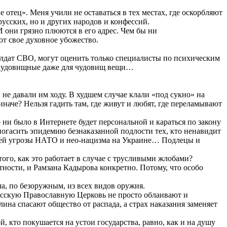
отец». Меня учили не оставаться в тех местах, где оскорбляют
русских, но и других народов и конфессий.
 они грязно плюются в его адрес. Чем бы ни
ют свое духовное убожество.
солдат СВО, могут оценить только специалисты по психическим
ил чудовищные даже для чудовищ вещи…
не давали им ходу. В худшем случае клали «под сукно» на
наче? Нельзя гадить там, где живут и любят, где переламывают
о ни было в Интернете будет персональной и караться по закону
 погасить эпидемию безнаказанной подлости тех, кто ненавидит
ней угрозы НАТО и нео-нацизма на Украине… Подлецы и
того, как это работает в случае с трусливыми жлобами?
стности, и Рамзана Кадырова конкретно. Потому, что особо
гла, по безоружным, из всех видов оружия.
 Русскую Православную Церковь не просто облаивают и
ина спасают общество от распада, а страх наказания заменяет
 кто покушается на устои государства, равно, как и на душу