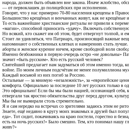
народа, должен быть объявлен вне закона. Иначе жлобство, обс
— от первоклашек до полицейских при исполнении.
Говорят, что у нас примерно 70-80 населения крещены в Правос
Большинство крещёных и венчанных живут, как не крещёные и
То есть важнейшие христианские ритуалы не привели к перемен
«магии», способной приносить «удачу». Включать собственную 
Но всякий, кто скажет им об этом, будет отвергнут толпой, и е
Стоит ли удивляться, что Патриарх, произносящий важные вещ
напоминают о собственных клятвах и намерениях стать лучше. 
аборты и женское курение ничем, кроме свободной воли свобо
Именно безбожники в первую очередь остро «не довольны» Пат
значит «быть русским». Кто есть русский человек?
Святейший предлагает нам задуматься об этом именно тогда, к
войне. По моим личным подсчётам не менее полумиллиона мужч
Каждый восьмой из них погиб за Россию.
Остальные — за мнимую «незалежнiсть», за «европейские ценн
комфорта. Официально за последние 10 лет русских только в о
Это официально! Если бы мы были нацией, осознающей себя, 
отвергали так яростно обязательства друг перед другом, культ
Мы бы не вымирали столь стремительно.
Я и сам нередко на встречах со зрителями задаюсь этим не рит
Знаете, ещё недавно в кругу моих знакомых и друзей был попу
еда». Тот сидит, покачиваясь на краю постели, горестно и безн
есть на ночь русских!» Было смешно. Тем, кто понимал нашу г
живу?»