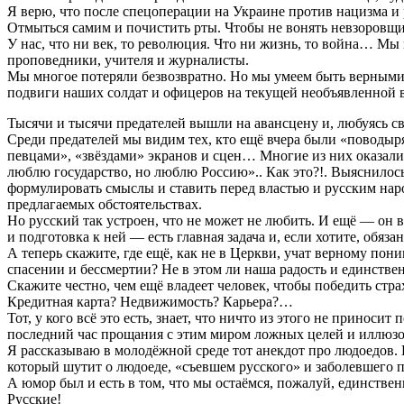
Я верю, что после спецоперации на Украине против нацизма и
Отмыться самим и почистить рты. Чтобы не вонять невзоров
У нас, что ни век, то революция. Что ни жизнь, то война… М
проповедники, учителя и журналисты.
Мы многое потеряли безвозвратно. Но мы умеем быть верными и
подвиги наших солдат и офицеров на текущей необъявленной в
Тысячи и тысячи предателей вышли на авансцену и, любуясь сво
Среди предателей мы видим тех, кто ещё вчера были «поводы
певцами», «звёздами» экранов и сцен… Многие из них оказалис
люблю государство, но люблю Россию».. Как это?!. Выяснилось
формулировать смыслы и ставить перед властью и русским нар
предлагаемых обстоятельствах.
Но русский так устроен, что не может не любить. И ещё — он 
и подготовка к ней — есть главная задача и, если хотите, обяза
А теперь скажите, где ещё, как не в Церкви, учат верному пон
спасении и бессмертии? Не в этом ли наша радость и единстве
Скажите честно, чем ещё владеет человек, чтобы победить стра
Кредитная карта? Недвижимость? Карьера?…
Тот, у кого всё это есть, знает, что ничто из этого не приноси
последний час прощания с этим миром ложных целей и иллюзо
Я рассказываю в молодёжной среде тот анекдот про людоедов. 
который шутит о людоеде, «съевшем русского» и заболевшего 
А юмор был и есть в том, что мы остаёмся, пожалуй, единствен
Русские!