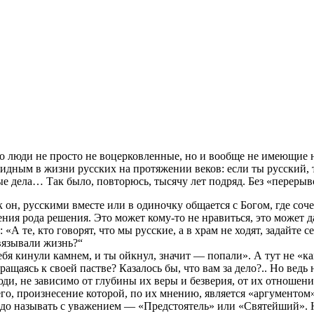
 люди не просто не воцерковленные, но и вообще не имеющие ни 
идным в жизни русских на протяжении веков: если ты русский,
е дела… Так было, повторюсь, тысячу лет подряд. Без «перерыв
ак он, русскими вместе или в одиночку общается с Богом, где с
ия рода решения. Это может кому-то не нравиться, это может д
«А те, кто говорят, что мы русские, а в храм не ходят, задайте 
вязывали жизнь?“
бя кинули камнем, и ты ойкнул, значит — попали». А тут не «ка
ращаясь к своей пастве? Казалось бы, что вам за дело?.. Но вед
люди, не зависимо от глубины их веры и безверия, от их отношен
его, произнесение которой, по их мнению, является «аргументо
адо называть с уважением — «Предстоятель» или «Святейший». Н