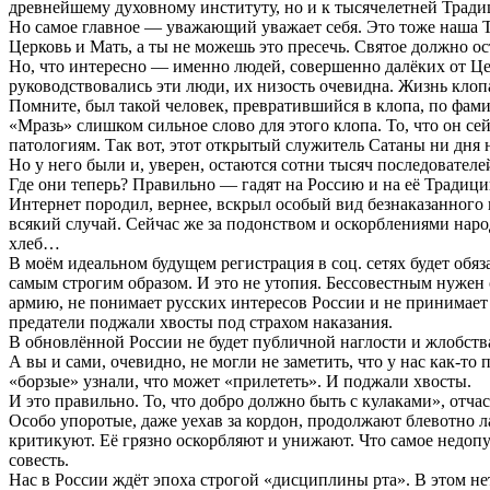
древнейшему духовному институту, но и к тысячелетней Тради
Но самое главное — уважающий уважает себя. Это тоже наша Тра
Церковь и Мать, а ты не можешь это пресечь. Святое должно о
Но, что интересно — именно людей, совершенно далёких от Це
руководствовались эти люди, их низость очевидна. Жизнь клоп
Помните, был такой человек, превратившийся в клопа, по фам
«Мразь» слишком сильное слово для этого клопа. То, что он с
патологиям. Так вот, этот открытый служитель Сатаны ни дня
Но у него были и, уверен, остаются сотни тысяч последователей
Где они теперь? Правильно — гадят на Россию и на её Традици
Интернет породил, вернее, вскрыл особый вид безнаказанного 
всякий случай. Сейчас же за подонством и оскорблениями народ
хлеб…
В моём идеальном будущем регистрация в соц. сетях будет обяз
самым строгим образом. И это не утопия. Бессовестным нужен 
армию, не понимает русских интересов России и не принима
предатели поджали хвосты под страхом наказания.
В обновлённой России не будет публичной наглости и жлобства 
А вы и сами, очевидно, не могли не заметить, что у нас как-то
«борзые» узнали, что может «прилететь». И поджали хвосты.
И это правильно. То, что добро должно быть с кулаками», отчаст
Особо упоротые, даже уехав за кордон, продолжают блевотно л
критикуют. Её грязно оскорбляют и унижают. Что самое недопу
совесть.
Нас в России ждёт эпоха строгой «дисциплины рта». В этом не