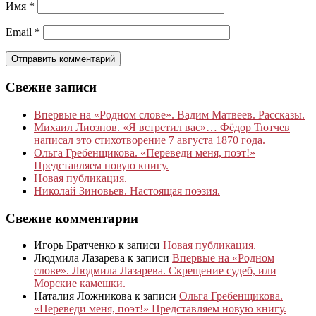
Имя
*
Email
*
Свежие записи
Впервые на «Родном слове». Вадим Матвеев. Рассказы.
Михаил Лиознов. «Я встретил вас»… Фёдор Тютчев
написал это стихотворение 7 августа 1870 года.
Ольга Гребенщикова. «Переведи меня, поэт!»
Представляем новую книгу.
Новая публикация.
Николай Зиновьев. Настоящая поэзия.
Свежие комментарии
Игорь Братченко
к записи
Новая публикация.
Людмила Лазарева
к записи
Впервые на «Родном
слове». Людмила Лазарева. Скрещение судеб, или
Морские камешки.
Наталия Ложникова
к записи
Ольга Гребенщикова.
«Переведи меня, поэт!» Представляем новую книгу.