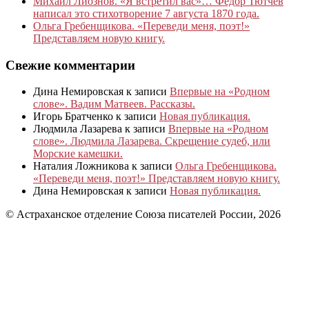
Михаил Лиознов. «Я встретил вас»… Фёдор Тютчев
написал это стихотворение 7 августа 1870 года.
Ольга Гребенщикова. «Переведи меня, поэт!»
Представляем новую книгу.
Свежие комментарии
Дина Немировская
к записи
Впервые на «Родном
слове». Вадим Матвеев. Рассказы.
Игорь Братченко
к записи
Новая публикация.
Людмила Лазарева
к записи
Впервые на «Родном
слове». Людмила Лазарева. Скрещение судеб, или
Морские камешки.
Наталия Ложникова
к записи
Ольга Гребенщикова.
«Переведи меня, поэт!» Представляем новую книгу.
Дина Немировская
к записи
Новая публикация.
© Астраханское отделение Союза писателей России, 2026