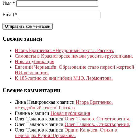
Имя
*
Email
*
Свежие записи
Игорь Братченко. «Неудобный текст». Рассказ.
Самокаты в Красногорске начали увозить грузовиками.
Новая публикация
Евгений Чернышёв. Образование стало первой жертвой
ИИ-революции.
К 185‑летию со дня гибели М.Ю. Лермонтова.
Свежие комментарии
Дина Немировская
к записи
Игорь Братченко.
«Неудобный текст». Рассказ.
Галина
к записи
Новая публикация
Олег Таланов
к записи
Олег Таланов. Стихотворения.
Олег Таланов
к записи
Олег Таланов. Стихотворения.
Олег Таланов
к записи
Эрдни Канкаев. Стихи в
переводах Юрия Щербакова.