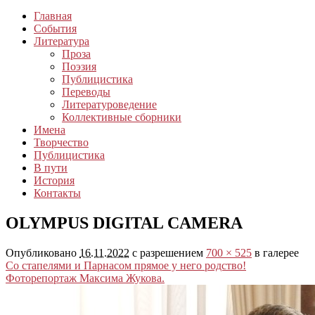
Главная
События
Литература
Проза
Поэзия
Публицистика
Переводы
Литературоведение
Коллективные сборники
Имена
Творчество
Публицистика
В пути
История
Контакты
OLYMPUS DIGITAL CAMERA
Опубликовано
16.11.2022
с разрешением
700 × 525
в галерее
Со стапелями и Парнасом прямое у него родство!
Фоторепортаж Максима Жукова.