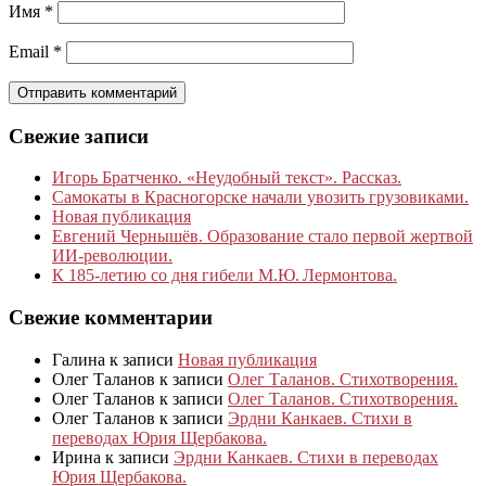
Имя
*
Email
*
Свежие записи
Игорь Братченко. «Неудобный текст». Рассказ.
Самокаты в Красногорске начали увозить грузовиками.
Новая публикация
Евгений Чернышёв. Образование стало первой жертвой
ИИ-революции.
К 185‑летию со дня гибели М.Ю. Лермонтова.
Свежие комментарии
Галина
к записи
Новая публикация
Олег Таланов
к записи
Олег Таланов. Стихотворения.
Олег Таланов
к записи
Олег Таланов. Стихотворения.
Олег Таланов
к записи
Эрдни Канкаев. Стихи в
переводах Юрия Щербакова.
Ирина
к записи
Эрдни Канкаев. Стихи в переводах
Юрия Щербакова.