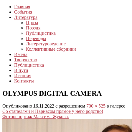
Главная
События
Литература
Проза
Поэзия
Публицистика
Переводы
Литературоведение
Коллективные сборники
Имена
Творчество
Публицистика
В пути
История
Контакты
OLYMPUS DIGITAL CAMERA
Опубликовано
16.11.2022
с разрешением
700 × 525
в галерее
Со стапелями и Парнасом прямое у него родство!
Фоторепортаж Максима Жукова.