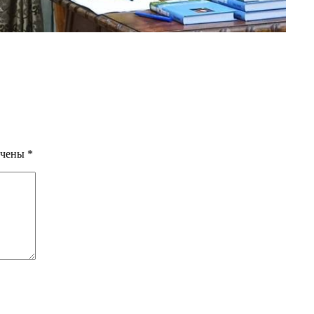
ечены
*