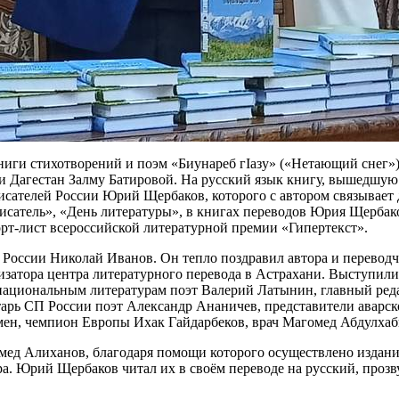
ниги стихотворений и поэм «Биунареб гIазу» («Нетающий снег»)
 Дагестан Залму Батировой. На русский язык книгу, вышедшую в
исателей России Юрий Щербаков, которого с автором связывает 
 писатель», «День литературы», в книгах переводов Юрия Щерба
рт-лист всероссийской литературной премии «Гипертекст».
России Николай Иванов. Он тепло поздравил автора и переводч
изатора центра литературного перевода в Астрахани. Выступили
 национальным литературам поэт Валерий Латынин, главный ред
тарь СП России поэт Александр Ананичев, представители аварс
ен, чемпион Европы Ихак Гайдарбеков, врач Магомед Абдулхаб
омед Алиханов, благодаря помощи которого осуществлено издан
ра. Юрий Щербаков читал их в своём переводе на русский, проз