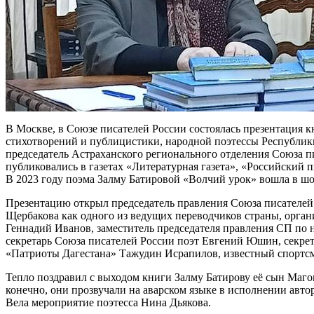
В Москве, в Союзе писателей России состоялась презентация к
стихотворений и публицистики, народной поэтессы Республики
председатель Астраханского регионального отделения Союза п
публиковались в газетах «Литературная газета», «Российский
В 2023 году поэма Залму Батировой «Волчий урок» вошла в шо
Презентацию открыл председатель правления Союза писателей 
Щербакова как одного из ведущих переводчиков страны, орган
Геннадий Иванов, заместитель председателя правления СП по
секретарь Союза писателей России поэт Евгений Юшин, секре
«Патриоты Дагестана» Тажудин Исрапилов, известный спортсм
Тепло поздравил с выходом книги Залму Батирову её сын Маг
конечно, они прозвучали на аварском языке в исполнении авто
Вела мероприятие поэтесса Нина Дьякова.