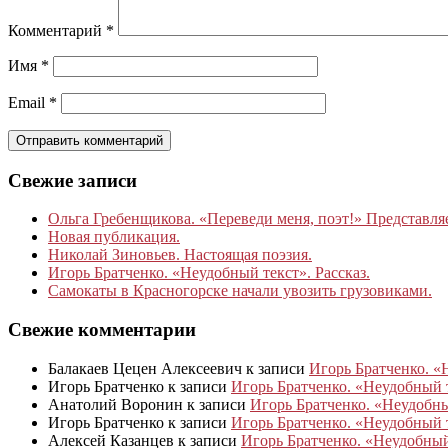
Комментарий
*
Имя
*
Email
*
Свежие записи
Ольга Гребенщикова. «Переведи меня, поэт!» Представля
Новая публикация.
Николай Зиновьев. Настоящая поэзия.
Игорь Братченко. «Неудобный текст». Рассказ.
Самокаты в Красногорске начали увозить грузовиками.
Свежие комментарии
Балакаев Цецен Алексеевич
к записи
Игорь Братченко. «
Игорь Братченко
к записи
Игорь Братченко. «Неудобный т
Анатолий Воронин
к записи
Игорь Братченко. «Неудобный
Игорь Братченко
к записи
Игорь Братченко. «Неудобный т
Алексей Казанцев
к записи
Игорь Братченко. «Неудобный 