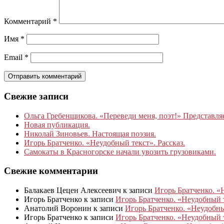
Комментарий
*
Имя
*
Email
*
Свежие записи
Ольга Гребенщикова. «Переведи меня, поэт!» Представля
Новая публикация.
Николай Зиновьев. Настоящая поэзия.
Игорь Братченко. «Неудобный текст». Рассказ.
Самокаты в Красногорске начали увозить грузовиками.
Свежие комментарии
Балакаев Цецен Алексеевич
к записи
Игорь Братченко. «
Игорь Братченко
к записи
Игорь Братченко. «Неудобный т
Анатолий Воронин
к записи
Игорь Братченко. «Неудобный
Игорь Братченко
к записи
Игорь Братченко. «Неудобный т