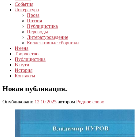
События
Литература
Проза
Поэзия
Публицистика
Переводы
Литературоведение
Коллективные сборники
Имена
Творчество
Публицистика
В пути
История
Контакты
Новая публикация.
Опубликовано
12.10.2025
автором
Родное слово