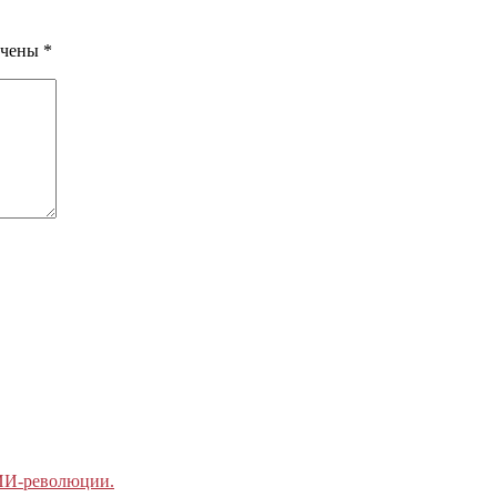
ечены
*
 ИИ-революции.