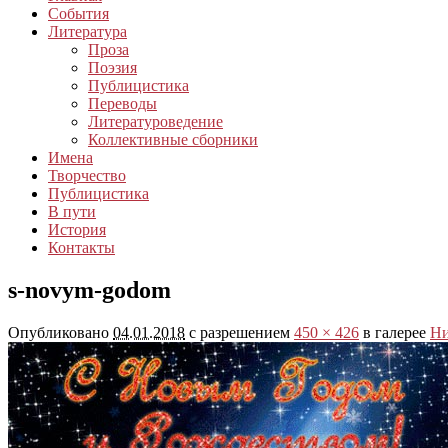
События
Литература
Проза
Поэзия
Публицистика
Переводы
Литературоведение
Коллективные сборники
Имена
Творчество
Публицистика
В пути
История
Контакты
s-novym-godom
Опубликовано
04.01.2018
с разрешением
450 × 426
в галерее
Ни