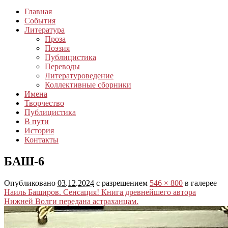
Главная
События
Литература
Проза
Поэзия
Публицистика
Переводы
Литературоведение
Коллективные сборники
Имена
Творчество
Публицистика
В пути
История
Контакты
БАШ-6
Опубликовано
03.12.2024
с разрешением
546 × 800
в галерее
Наиль Баширов. Сенсация! Книга древнейшего автора
Нижней Волги передана астраханцам.