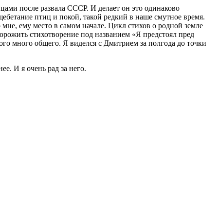
цами после развала СССР. И делает он это одинаково
 щебетание птиц и покой, такой редкий в наше смутное время.
мне, ему место в самом начале. Цикл стихов о родной земле
торожить стихотворение под названием «Я предстоял пред
ого много общего. Я виделся с Дмитрием за полгода до точки
е. И я очень рад за него.