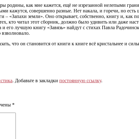
ры родины, как мне кажется, ещё не изрезанной нелепыми грани
выми кажутся, совершенно разные. Нет накала, и горечи, но есть
– «Запахи земли». Оно открывает, собственно, книгу и, как по 
тех, кто читал этот сборник, должно было удивить или даже нас
а и его лучшую книгу «Завязь» найдут с стихах Павла Радочинск
о взволновало.
ать, что он становится от книги к книге всё кристальнее и сильне
стика
. Добавьте в закладки
постоянную ссылку
.
ечены
*