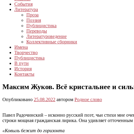
События
Литература
Проза
Поэзия
Публицистика
Переводы
Литературоведение
Коллективные сборники
Имена
Творчество
Публицистика
В пути
История
Контакты
Максим Жуков. Всё кристальнее и сил
Опубликовано
25.08.2022
автором
Родное слово
Павел Радочинский – исконно русский поэт, чьи стихи мне очен
строки мощная гражданская лирика. Она удивляет отточенным
«Ковыль бежит до горизонта