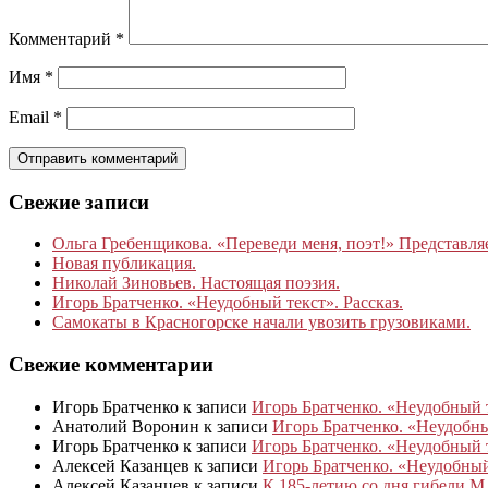
Комментарий
*
Имя
*
Email
*
Свежие записи
Ольга Гребенщикова. «Переведи меня, поэт!» Представля
Новая публикация.
Николай Зиновьев. Настоящая поэзия.
Игорь Братченко. «Неудобный текст». Рассказ.
Самокаты в Красногорске начали увозить грузовиками.
Свежие комментарии
Игорь Братченко
к записи
Игорь Братченко. «Неудобный т
Анатолий Воронин
к записи
Игорь Братченко. «Неудобный
Игорь Братченко
к записи
Игорь Братченко. «Неудобный т
Алексей Казанцев
к записи
Игорь Братченко. «Неудобный 
Алексей Казанцев
к записи
К 185‑летию со дня гибели М