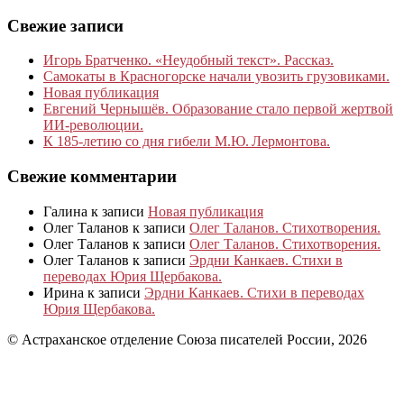
Свежие записи
Игорь Братченко. «Неудобный текст». Рассказ.
Самокаты в Красногорске начали увозить грузовиками.
Новая публикация
Евгений Чернышёв. Образование стало первой жертвой
ИИ-революции.
К 185‑летию со дня гибели М.Ю. Лермонтова.
Свежие комментарии
Галина
к записи
Новая публикация
Олег Таланов
к записи
Олег Таланов. Стихотворения.
Олег Таланов
к записи
Олег Таланов. Стихотворения.
Олег Таланов
к записи
Эрдни Канкаев. Стихи в
переводах Юрия Щербакова.
Ирина
к записи
Эрдни Канкаев. Стихи в переводах
Юрия Щербакова.
© Астраханское отделение Союза писателей России, 2026