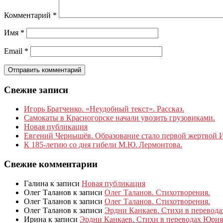
Комментарий
*
Имя
*
Email
*
Свежие записи
Игорь Братченко. «Неудобный текст». Рассказ.
Самокаты в Красногорске начали увозить грузовиками.
Новая публикация
Евгений Чернышёв. Образование стало первой жертвой
К 185‑летию со дня гибели М.Ю. Лермонтова.
Свежие комментарии
Галина
к записи
Новая публикация
Олег Таланов
к записи
Олег Таланов. Стихотворения.
Олег Таланов
к записи
Олег Таланов. Стихотворения.
Олег Таланов
к записи
Эрдни Канкаев. Стихи в перевод
Ирина
к записи
Эрдни Канкаев. Стихи в переводах Юрия