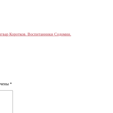
гвар Коротков. Воспитанники Содомии.
ечены
*