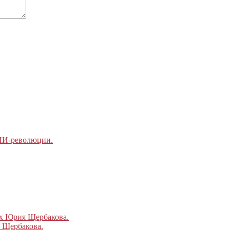
 ИИ-революции.
ах Юрия Щербакова.
 Щербакова.