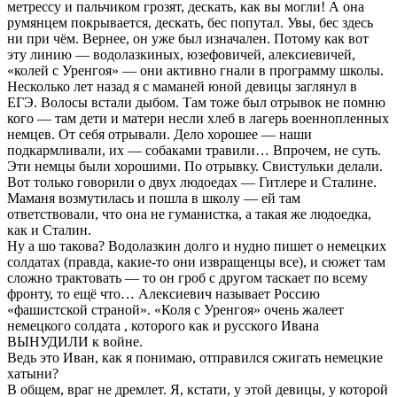
метрессу и пальчиком грозят, дескать, как вы могли! А она
румянцем покрывается, дескать, бес попутал. Увы, бес здесь
ни при чём. Вернее, он уже был изначален. Потому как вот
эту линию — водолазкиных, юзефовичей, алексиевичей,
«колей с Уренгоя» — они активно гнали в программу школы.
Несколько лет назад я с маманей юной девицы заглянул в
ЕГЭ. Волосы встали дыбом. Там тоже был отрывок не помню
кого — там дети и матери несли хлеб в лагерь военнопленных
немцев. От себя отрывали. Дело хорошее — наши
подкармливали, их — собаками травили… Впрочем, не суть.
Эти немцы были хорошими. По отрывку. Свистульки делали.
Вот только говорили о двух людоедах — Гитлере и Сталине.
Маманя возмутилась и пошла в школу — ей там
ответствовали, что она не гуманистка, а такая же людоедка,
как и Сталин.
Ну а шо такова? Водолазкин долго и нудно пишет о немецких
солдатах (правда, какие-то они извращенцы все), и сюжет там
сложно трактовать — то он гроб с другом таскает по всему
фронту, то ещё что… Алексиевич называет Россию
«фашистской страной». «Коля с Уренгоя» очень жалеет
немецкого солдата , которого как и русского Ивана
ВЫНУДИЛИ к войне.
Ведь это Иван, как я понимаю, отправился сжигать немецкие
хатыни?
В общем, враг не дремлет. Я, кстати, у этой девицы, у которой