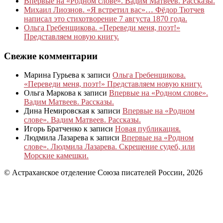
Впервые на «Родном слове». Вадим Матвеев. Рассказы.
Михаил Лиознов. «Я встретил вас»… Фёдор Тютчев
написал это стихотворение 7 августа 1870 года.
Ольга Гребенщикова. «Переведи меня, поэт!»
Представляем новую книгу.
Свежие комментарии
Марина Гурьева
к записи
Ольга Гребенщикова.
«Переведи меня, поэт!» Представляем новую книгу.
Ольга Маркова
к записи
Впервые на «Родном слове».
Вадим Матвеев. Рассказы.
Дина Немировская
к записи
Впервые на «Родном
слове». Вадим Матвеев. Рассказы.
Игорь Братченко
к записи
Новая публикация.
Людмила Лазарева
к записи
Впервые на «Родном
слове». Людмила Лазарева. Скрещение судеб, или
Морские камешки.
© Астраханское отделение Союза писателей России, 2026