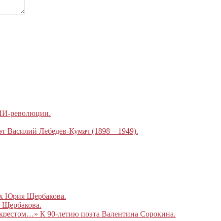
 ИИ-революции.
эт Василий Лебедев-Кумач (1898 – 1949).
ах Юрия Щербакова.
 Щербакова.
 крестом…» К 90-летию поэта Валентина Сорокина.