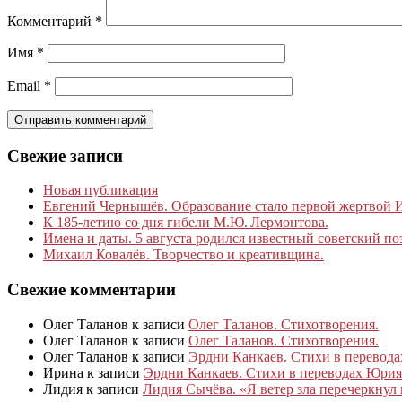
Комментарий
*
Имя
*
Email
*
Свежие записи
Новая публикация
Евгений Чернышёв. Образование стало первой жертвой
К 185‑летию со дня гибели М.Ю. Лермонтова.
Имена и даты. 5 августа родился известный советский по
Михаил Ковалёв. Творчество и креативщина.
Свежие комментарии
Олег Таланов
к записи
Олег Таланов. Стихотворения.
Олег Таланов
к записи
Олег Таланов. Стихотворения.
Олег Таланов
к записи
Эрдни Канкаев. Стихи в перевод
Ирина
к записи
Эрдни Канкаев. Стихи в переводах Юрия
Лидия
к записи
Лидия Сычёва. «Я ветер зла перечеркнул