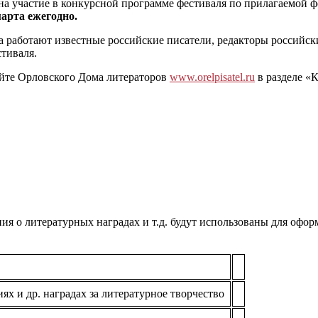
на участие в конкурсной программе фестиваля по прилагаемой 
марта ежегодно.
 работают известные российские писатели, редакторы российск
стиваля.
айте Орловского Дома литераторов
www.orelpisatel.ru
в разделе «
ния о литературных наградах и т.д. будут использованы для офор
ях и др. наградах за литературное творчество