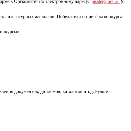
форме в Оргкомитет по электронному адресу:
pisatel@orel.ru
(с
их литературных журналов. Победители и призёры конкурса
Конкурсы».
мления документов, дипломов, каталогов и т.д. Будьте