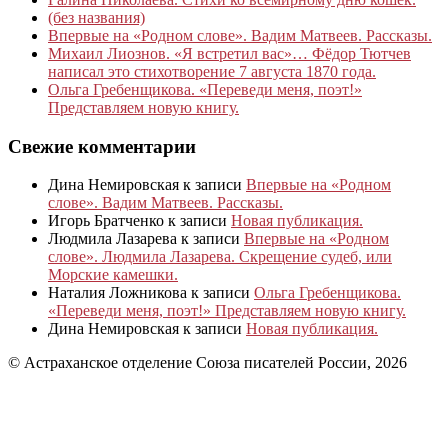
(без названия)
Впервые на «Родном слове». Вадим Матвеев. Рассказы.
Михаил Лиознов. «Я встретил вас»… Фёдор Тютчев
написал это стихотворение 7 августа 1870 года.
Ольга Гребенщикова. «Переведи меня, поэт!»
Представляем новую книгу.
Свежие комментарии
Дина Немировская
к записи
Впервые на «Родном
слове». Вадим Матвеев. Рассказы.
Игорь Братченко
к записи
Новая публикация.
Людмила Лазарева
к записи
Впервые на «Родном
слове». Людмила Лазарева. Скрещение судеб, или
Морские камешки.
Наталия Ложникова
к записи
Ольга Гребенщикова.
«Переведи меня, поэт!» Представляем новую книгу.
Дина Немировская
к записи
Новая публикация.
© Астраханское отделение Союза писателей России, 2026