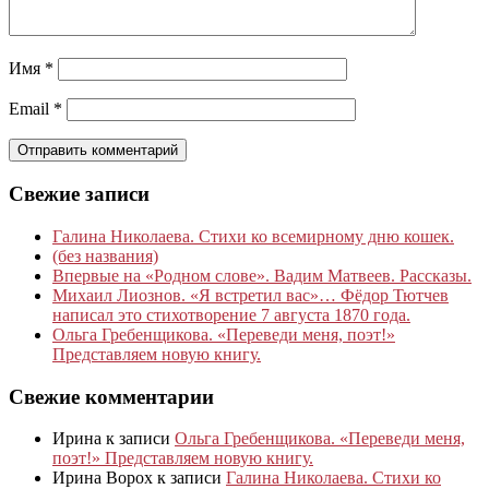
Имя
*
Email
*
Свежие записи
Галина Николаева. Стихи ко всемирному дню кошек.
(без названия)
Впервые на «Родном слове». Вадим Матвеев. Рассказы.
Михаил Лиознов. «Я встретил вас»… Фёдор Тютчев
написал это стихотворение 7 августа 1870 года.
Ольга Гребенщикова. «Переведи меня, поэт!»
Представляем новую книгу.
Свежие комментарии
Ирина
к записи
Ольга Гребенщикова. «Переведи меня,
поэт!» Представляем новую книгу.
Ирина Ворох
к записи
Галина Николаева. Стихи ко