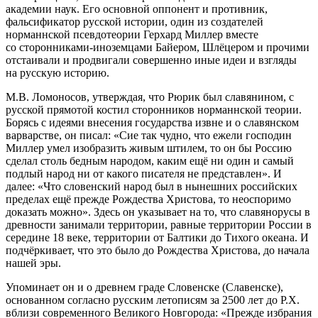
академии наук. Его основной оппонент и противник,
фальсификатор русской истории, один из создателей
норманнской псевдотеории Герхард Миллер вместе
со сторонниками-иноземцами Байером, Шлёцером и прочими
отстаивали и продвигали совершенно иные идеи и взгляды
на русскую историю.
М.В. Ломоносов, утверждая, что Рюрик был славянином, с
русской прямотой костил сторонников норманнской теории.
Борясь с идеями внесения государства извне и о славянском
варварстве, он писал: «Сие так чудно, что ежели господин
Миллер умел изобразить живым штилем, то он бы Россию
сделал столь бедным народом, каким ещё ни один и самый
подлый народ ни от какого писателя не представлен». И
далее: «Что словенский народ был в нынешних российских
пределах ещё прежде Рождества Христова, то неоспоримо
доказать можно». Здесь он указывает на то, что славянорусы в
древности занимали территории, равные территории России в
середине 18 веке, территории от Балтики до Тихого океана. И
подчёркивает, что это было до Рождества Христова, до начала
нашей эры.
Упоминает он и о древнем граде Словенске (Славенске),
основанном согласно русским летописям за 2500 лет до Р.Х.
вблизи современного Великого Новгорода: «Прежде избрания