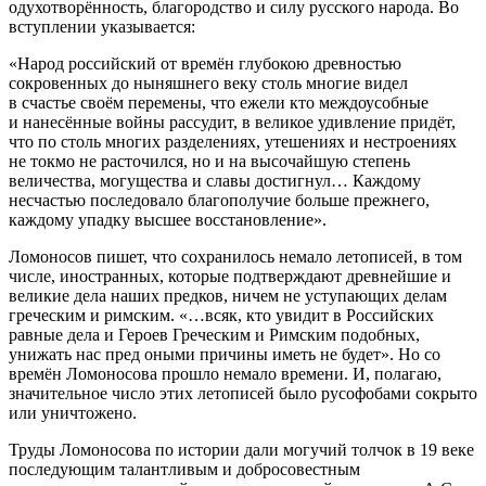
одухотворённость, благородство и силу русского народа. Во
вступлении указывается:
«Народ российский от времён глубокою древностью
сокровенных до ныняшнего веку столь многие видел
в счастье своём перемены, что ежели кто междоусобные
и нанесённые войны рассудит, в великое удивление придёт,
что по столь многих разделениях, утешениях и нестроениях
не токмо не расточился, но и на высочайшую степень
величества, могущества и славы достигнул… Каждому
несчастью последовало благополучие больше прежнего,
каждому упадку высшее восстановление».
Ломоносов пишет, что сохранилось немало летописей, в том
числе, иностранных, которые подтверждают древнейшие и
великие дела наших предков, ничем не уступающих делам
греческим и римским. «…всяк, кто увидит в Российских
равные дела и Героев Греческим и Римским подобных,
унижать нас пред оными причины иметь не будет». Но со
времён Ломоносова прошло немало времени. И, полагаю,
значительное число этих летописей было русофобами сокрыто
или уничтожено.
Труды Ломоносова по истории дали могучий толчок в 19 веке
последующим талантливым и добросовестным