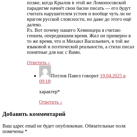
позже, когда Крылов в этой же Ломоносовской
парадигме начнёт свои басни писать — его будут
считать нарушителем устоев и вообще чуть ли не
врагом русской словсности, но даже до этого ещё
далеко.
P.s. Вот почему нашего Хемницера я считаю
гением, опередившим время. Жил он примерно в
то же время, что и Михаил Васильевич, в той же
языковой и поэтической реальности, а стихи писал
понятные для нас с Вами.
Ответить
↓
Потлов Павел
говорит
19.04.2025 в
09:18
:
характер*
Ответить
↓
Добавить комментарий
Ваш адрес email не будет опубликован.
Обязательные поля
помечены
*