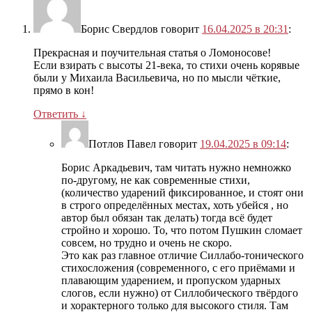
Борис Свердлов
говорит
16.04.2025 в 20:31
:
Прекрасная и поучительная статья о Ломоносове!
Если взирать с высоты 21-века, то стихи очень корявые
были у Михаила Васильевича, но по мысли чёткие,
прямо в кон!
Ответить
↓
Потлов Павел
говорит
19.04.2025 в 09:14
:
Борис Аркадьевич, там читать нужно немножко
по-другому, не как современные стихи,
(количество ударений фиксированное, и стоят они
в строго определённых местах, хоть убейся , но
автор был обязан так делать) тогда всё будет
стройно и хорошо. То, что потом Пушкин сломает
совсем, но трудно и очень не скоро.
Это как раз главное отличие Силлабо-тонического
стихосложения (современного, с его приёмами и
плавающим ударением, и пропуском ударных
слогов, если нужно) от Силлобического твёрдого
и хорактерного только для высокого стиля. Там