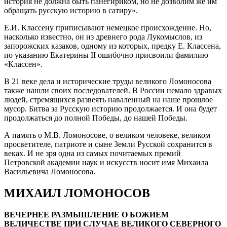
история не должна быть панегириком, но не дозволим же им
обращать русскую историю в сатиру».
Е.И. Классену приписывают немецкое происхождение. Но,
насколько известно, он из древнего рода Лукомыслов, из
запорожских казаков, одному из которых, предку Е. Классена,
по указанию Екатерины II ошибочно присвоили фамилию
«Классен».
В 21 веке дела и исторические труды великого Ломоносова
также нашли своих последователей. В России немало здравых
людей, стремящихся развеять наваленный на наше прошлое
мусор. Битва за Русскую историю продолжается. И она будет
продолжаться до полной Победы, до нашей Победы.
А память о М.В. Ломоносове, о великом человеке, великом
просветителе, патриоте и сыне Земли Русской сохранится в
веках. И не зря одна из самых почитаемых премий
Петровской академии наук и искусств носит имя Михаила
Васильевича Ломоносова.
МИХАИЛ ЛОМОНОСОВ
В
ЕЧЕРНЕЕ РАЗМЫШЛЕНИЕ О БОЖИЕМ
ВЕЛИЧЕСТВЕ ПРИ СЛУЧАЕ ВЕЛИКОГО СЕВЕРНОГО