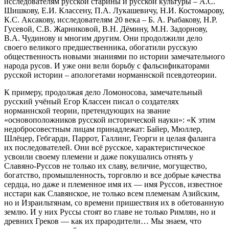
исследователям русской старины и русской культуры – А.С.
Шишкову, Е.И. Классену, П.А. Лукашевичу, Н.И. Костомарову,
К.С. Аксакову, исследователям 20 века – Б. А. Рыбакову, Н.Р.
Гусевой, С.В. Жарниковой, В.Н. Дёмину, М.Н. Задорнову,
В.А. Чудинову и многим другим. Они продолжили дело
своего великого предшественника, обогатили русскую
общественность новыми знаниями по истории замечательного
народа русов. И уже они вели борьбу с фальсификаторами
русской истории – апологетами норманнской псевдотеории.
К примеру, продолжая дело Ломоносова, замечательный
русский учёный Егор Классен писал о создателях
норманнской теории, претендующих на звание
«основоположников русской исторической науки»: «К этим
недобросовестным лицам принадлежат: Байер, Мюллер,
Шлёцер, Гебгарди, Паррот, Галлинг, Георги и целая фаланга
их последователей. Они всё русское, характеристическое
усвоили своему племени и даже покушались отнять у
Славяно-Руссов не только их славу, величие, могущество,
богатство, промышленность, торговлю и все добрые качества
сердца, но даже и племенное имя их — имя Руссов, известное
исстари как Славянское, не только всем племенам Азийским,
но и Израильтянам, со времени пришествия их в обетованную
землю. И у них Руссы стоят во главе не только Римлян, но и
древних Греков — как их прародители… Мы знаем, что