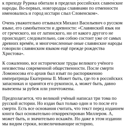
к приходу Рурика обитали в пределах российских славенские
народы. Во-первых, новгородцы славянами по отменности
именовались и город исстари слыл Словенском».
Очень уважительно отзывался Михаил Васильевич о русском
языке, его самобытности и древности: «Славянский язык ни
от греческого, ни от латинского, ни от какого другого не
происходит; следовательно, сам собою состоит уже от самых
древних времён, и многочисленные оные славянские народы
говорили славянским языком ещё прежде рождества
Христова».
К сожалению, все исторические труды великого учёного
неизвестны современной общественности. После смерти
Ломоносова его архив был изъят по распоряжению
императрицы Екатерины II. Может быть, где-то в российских
запасниках и хранятся его рукописи, а, может быть, давно
вывезены за рубеж или уничтожены.
Предполагается, что великий учёный написал три тома по
русской истории. Но издан был только один и то после его
смерти. Есть все основания считать, что текст перед изданием
книги был основательно откорректирован Миллером. А,
может быть, и значительно искажён. Но даже в этом издании
мы видим строки, возвеличивающие историю,