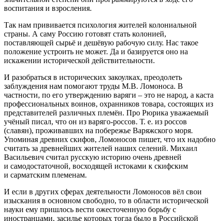
воспитания и взросления.
Так нам прививается психология жителей колониальной
страны. А саму Россию готовят стать колонией,
поставляющей сырьё и дешёвую рабочую силу. Нас такое
положение устроить не может. Да и базируется оно на
искажении исторической действительности.
И разобраться в исторических закоулках, преодолеть
заблуждения нам помогают труды М.В. Ломоноса. В
частности, по его утверждению варяги – это не народ, а каста
профессиональных воинов, охранников товара, состоящих из
представителей различных племён. Про Рюрика уважаемый
учёный писал, что он из варяго-россов. Т. е. из россов
(славян), проживавших на побережье Варяжского моря.
Упоминая древних скифов, Ломоносов пишет, что их надобно
считать за древнейших жителей наших селений. Михаил
Васильевич считал русскую историю очень древней
и самодостаточной, восходящей истоками к скифским
и сарматским племенам.
И если в других сферах деятельности Ломоносов вёл свои
изыскания в основном свободно, то в области исторической
науки ему пришлось вести ожесточенную борьбу с
иностранцами, засилье которых тогда было в Российской