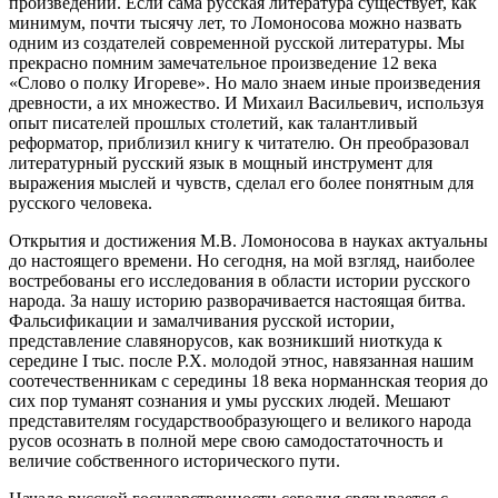
произведений. Если сама русская литература существует, как
минимум, почти тысячу лет, то Ломоносова можно назвать
одним из создателей современной русской литературы. Мы
прекрасно помним замечательное произведение 12 века
«Слово о полку Игореве». Но мало знаем иные произведения
древности, а их множество. И Михаил Васильевич, используя
опыт писателей прошлых столетий, как талантливый
реформатор, приблизил книгу к читателю. Он преобразовал
литературный русский язык в мощный инструмент для
выражения мыслей и чувств, сделал его более понятным для
русского человека.
Открытия и достижения М.В. Ломоносова в науках актуальны
до настоящего времени. Но сегодня, на мой взгляд, наиболее
востребованы его исследования в области истории русского
народа. За нашу историю разворачивается настоящая битва.
Фальсификации и замалчивания русской истории,
представление славянорусов, как возникший ниоткуда к
середине I тыс. после Р.Х. молодой этнос, навязанная нашим
соотечественникам с середины 18 века норманнская теория до
сих пор туманят сознания и умы русских людей. Мешают
представителям государствообразующего и великого народа
русов осознать в полной мере свою самодостаточность и
величие собственного исторического пути.