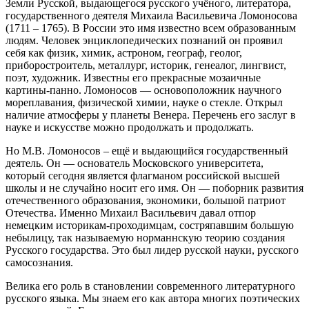
Земли Русской, выдающегося русского учёного, литератора,
государственного деятеля Михаила Васильевича Ломоносова
(1711 – 1765). В России это имя известно всем образованным
людям. Человек энциклопедических познаний он проявил
себя как физик, химик, астроном, географ, геолог,
приборостроитель, металлург, историк, генеалог, лингвист,
поэт, художник. Известны его прекрасные мозаичные
картины-панно. Ломоносов — основоположник научного
мореплавания, физической химии, науке о стекле. Открыл
наличие атмосферы у планеты Венера. Перечень его заслуг в
науке и искусстве можно продолжать и продолжать.
Но М.В. Ломоносов – ещё и выдающийся государственный
деятель. Он — основатель Московского университета,
который сегодня является флагманом российской высшей
школы и не случайно носит его имя. Он — поборник развития
отечественного образования, экономики, большой патриот
Отечества. Именно Михаил Васильевич давал отпор
немецким историкам-проходимцам, состряпавшим большую
небылицу, так называемую норманнскую теорию создания
Русского государства. Это был лидер русской науки, русского
самосознания.
Велика его роль в становлении современного литературного
русского языка. Мы знаем его как автора многих поэтических