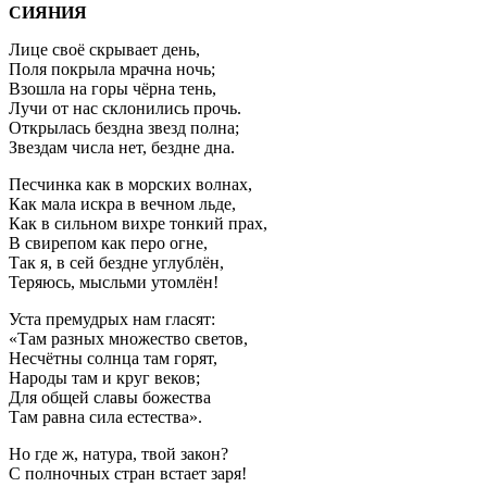
СИЯНИЯ
Лице своё скрывает день,
Поля покрыла мрачна ночь;
Взошла на горы чёрна тень,
Лучи от нас склонились прочь.
Открылась бездна звезд полна;
Звездам числа нет, бездне дна.
Песчинка как в морских волнах,
Как мала искра в вечном льде,
Как в сильном вихре тонкий прах,
В свирепом как перо огне,
Так я, в сей бездне углублён,
Теряюсь, мысльми утомлён!
Уста премудрых нам гласят:
«Там разных множество светов,
Несчётны солнца там горят,
Народы там и круг веков;
Для общей славы божества
Там равна сила естества».
Но где ж, натура, твой закон?
С полночных стран встает заря!