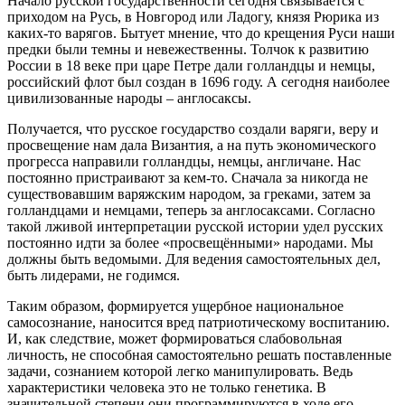
Начало русской государственности сегодня связывается с
приходом на Русь, в Новгород или Ладогу, князя Рюрика из
каких-то варягов. Бытует мнение, что до крещения Руси наши
предки были темны и невежественны. Толчок к развитию
России в 18 веке при царе Петре дали голландцы и немцы,
российский флот был создан в 1696 году. А сегодня наиболее
цивилизованные народы – англосаксы.
Получается, что русское государство создали варяги, веру и
просвещение нам дала Византия, а на путь экономического
прогресса направили голландцы, немцы, англичане. Нас
постоянно пристраивают за кем-то. Сначала за никогда не
существовавшим варяжским народом, за греками, затем за
голландцами и немцами, теперь за англосаксами. Согласно
такой лживой интерпретации русской истории удел русских
постоянно идти за более «просвещёнными» народами. Мы
должны быть ведомыми. Для ведения самостоятельных дел,
быть лидерами, не годимся.
Таким образом, формируется ущербное национальное
самосознание, наносится вред патриотическому воспитанию.
И, как следствие, может формироваться слабовольная
личность, не способная самостоятельно решать поставленные
задачи, сознанием которой легко манипулировать. Ведь
характеристики человека это не только генетика. В
значительной степени они программируются в ходе его