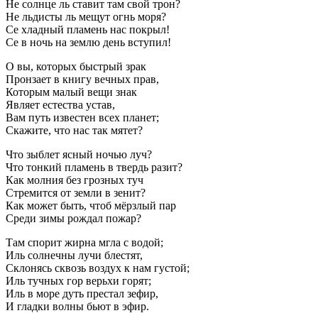
Не солнце ль ставит там свой трон?
Не льдисты ль мещут огнь моря?
Се хладный пламень нас покрыл!
Се в ночь на землю день вступил!
О вы, которых быстрый зрак
Пронзает в книгу вечных прав,
Которым малый вещи знак
Являет естества устав,
Вам путь известен всех планет;
Скажите, что нас так мятет?
Что зыблет ясный ночью луч?
Что тонкий пламень в твердь разит?
Как молния без грозных туч
Стремится от земли в зенит?
Как может быть, чтоб мёрзлый пар
Среди зимы рождал пожар?
Там спорит жирна мгла с водой;
Иль солнечны лучи блестят,
Склонясь сквозь воздух к нам густой;
Иль тучных гор верьхи горят;
Иль в море дуть престал зефир,
И гладки волны бьют в эфир.